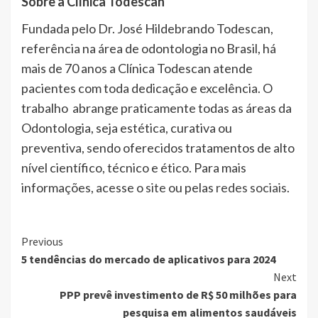
Sobre a Clínica Todescan
Fundada pelo Dr. José Hildebrando Todescan,
referência na área de odontologia no Brasil, há
mais de 70 anos a Clínica Todescan atende
pacientes com toda dedicação e excelência. O
trabalho abrange praticamente todas as áreas da
Odontologia, seja estética, curativa ou
preventiva, sendo oferecidos tratamentos de alto
nível científico, técnico e ético. Para mais
informações, acesse o
site
ou pelas
redes sociais
.
Continue
Previous
5 tendências do mercado de aplicativos para 2024
Reading
Next
PPP prevê investimento de R$ 50 milhões para
pesquisa em alimentos saudáveis