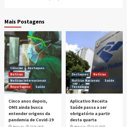
Mais Postagens
Ciências
Destaques
Notícias
Destaques
Notícias
Notícias Internacionais
Notícias Nacionais
Saúde
Reportagens
Saúde
Tecnologia
Cinco anos depois,
Aplicativo Receita
OMS ainda busca
Saúde passa a ser
entender origens da
obrigatório a partir
pandemia de Covid-19
desta quarta
Redação
02/01/2025
Redação
01/01/2025