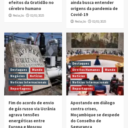
efeitos da Gratidão no
ainda busca entender
cérebro humano
origens da pandemia de
Covid-19
Redação
02/01/2025
Redação
02/01/2025
Destaques
Destaques
Mundo
Direitos Humanos
Mundo
Negócios
Notícias
Notícias
Notícias Internacionais
Notícias Internacionais
Reportagens
Reportagens
Fim do acordo de envio
Apostando em diálogo
de gás russo via Ucrânia
contra crises,
agrava tensões
Moçambique se despede
energéticas entre
do Conselho de
Europa e Moscou
Segurança