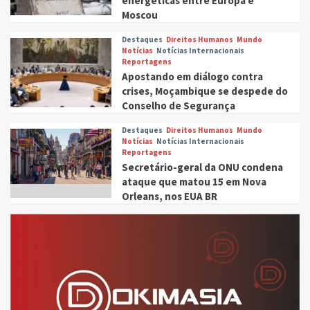
energéticas entre Europa e
Moscou
Destaques
Direitos Humanos
Mundo
Notícias
Notícias Internacionais
Reportagens
Apostando em diálogo contra
crises, Moçambique se despede do
Conselho de Segurança
Destaques
Direitos Humanos
Mundo
Notícias
Notícias Internacionais
Reportagens
Secretário-geral da ONU condena
ataque que matou 15 em Nova
Orleans, nos EUA BR