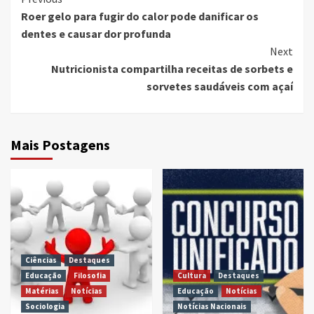
Continue
Roer gelo para fugir do calor pode danificar os
Reading
dentes e causar dor profunda
Next
Nutricionista compartilha receitas de sorbets e
sorvetes saudáveis com açaí
Mais Postagens
Ciências
Destaques
Educação
Filosofia
Cultura
Destaques
Matérias
Notícias
Educação
Notícias
Sociologia
Notícias Nacionais