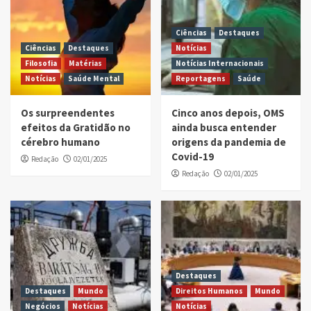
Ciências
Destaques
Ciências
Destaques
Notícias
Filosofia
Matérias
Notícias Internacionais
Notícias
Saúde Mental
Reportagens
Saúde
Os surpreendentes
Cinco anos depois, OMS
efeitos da Gratidão no
ainda busca entender
cérebro humano
origens da pandemia de
Covid-19
Redação
02/01/2025
Redação
02/01/2025
Destaques
Destaques
Mundo
Direitos Humanos
Mundo
Negócios
Notícias
Notícias