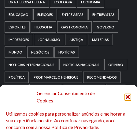
DRA. HELOISA HELENA
ECOLOGIA
ECONOMIA
EDUCAÇÃO
ELEIÇÕES
ENTRE ASPAS
ENTREVISTAS
ESPORTES
FILOSOFIA
GASTRONOMIA
GOVERNO
IMPRESSÕES
JORNALISMO
JUSTIÇA
MATÉRIAS
MUNDO
NEGÓCIOS
NOTÍCIAS
NOTÍCIAS INTERNACIONAIS
NOTÍCIAS NACIONAIS
OPINIÃO
POLÍTICA
PROF. MARCELO HENRIQUE
RECOMENDADOS
RELIGIÃO
REPORTAGENS
RIO GRANDE DO SUL
SAÚDE
Gerenciar Consentimento de
Cookies
SAÚDE MENTAL
SEM CATEGORIA
SOCIOLOGIA
Utilizamos cookies para personalizar anúncios e melhorar a
TECNOLOGIA
TRIPADVISOR
TURISMO
sua experiência no site. Ao continuar navegando, você
concorda com a nossa Política de Privacidade.