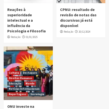
Reações à
CPNU: resultado de
superioridade
revisão de notas das
intelectual e a
discursivas já está
influência da
disponível
Psicologia e Filosofia
Redação
20/12/2024
Redação
01/01/2025
Cultura
Destaques
Direitos Humanos
Educação
Mundo
Notícias Internacionais
Reportagens
Sociologia
ONU investe na