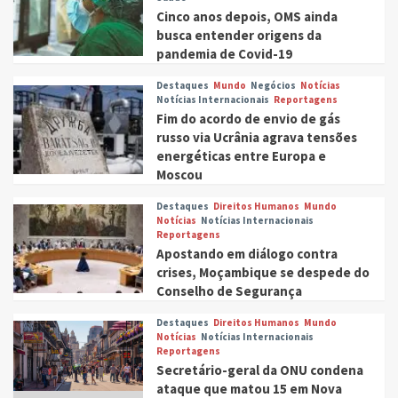
Cinco anos depois, OMS ainda
busca entender origens da
pandemia de Covid-19
Destaques
Mundo
Negócios
Notícias
Notícias Internacionais
Reportagens
Fim do acordo de envio de gás
russo via Ucrânia agrava tensões
energéticas entre Europa e
Moscou
Destaques
Direitos Humanos
Mundo
Notícias
Notícias Internacionais
Reportagens
Apostando em diálogo contra
crises, Moçambique se despede do
Conselho de Segurança
Destaques
Direitos Humanos
Mundo
Notícias
Notícias Internacionais
Reportagens
Secretário-geral da ONU condena
ataque que matou 15 em Nova