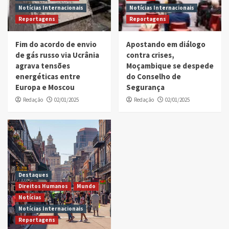
Notícias Internacionais
Notícias Internacionais
Reportagens
Reportagens
Fim do acordo de envio
Apostando em diálogo
de gás russo via Ucrânia
contra crises,
agrava tensões
Moçambique se despede
energéticas entre
do Conselho de
Europa e Moscou
Segurança
Redação
02/01/2025
Redação
02/01/2025
Destaques
Direitos Humanos
Mundo
Notícias
Notícias Internacionais
Reportagens