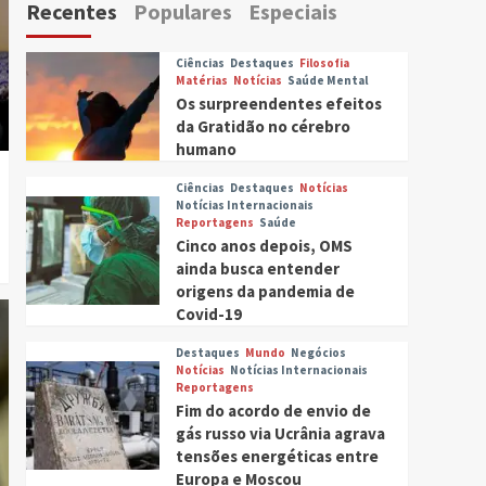
Recentes
Populares
Especiais
Ciências
Destaques
Filosofia
Matérias
Notícias
Saúde Mental
Os surpreendentes efeitos
da Gratidão no cérebro
humano
Ciências
Destaques
Notícias
Notícias Internacionais
Reportagens
Saúde
Cinco anos depois, OMS
ainda busca entender
origens da pandemia de
Covid-19
Destaques
Mundo
Negócios
Notícias
Notícias Internacionais
Reportagens
Fim do acordo de envio de
gás russo via Ucrânia agrava
tensões energéticas entre
Europa e Moscou