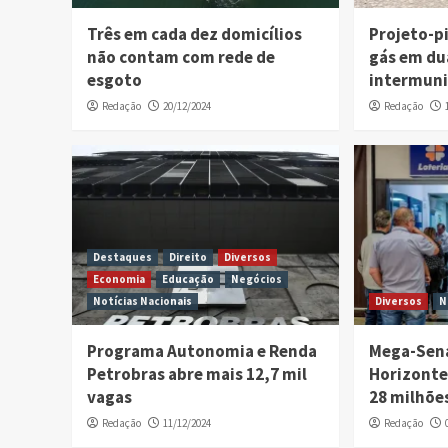
Três em cada dez domicílios
Projeto-pi
não contam com rede de
gás em du
esgoto
intermuni
Redação
20/12/2024
Redação
Destaques
Direito
Diversos
Economia
Educação
Negócios
Notícias Nacionais
Diversos
N
Programa Autonomia e Renda
Mega-Sena
Petrobras abre mais 12,7 mil
Horizonte
vagas
28 milhõe
Redação
11/12/2024
Redação