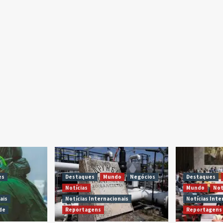
es
Destaques
Mundo
Negócios
Destaques
Notícias
Mundo
Not
ais
Notícias Internacionais
Notícias Inte
de
Reportagens
Reportagens