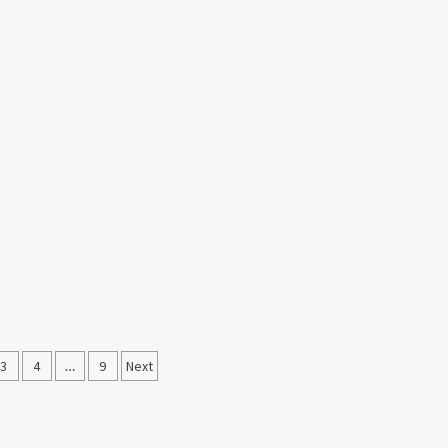
ação
3
4
…
9
Next