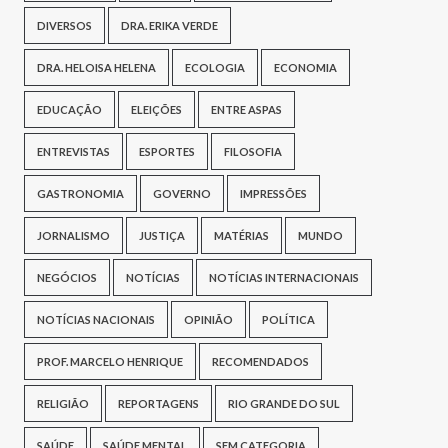
DIVERSOS
DRA. ERIKA VERDE
DRA. HELOISA HELENA
ECOLOGIA
ECONOMIA
EDUCAÇÃO
ELEIÇÕES
ENTRE ASPAS
ENTREVISTAS
ESPORTES
FILOSOFIA
GASTRONOMIA
GOVERNO
IMPRESSÕES
JORNALISMO
JUSTIÇA
MATÉRIAS
MUNDO
NEGÓCIOS
NOTÍCIAS
NOTÍCIAS INTERNACIONAIS
NOTÍCIAS NACIONAIS
OPINIÃO
POLÍTICA
PROF. MARCELO HENRIQUE
RECOMENDADOS
RELIGIÃO
REPORTAGENS
RIO GRANDE DO SUL
SAÚDE
SAÚDE MENTAL
SEM CATEGORIA