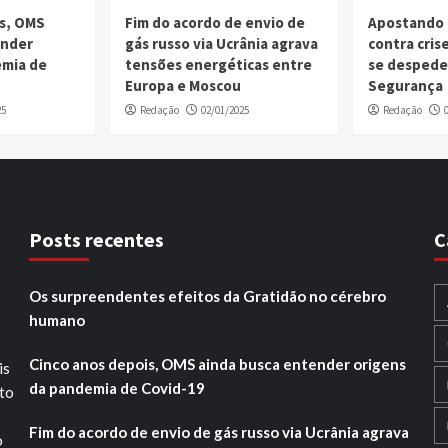
is, OMS
Fim do acordo de envio de
Apostando 
ender
gás russo via Ucrânia agrava
contra cri
emia de
tensões energéticas entre
se despede
Europa e Moscou
Segurança
25
Redação
02/01/2025
Redação
Posts recentes
C
Os surpreendentes efeitos da Gratidão no cérebro
humano
Cinco anos depois, OMS ainda busca entender origens
is
da pandemia de Covid-19
ito
Fim do acordo de envio de gás russo via Ucrânia agrava
o