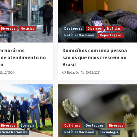
Diversos
Notícias
Destaques
Diversos
Notícias
onais
Notícias Nacionais
Reportagens
m horários
Domicílios com uma pessoa
 de atendimento no
são os que mais crescem no
no
Brasil
23/12/2024
Redação
20/12/2024
Diversos
Ecologia
Cotidiano
Destaques
Diversos
otícias Nacionais
Notícias Nacionais
Tecnologia