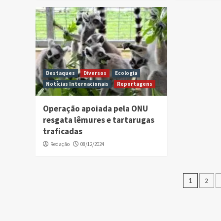
Destaques
Diversos
Ecologia
Notícias Internacionais
Reportagens
Operação apoiada pela ONU
resgata lêmures e tartarugas
traficadas
Redação
08/12/2024
Pagin
1
2
de
posts