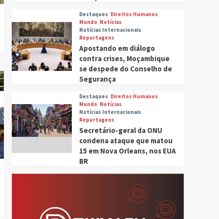
Destaques
Direitos Humanos
Mundo
Notícias
Notícias Internacionais
Reportagens
Apostando em diálogo
contra crises, Moçambique
se despede do Conselho de
Segurança
Destaques
Direitos Humanos
Mundo
Notícias
Notícias Internacionais
Reportagens
Secretário-geral da ONU
condena ataque que matou
15 em Nova Orleans, nos EUA
BR