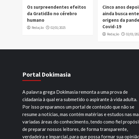
Os surpreendentes efeitos
Cinco anos depo
da Gratidão no cérebro
ainda busca ent
humano
origens da pand
Covid-19
Redação
02/01/2025
Redação
02/01/20
Portal Dokimasia
A palavra grega Dokimasia remonta a uma prova de
cidadania à qual era submetido o aspirante à vida adulta.
Por isso preparamos um portal de conteúdo que não se
resume a notícias, mas contém matérias e estudos nas ma
variadas áreas do conhecimento, tendo como fiel propós
de preparar nossos leitores, de forma transparente,
verdadeira e imparcial, para que possa formar sua opiniã