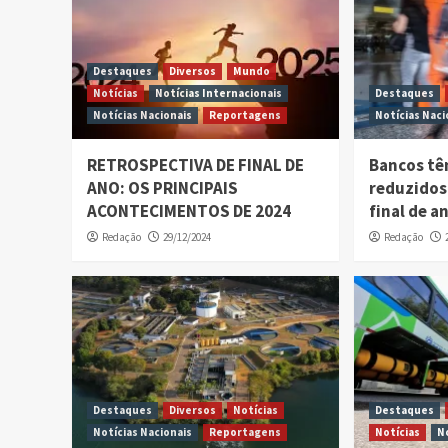
Destaques
Diversos
Mundo
Notícias
Notícias Internacionais
Destaques
Notícias Nacionais
Reportagens
Notícias Naci
RETROSPECTIVA DE FINAL DE
Bancos tê
ANO: OS PRINCIPAIS
reduzidos
ACONTECIMENTOS DE 2024
final de a
Redação
29/12/2024
Redação
Destaques
Diversos
Notícias
Destaques
Notícias Nacionais
Reportagens
Notícias
N