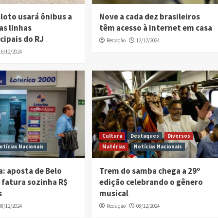
loto usará ônibus a
Nove a cada dez brasileiros
as linhas
têm acesso à internet em casa
cipais do RJ
Redação
12/12/2024
16/12/2024
Cultura
Destaques
Diversos
otícias Nacionais
Matérias
Notícias Nacionais
: aposta de Belo
Trem do samba chega a 29º
 fatura sozinha R$
edição celebrando o gênero
s
musical
08/12/2024
Redação
08/12/2024