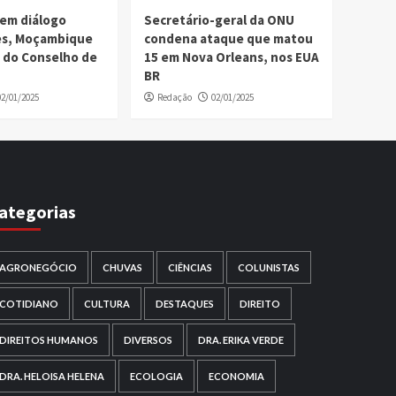
em diálogo
Secretário-geral da ONU
ses, Moçambique
condena ataque que matou
 do Conselho de
15 em Nova Orleans, nos EUA
BR
02/01/2025
Redação
02/01/2025
ategorias
AGRONEGÓCIO
CHUVAS
CIÊNCIAS
COLUNISTAS
COTIDIANO
CULTURA
DESTAQUES
DIREITO
DIREITOS HUMANOS
DIVERSOS
DRA. ERIKA VERDE
DRA. HELOISA HELENA
ECOLOGIA
ECONOMIA