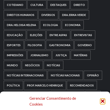
COTIDIANO
CULTURA
DESTAQUES
DIREITO
DIREITOS HUMANOS
DIVERSOS
DRA. ERIKA VERDE
DRA. HELOISA HELENA
ECOLOGIA
ECONOMIA
EDUCAÇÃO
ELEIÇÕES
ENTRE ASPAS
ENTREVISTAS
ESPORTES
FILOSOFIA
GASTRONOMIA
GOVERNO
IMPRESSÕES
JORNALISMO
JUSTIÇA
MATÉRIAS
MUNDO
NEGÓCIOS
NOTÍCIAS
NOTÍCIAS INTERNACIONAIS
NOTÍCIAS NACIONAIS
OPINIÃO
POLÍTICA
PROF. MARCELO HENRIQUE
RECOMENDADOS
RELIGIÃO
REPORTAGENS
RIO GRANDE DO SUL
SAÚDE
Gerenciar Consentimento de
Cookies
SAÚDE MENTAL
SEM CATEGORIA
SOCIOLOGIA