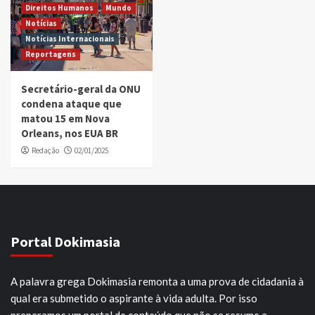
Direitos Humanos
Mundo
Notícias
Notícias Internacionais
Reportagens
Secretário-geral da ONU
condena ataque que
matou 15 em Nova
Orleans, nos EUA BR
Redação
02/01/2025
Portal Dokimasia
A palavra grega Dokimasia remonta a uma prova de cidadania à
qual era submetido o aspirante à vida adulta. Por isso
preparamos um portal de conteúdo que não se resume a