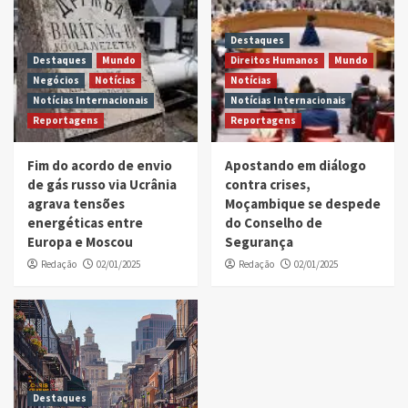
Destaques
Destaques
Mundo
Direitos Humanos
Mundo
Negócios
Notícias
Notícias
Notícias Internacionais
Notícias Internacionais
Reportagens
Reportagens
Fim do acordo de envio
Apostando em diálogo
de gás russo via Ucrânia
contra crises,
agrava tensões
Moçambique se despede
energéticas entre
do Conselho de
Europa e Moscou
Segurança
Redação
02/01/2025
Redação
02/01/2025
Destaques