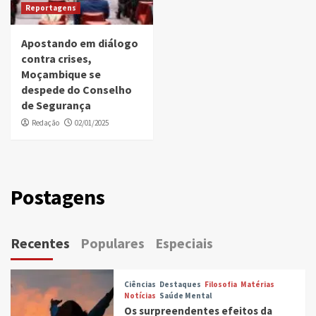
Reportagens
Apostando em diálogo
contra crises,
Moçambique se
despede do Conselho
de Segurança
Redação
02/01/2025
Postagens
Recentes
Populares
Especiais
Ciências
Destaques
Filosofia
Matérias
Notícias
Saúde Mental
Os surpreendentes efeitos da