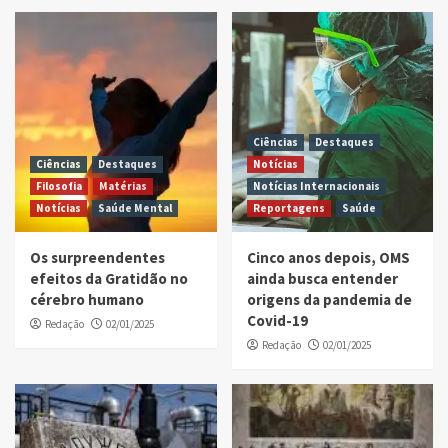
Ciências
Destaques
Ciências
Destaques
Notícias
Filosofia
Matérias
Notícias Internacionais
Notícias
Saúde Mental
Reportagens
Saúde
Os surpreendentes
Cinco anos depois, OMS
efeitos da Gratidão no
ainda busca entender
cérebro humano
origens da pandemia de
Covid-19
Redação
02/01/2025
Redação
02/01/2025