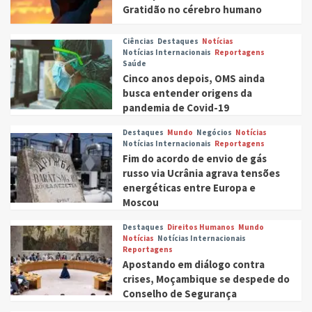
Gratidão no cérebro humano
Ciências
Destaques
Notícias
Notícias Internacionais
Reportagens
Saúde
Cinco anos depois, OMS ainda
busca entender origens da
pandemia de Covid-19
Destaques
Mundo
Negócios
Notícias
Notícias Internacionais
Reportagens
Fim do acordo de envio de gás
russo via Ucrânia agrava tensões
energéticas entre Europa e
Moscou
Destaques
Direitos Humanos
Mundo
Notícias
Notícias Internacionais
Reportagens
Apostando em diálogo contra
crises, Moçambique se despede do
Conselho de Segurança