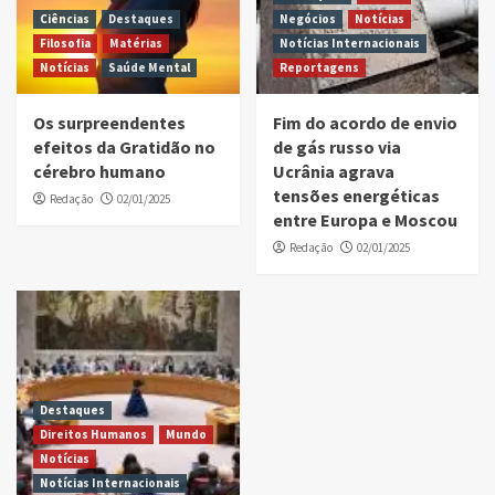
Ciências
Destaques
Negócios
Notícias
Filosofia
Matérias
Notícias Internacionais
Notícias
Saúde Mental
Reportagens
Os surpreendentes
Fim do acordo de envio
efeitos da Gratidão no
de gás russo via
cérebro humano
Ucrânia agrava
tensões energéticas
Redação
02/01/2025
entre Europa e Moscou
Redação
02/01/2025
Destaques
Direitos Humanos
Mundo
Notícias
Notícias Internacionais