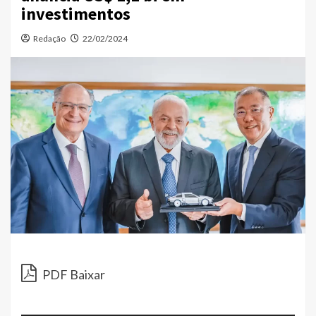
investimentos
Redação
22/02/2024
Toc
de
PDF Baixar
áud