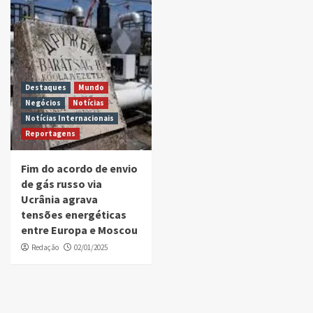
Destaques
Mundo
Negócios
Notícias
Notícias Internacionais
Reportagens
Fim do acordo de envio
de gás russo via
Ucrânia agrava
tensões energéticas
entre Europa e Moscou
Redação
02/01/2025