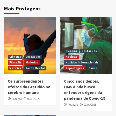
Mais Postagens
Ciências
Destaques
Ciências
Destaques
Notícias
Filosofia
Matérias
Notícias Internacionais
Notícias
Saúde Mental
Reportagens
Saúde
Os surpreendentes
Cinco anos depois,
efeitos da Gratidão no
OMS ainda busca
cérebro humano
entender origens da
pandemia de Covid-19
Redação
02/01/2025
Redação
02/01/2025