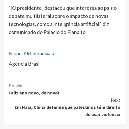
“[O presidente] destacou que interessa ao país o
debate multilateral sobre o impacto de novas
tecnologias, como a inteligência artificial”, diz
comunicado do Palácio do Planalto.
Edição: Kleber Sampaio
Agência Brasil
Continue
Previous
Feliz ano novo, de novo!
Reading
Next
Em Haia, China defende que palestinos têm direito
de usar violência