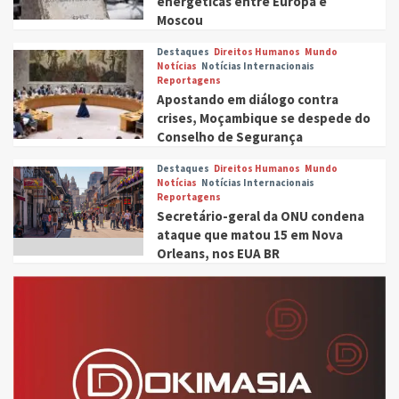
energéticas entre Europa e
Moscou
Destaques
Direitos Humanos
Mundo
Notícias
Notícias Internacionais
Reportagens
Apostando em diálogo contra
crises, Moçambique se despede do
Conselho de Segurança
Destaques
Direitos Humanos
Mundo
Notícias
Notícias Internacionais
Reportagens
Secretário-geral da ONU condena
ataque que matou 15 em Nova
Orleans, nos EUA BR