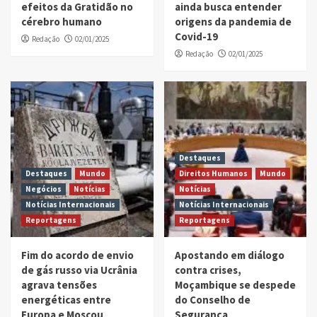
efeitos da Gratidão no
ainda busca entender
cérebro humano
origens da pandemia de
Covid-19
Redação
02/01/2025
Redação
02/01/2025
Destaques
Destaques
Mundo
Direitos Humanos
Mundo
Negócios
Notícias
Notícias
Notícias Internacionais
Notícias Internacionais
Reportagens
Reportagens
Fim do acordo de envio
Apostando em diálogo
de gás russo via Ucrânia
contra crises,
agrava tensões
Moçambique se despede
energéticas entre
do Conselho de
Europa e Moscou
Segurança