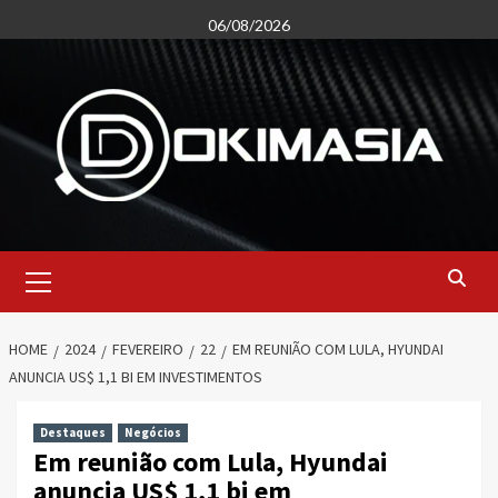
Skip
06/08/2026
to
content
Primary
Menu
HOME
2024
FEVEREIRO
22
EM REUNIÃO COM LULA, HYUNDAI
ANUNCIA US$ 1,1 BI EM INVESTIMENTOS
Destaques
Negócios
Em reunião com Lula, Hyundai
anuncia US$ 1,1 bi em