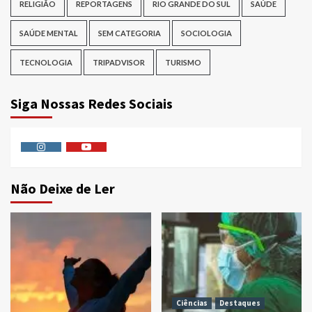
RELIGIÃO
REPORTAGENS
RIO GRANDE DO SUL
SAÚDE
SAÚDE MENTAL
SEM CATEGORIA
SOCIOLOGIA
TECNOLOGIA
TRIPADVISOR
TURISMO
Siga Nossas Redes Sociais
Instagram
Youtube
Não Deixe de Ler
Ciências
Destaques