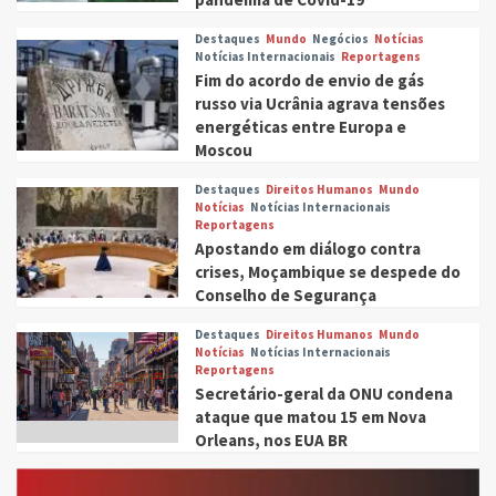
Destaques
Mundo
Negócios
Notícias
Notícias Internacionais
Reportagens
Fim do acordo de envio de gás
russo via Ucrânia agrava tensões
energéticas entre Europa e
Moscou
Destaques
Direitos Humanos
Mundo
Notícias
Notícias Internacionais
Reportagens
Apostando em diálogo contra
crises, Moçambique se despede do
Conselho de Segurança
Destaques
Direitos Humanos
Mundo
Notícias
Notícias Internacionais
Reportagens
Secretário-geral da ONU condena
ataque que matou 15 em Nova
Orleans, nos EUA BR