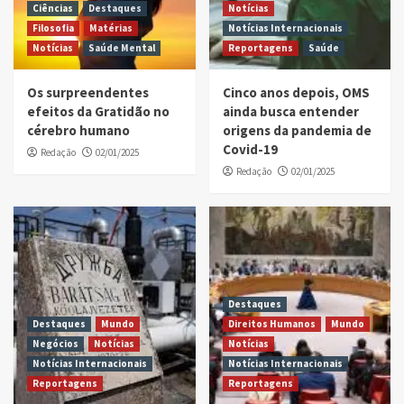
Ciências
Destaques
Notícias
Filosofia
Matérias
Notícias Internacionais
Notícias
Saúde Mental
Reportagens
Saúde
Os surpreendentes
Cinco anos depois, OMS
efeitos da Gratidão no
ainda busca entender
cérebro humano
origens da pandemia de
Covid-19
Redação
02/01/2025
Redação
02/01/2025
Destaques
Destaques
Mundo
Direitos Humanos
Mundo
Negócios
Notícias
Notícias
Notícias Internacionais
Notícias Internacionais
Reportagens
Reportagens