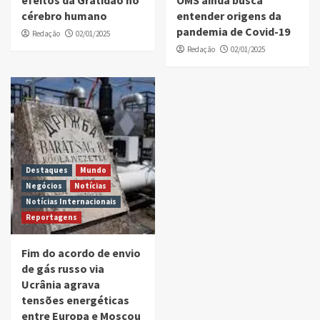
efeitos da Gratidão no
OMS ainda busca
cérebro humano
entender origens da
pandemia de Covid-19
Redação
02/01/2025
Redação
02/01/2025
Destaques
Mundo
Negócios
Notícias
Notícias Internacionais
Reportagens
Fim do acordo de envio
de gás russo via
Ucrânia agrava
tensões energéticas
entre Europa e Moscou