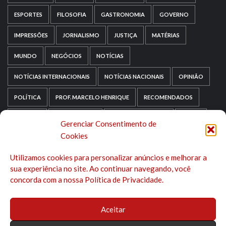
ESPORTES
FILOSOFIA
GASTRONOMIA
GOVERNO
IMPRESSÕES
JORNALISMO
JUSTIÇA
MATÉRIAS
MUNDO
NEGÓCIOS
NOTÍCIAS
NOTÍCIAS INTERNACIONAIS
NOTÍCIAS NACIONAIS
OPINIÃO
POLÍTICA
PROF. MARCELO HENRIQUE
RECOMENDADOS
RELIGIÃO
REPORTAGENS
RIO GRANDE DO SUL
SAÚDE
Gerenciar Consentimento de
Cookies
SAÚDE MENTAL
SEM CATEGORIA
SOCIOLOGIA
Utilizamos cookies para personalizar anúncios e melhorar a
TECNOLOGIA
TRIPADVISOR
TURISMO
sua experiência no site. Ao continuar navegando, você
concorda com a nossa Política de Privacidade.
Aceitar