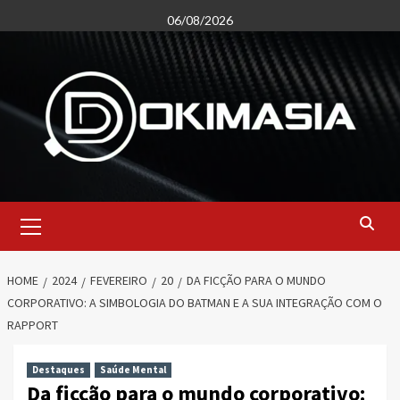
Skip
06/08/2026
to
content
Primary
Menu
HOME
2024
FEVEREIRO
20
DA FICÇÃO PARA O MUNDO
CORPORATIVO: A SIMBOLOGIA DO BATMAN E A SUA INTEGRAÇÃO COM O
RAPPORT
Destaques
Saúde Mental
Da ficção para o mundo corporativo: