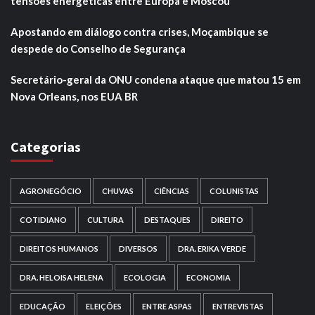
tensões energéticas entre Europa e Moscou
Apostando em diálogo contra crises, Moçambique se
despede do Conselho de Segurança
Secretário-geral da ONU condena ataque que matou 15 em
Nova Orleans, nos EUA BR
Categorias
AGRONEGÓCIO
CHUVAS
CIÊNCIAS
COLUNISTAS
COTIDIANO
CULTURA
DESTAQUES
DIREITO
DIREITOS HUMANOS
DIVERSOS
DRA. ERIKA VERDE
DRA. HELOISA HELENA
ECOLOGIA
ECONOMIA
EDUCAÇÃO
ELEIÇÕES
ENTRE ASPAS
ENTREVISTAS