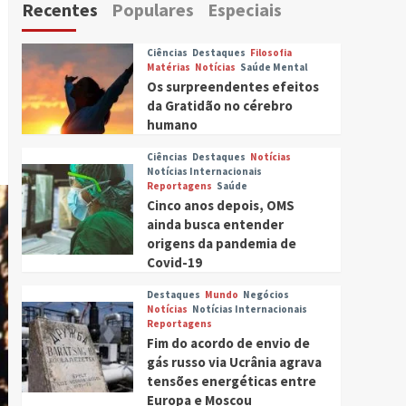
Recentes
Populares
Especiais
Ciências
Destaques
Filosofia
Matérias
Notícias
Saúde Mental
Os surpreendentes efeitos
da Gratidão no cérebro
humano
Ciências
Destaques
Notícias
Notícias Internacionais
Reportagens
Saúde
Cinco anos depois, OMS
ainda busca entender
origens da pandemia de
Covid-19
Destaques
Mundo
Negócios
Notícias
Notícias Internacionais
Reportagens
Fim do acordo de envio de
gás russo via Ucrânia agrava
tensões energéticas entre
Europa e Moscou