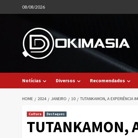
Skip
08/08/2026
to
content
Notícias
Diversos
Recomendados
HOME
2024
JANEIRO
10
TUTANKAMON, A EXPERIÊNCIA I
Cultura
Destaques
TUTANKAMON, A