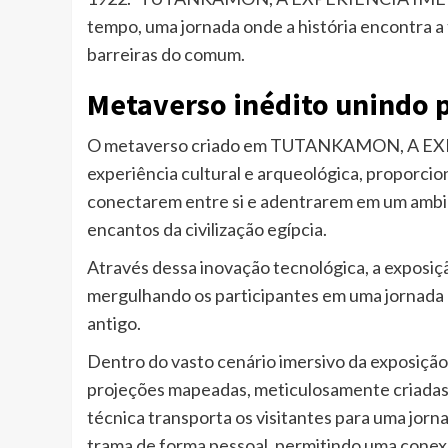
tempo, uma jornada onde a história encontra a
barreiras do comum.
Metaverso inédito unindo 
O metaverso criado em TUTANKAMON, A EX
experiência cultural e arqueológica, proporci
conectarem entre si e adentrarem em um ambien
encantos da civilização egípcia.
Através dessa inovação tecnológica, a exposiç
mergulhando os participantes em uma jornada 
antigo.
Dentro do vasto cenário imersivo da exposição
projeções mapeadas, meticulosamente criadas 
técnica transporta os visitantes para uma jorn
trama de forma pessoal, permitindo uma conexã