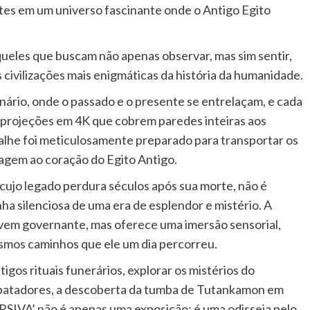
ntes em um universo fascinante onde o Antigo Egito
ueles que buscam não apenas observar, mas sim sentir,
s civilizações mais enigmáticas da história da humanidade.
ário, onde o passado e o presente se entrelaçam, e cada
 projeções em 4K que cobrem paredes inteiras aos
alhe foi meticulosamente preparado para transportar os
iagem ao coração do Egito Antigo.
cujo legado perdura séculos após sua morte, não é
 silenciosa de uma era de esplendor e mistério. A
ovem governante, mas oferece uma imersão sensorial,
smos caminhos que ele um dia percorreu.
gos rituais funerários, explorar os mistérios do
ebatadores, a descoberta da tumba de Tutankamon em
’ não é apenas uma exposição; é uma odisseia pelo