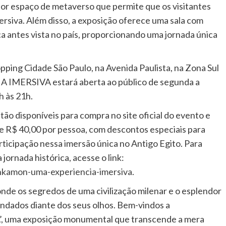
dor espaço de metaverso que permite que os visitantes
rsiva. Além disso, a exposição oferece uma sala com
 antes vista no país, proporcionando uma jornada única
opping Cidade São Paulo, na Avenida Paulista, na Zona Sul
MERSIVA estará aberta ao público de segunda a
h às 21h.
tão disponíveis para compra no site oficial do evento e
de R$ 40,00 por pessoa, com descontos especiais para
rticipação nessa imersão única no Antigo Egito. Para
 jornada histórica, acesse o link:
nkamon-uma-experiencia-imersiva
.
nde os segredos de uma civilização milenar e o esplendor
ndados diante dos seus olhos. Bem-vindos a
ma exposição monumental que transcende a mera