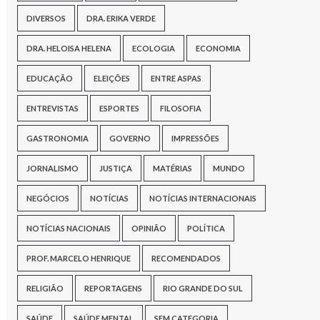
DIVERSOS
DRA. ERIKA VERDE
DRA. HELOISA HELENA
ECOLOGIA
ECONOMIA
EDUCAÇÃO
ELEIÇÕES
ENTRE ASPAS
ENTREVISTAS
ESPORTES
FILOSOFIA
GASTRONOMIA
GOVERNO
IMPRESSÕES
JORNALISMO
JUSTIÇA
MATÉRIAS
MUNDO
NEGÓCIOS
NOTÍCIAS
NOTÍCIAS INTERNACIONAIS
NOTÍCIAS NACIONAIS
OPINIÃO
POLÍTICA
PROF. MARCELO HENRIQUE
RECOMENDADOS
RELIGIÃO
REPORTAGENS
RIO GRANDE DO SUL
SAÚDE
SAÚDE MENTAL
SEM CATEGORIA