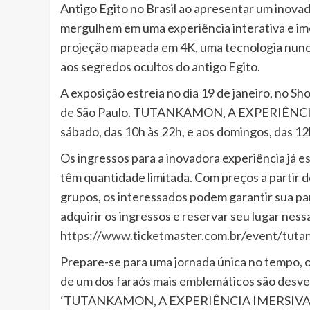
Antigo Egito no Brasil ao apresentar um inova
mergulhem em uma experiência interativa e ime
projeção mapeada em 4K, uma tecnologia nunca
aos segredos ocultos do antigo Egito.
A exposição estreia no dia 19 de janeiro, no Sh
de São Paulo. TUTANKAMON, A EXPERIÊNCIA I
sábado, das 10h às 22h, e aos domingos, das 12
Os ingressos para a inovadora experiência já es
têm quantidade limitada. Com preços a partir 
grupos, os interessados podem garantir sua pa
adquirir os ingressos e reservar seu lugar nessa
https://www.ticketmaster.com.br/event/tuta
Prepare-se para uma jornada única no tempo, o
de um dos faraós mais emblemáticos são desve
‘TUTANKAMON, A EXPERIÊNCIA IMERSIVA’, u