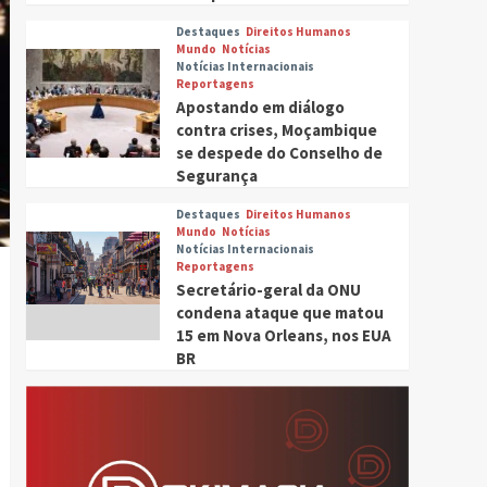
Destaques
Direitos Humanos
Mundo
Notícias
Notícias Internacionais
Reportagens
Apostando em diálogo
contra crises, Moçambique
se despede do Conselho de
Segurança
Destaques
Direitos Humanos
Mundo
Notícias
Notícias Internacionais
Reportagens
Secretário-geral da ONU
condena ataque que matou
15 em Nova Orleans, nos EUA
BR