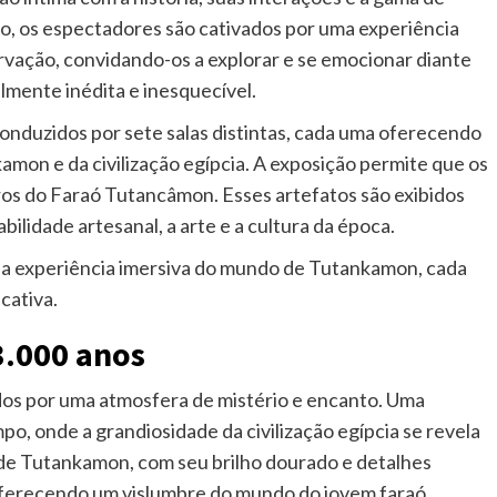
, os espectadores são cativados por uma experiência
vação, convidando-os a explorar e se emocionar diante
mente inédita e inesquecível.
conduzidos por sete salas distintas, cada uma oferecendo
amon e da civilização egípcia. A exposição permite que os
ros do Faraó Tutancâmon. Esses artefatos são exibidos
ilidade artesanal, a arte e a cultura da época.
é a experiência imersiva do mundo de Tutankamon, cada
cativa.
3.000 anos
idos por uma atmosfera de mistério e encanto. Uma
po, onde a grandiosidade da civilização egípcia se revela
 de Tutankamon, com seu brilho dourado e detalhes
, oferecendo um vislumbre do mundo do jovem faraó.