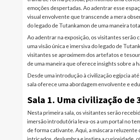
emoções despertadas. Ao adentrar esse espaço
visual envolvente que transcende a mera obser
do legado de Tutankamon de uma maneira total
Ao adentrar na exposição, os visitantes serão 
uma visão única e imersiva do legado de Tutank
visitantes se aproximem dos artefatos e tesou
de uma maneira que oferece insights sobre a hab
Desde uma introdução à civilização egípcia at
sala oferece uma abordagem envolvente e edu
Sala 1. Uma civilização de 
Nesta primeira sala, os visitantes serão receb
imersão introdutória leva-os a um portal no tem
de forma cativante. Aqui, a máscara reluzente
intricados, deslumbra e instiga a curiosidade