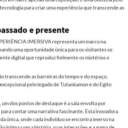
 tecnologia para criar uma experiência que transcende as
passado e presente
PERIÊNCIA IMERSIVA representa um marco na
onando uma oportunidade única para os visitantes se
te digital que reproduz fielmente os mistérios e
ão transcende as barreiras do tempo e do espaço,
excepcional pelo legado de Tutankamon e do Egito
, um dos pontos de destaque é a sala envolta por
para contar uma narrativa fascinante. Esta inovadora
ada única, onde cada indivíduo se encontra imerso na
o íntima com a história, suas interações e a gama de