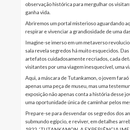
observação histórica para mergulhar os visita
ganha vida.
Abriremos um portal misterioso aguardando aq
respirar e vivenciar a grandiosidade de uma da
Imagine-se imerso em um metaverso revolucion
sala revela segredos há muito esquecidos. Das
artefatos cuidadosamente recriados, cada det
visitantes por uma viagem inesquecível, uma v
Aqui, a máscara de Tutankamon, o jovem faraó 
apenas uma peça de museu, mas uma testemunha
exposição não apenas conta a história desse j
uma oportunidade única de caminhar pelos me
Prepare-se para desvendar os segredos dos anti
submundo egípcio, e reviver, em detalhes arr
1922. ‘TUTANKAMON, A EXPERIÊNCIA IMERSIVA