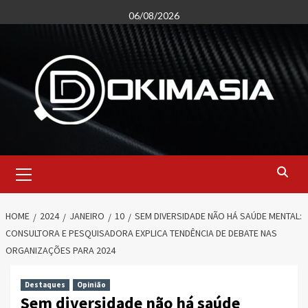
Skip
06/08/2026
to
content
Primary
Menu
HOME
2024
JANEIRO
10
SEM DIVERSIDADE NÃO HÁ SAÚDE MENTAL:
CONSULTORA E PESQUISADORA EXPLICA TENDÊNCIA DE DEBATE NAS
ORGANIZAÇÕES PARA 2024
Destaques
Opinião
Sem diversidade não há saúde