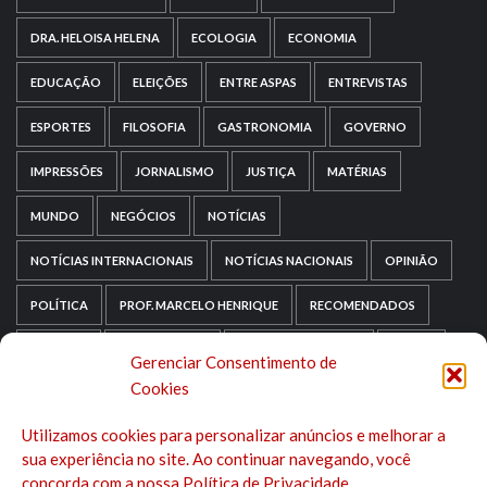
DRA. HELOISA HELENA
ECOLOGIA
ECONOMIA
EDUCAÇÃO
ELEIÇÕES
ENTRE ASPAS
ENTREVISTAS
ESPORTES
FILOSOFIA
GASTRONOMIA
GOVERNO
IMPRESSÕES
JORNALISMO
JUSTIÇA
MATÉRIAS
MUNDO
NEGÓCIOS
NOTÍCIAS
NOTÍCIAS INTERNACIONAIS
NOTÍCIAS NACIONAIS
OPINIÃO
POLÍTICA
PROF. MARCELO HENRIQUE
RECOMENDADOS
RELIGIÃO
REPORTAGENS
RIO GRANDE DO SUL
SAÚDE
Gerenciar Consentimento de
Cookies
SAÚDE MENTAL
SEM CATEGORIA
SOCIOLOGIA
Utilizamos cookies para personalizar anúncios e melhorar a
TECNOLOGIA
TRIPADVISOR
TURISMO
sua experiência no site. Ao continuar navegando, você
concorda com a nossa Política de Privacidade.