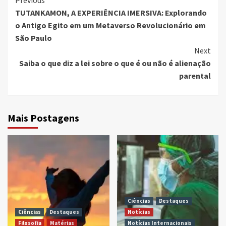
Continue
Previous
TUTANKAMON, A EXPERIÊNCIA IMERSIVA: Explorando
Reading
o Antigo Egito em um Metaverso Revolucionário em
São Paulo
Next
Saiba o que diz a lei sobre o que é ou não é alienação
parental
Mais Postagens
Ciências
Destaques
Ciências
Destaques
Notícias
Filosofia
Matérias
Notícias Internacionais