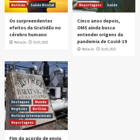
Notícias
Saúde Mental
Reportagens
Saúde
Os surpreendentes
Cinco anos depois,
efeitos da Gratidão no
OMS ainda busca
cérebro humano
entender origens da
pandemia de Covid-19
Redação
02/01/2025
Redação
02/01/2025
Destaques
Mundo
Negócios
Notícias
Notícias Internacionais
Reportagens
Fim do acordo de envio