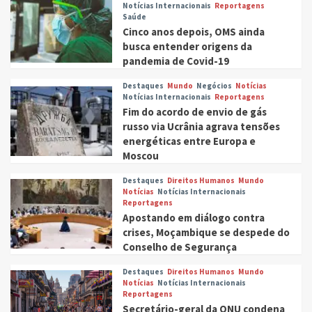
Notícias Internacionais
Reportagens
Saúde
Cinco anos depois, OMS ainda
busca entender origens da
pandemia de Covid-19
Destaques
Mundo
Negócios
Notícias
Notícias Internacionais
Reportagens
Fim do acordo de envio de gás
russo via Ucrânia agrava tensões
energéticas entre Europa e
Moscou
Destaques
Direitos Humanos
Mundo
Notícias
Notícias Internacionais
Reportagens
Apostando em diálogo contra
crises, Moçambique se despede do
Conselho de Segurança
Destaques
Direitos Humanos
Mundo
Notícias
Notícias Internacionais
Reportagens
Secretário-geral da ONU condena