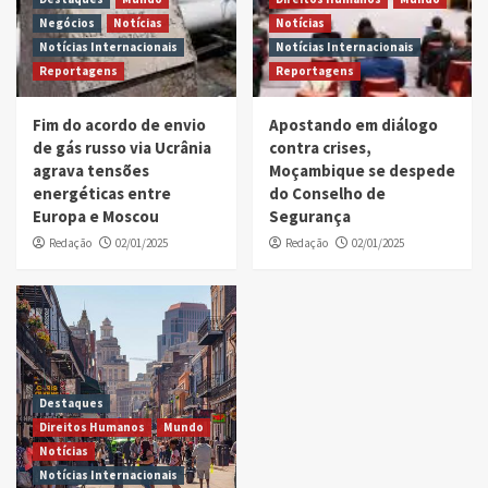
Negócios
Notícias
Notícias
Notícias Internacionais
Notícias Internacionais
Reportagens
Reportagens
Fim do acordo de envio
Apostando em diálogo
de gás russo via Ucrânia
contra crises,
agrava tensões
Moçambique se despede
energéticas entre
do Conselho de
Europa e Moscou
Segurança
Redação
02/01/2025
Redação
02/01/2025
Destaques
Direitos Humanos
Mundo
Notícias
Notícias Internacionais