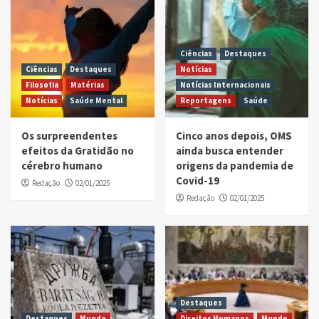
Ciências
Destaques
Ciências
Destaques
Notícias
Filosofia
Matérias
Notícias Internacionais
Notícias
Saúde Mental
Reportagens
Saúde
Os surpreendentes
Cinco anos depois, OMS
efeitos da Gratidão no
ainda busca entender
cérebro humano
origens da pandemia de
Covid-19
Redação
02/01/2025
Redação
02/01/2025
Destaques
Destaques
Mundo
Direitos Humanos
Mundo