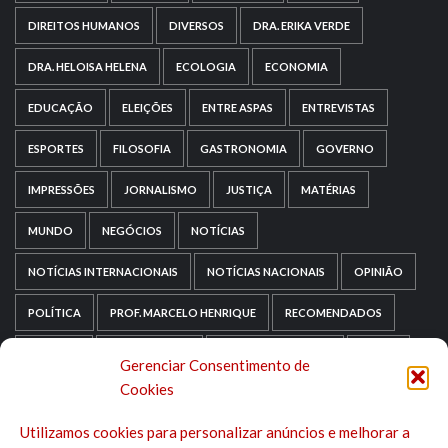
DIREITOS HUMANOS
DIVERSOS
DRA. ERIKA VERDE
DRA. HELOISA HELENA
ECOLOGIA
ECONOMIA
EDUCAÇÃO
ELEIÇÕES
ENTRE ASPAS
ENTREVISTAS
ESPORTES
FILOSOFIA
GASTRONOMIA
GOVERNO
IMPRESSÕES
JORNALISMO
JUSTIÇA
MATÉRIAS
MUNDO
NEGÓCIOS
NOTÍCIAS
NOTÍCIAS INTERNACIONAIS
NOTÍCIAS NACIONAIS
OPINIÃO
POLÍTICA
PROF. MARCELO HENRIQUE
RECOMENDADOS
RELIGIÃO
REPORTAGENS
RIO GRANDE DO SUL
SAÚDE
Gerenciar Consentimento de
Cookies
SAÚDE MENTAL
SEM CATEGORIA
SOCIOLOGIA
Utilizamos cookies para personalizar anúncios e melhorar a
TECNOLOGIA
TRIPADVISOR
TURISMO