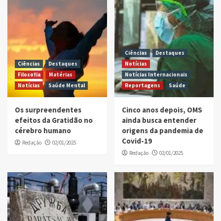
Ciências
Destaques
Ciências
Destaques
Notícias
Filosofia
Matérias
Notícias Internacionais
Notícias
Saúde Mental
Reportagens
Saúde
Os surpreendentes
Cinco anos depois, OMS
efeitos da Gratidão no
ainda busca entender
cérebro humano
origens da pandemia de
Covid-19
Redação
02/01/2025
Redação
02/01/2025