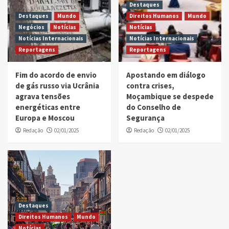
Destaques
Destaques
Mundo
Direitos Humanos
Mundo
Negócios
Notícias
Notícias
Notícias Internacionais
Notícias Internacionais
Reportagens
Reportagens
Fim do acordo de envio
Apostando em diálogo
de gás russo via Ucrânia
contra crises,
agrava tensões
Moçambique se despede
energéticas entre
do Conselho de
Europa e Moscou
Segurança
Redação
02/01/2025
Redação
02/01/2025
Destaques
Direitos Humanos
Mundo
Notícias