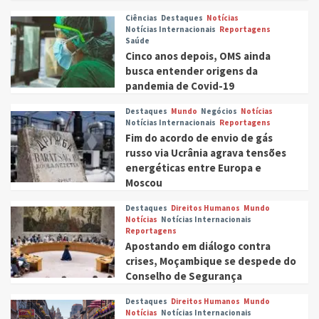
Ciências
Destaques
Notícias
Notícias Internacionais
Reportagens
Saúde
Cinco anos depois, OMS ainda
busca entender origens da
pandemia de Covid-19
Destaques
Mundo
Negócios
Notícias
Notícias Internacionais
Reportagens
Fim do acordo de envio de gás
russo via Ucrânia agrava tensões
energéticas entre Europa e
Moscou
Destaques
Direitos Humanos
Mundo
Notícias
Notícias Internacionais
Reportagens
Apostando em diálogo contra
crises, Moçambique se despede do
Conselho de Segurança
Destaques
Direitos Humanos
Mundo
Notícias
Notícias Internacionais