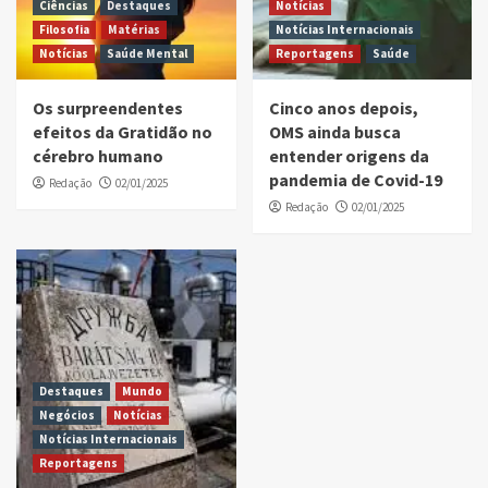
Ciências
Destaques
Notícias
Filosofia
Matérias
Notícias Internacionais
Notícias
Saúde Mental
Reportagens
Saúde
Os surpreendentes
Cinco anos depois,
efeitos da Gratidão no
OMS ainda busca
cérebro humano
entender origens da
pandemia de Covid-19
Redação
02/01/2025
Redação
02/01/2025
Destaques
Mundo
Negócios
Notícias
Notícias Internacionais
Reportagens