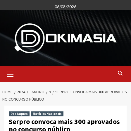
Skip
06/08/2026
to
content
Primary
Menu
HOME
2024
JANEIRO
9
SERPRO CONVOCA MAIS 300 APROVADOS
NO CONCURSO PÚBLICO
Destaques
Notícias Nacionais
Serpro convoca mais 300 aprovados
no concurso público