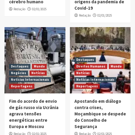
cérebro humano
origens da pandemia de
Covid-19
Redação
02/01/2025
Redação
02/01/2025
Destaques
Destaques
Mundo
Direitos Humanos
Mundo
Negócios
Notícias
Notícias
Notícias Internacionais
Notícias Internacionais
Reportagens
Reportagens
Fim do acordo de envio
Apostando em diálogo
de gás russo via Ucrânia
contra crises,
agrava tensões
Moçambique se despede
energéticas entre
do Conselho de
Europa e Moscou
Segurança
Redação
02/01/2025
Redação
02/01/2025