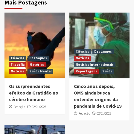
Mais Postagens
Ciências
Destaques
Ciências
Destaques
Notícias
Filosofia
Matérias
Notícias Internacionais
Notícias
Saúde Mental
Reportagens
Saúde
Os surpreendentes
Cinco anos depois,
efeitos da Gratidão no
OMS ainda busca
cérebro humano
entender origens da
pandemia de Covid-19
Redação
02/01/2025
Redação
02/01/2025