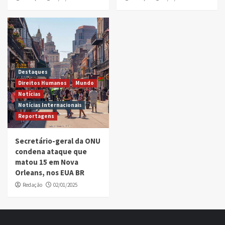
Destaques
Direitos Humanos
Mundo
Notícias
Notícias Internacionais
Reportagens
Secretário-geral da ONU
condena ataque que
matou 15 em Nova
Orleans, nos EUA BR
Redação
02/01/2025