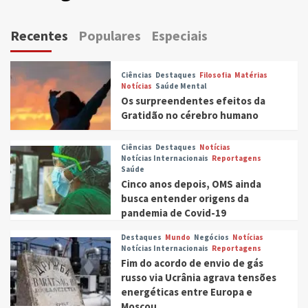
Recentes
Populares
Especiais
Ciências
Destaques
Filosofia
Matérias
Notícias
Saúde Mental
Os surpreendentes efeitos da
Gratidão no cérebro humano
Ciências
Destaques
Notícias
Notícias Internacionais
Reportagens
Saúde
Cinco anos depois, OMS ainda
busca entender origens da
pandemia de Covid-19
Destaques
Mundo
Negócios
Notícias
Notícias Internacionais
Reportagens
Fim do acordo de envio de gás
russo via Ucrânia agrava tensões
energéticas entre Europa e
Moscou