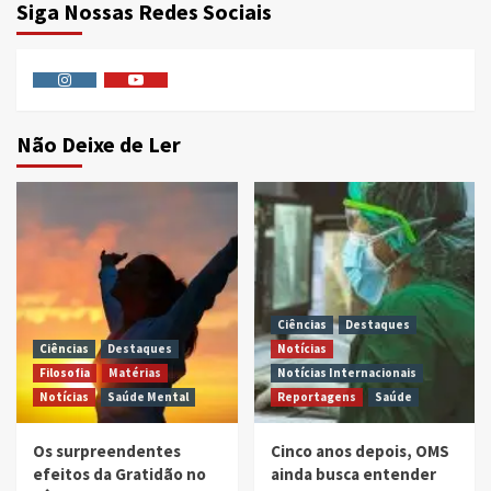
Siga Nossas Redes Sociais
Instagram
Youtube
Não Deixe de Ler
Ciências
Destaques
Ciências
Destaques
Notícias
Filosofia
Matérias
Notícias Internacionais
Notícias
Saúde Mental
Reportagens
Saúde
Os surpreendentes
Cinco anos depois, OMS
efeitos da Gratidão no
ainda busca entender