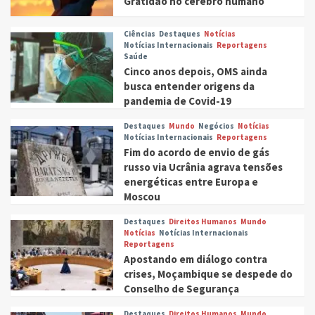
Gratidão no cérebro humano
Ciências
Destaques
Notícias
Notícias Internacionais
Reportagens
Saúde
Cinco anos depois, OMS ainda
busca entender origens da
pandemia de Covid-19
Destaques
Mundo
Negócios
Notícias
Notícias Internacionais
Reportagens
Fim do acordo de envio de gás
russo via Ucrânia agrava tensões
energéticas entre Europa e
Moscou
Destaques
Direitos Humanos
Mundo
Notícias
Notícias Internacionais
Reportagens
Apostando em diálogo contra
crises, Moçambique se despede do
Conselho de Segurança
Destaques
Direitos Humanos
Mundo