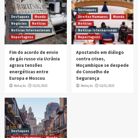
Destaques
Destaques
Mundo
Direitos Humanos
Mundo
Negócios
Notícias
Notícias
Notícias Internacionais
Notícias Internacionais
Reportagens
Reportagens
Fim do acordo de envio
Apostando em diálogo
de gás russo via Ucrânia
contra crises,
agrava tensões
Moçambique se despede
energéticas entre
do Conselho de
Europa e Moscou
Segurança
Redação
02/01/2025
Redação
02/01/2025
Destaques
Direitos Humanos
Mundo