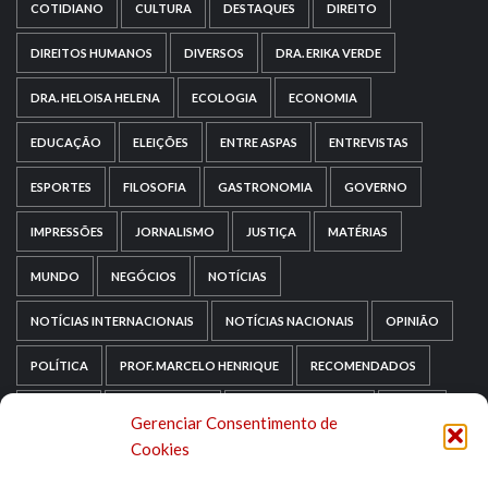
COTIDIANO
CULTURA
DESTAQUES
DIREITO
DIREITOS HUMANOS
DIVERSOS
DRA. ERIKA VERDE
DRA. HELOISA HELENA
ECOLOGIA
ECONOMIA
EDUCAÇÃO
ELEIÇÕES
ENTRE ASPAS
ENTREVISTAS
ESPORTES
FILOSOFIA
GASTRONOMIA
GOVERNO
IMPRESSÕES
JORNALISMO
JUSTIÇA
MATÉRIAS
MUNDO
NEGÓCIOS
NOTÍCIAS
NOTÍCIAS INTERNACIONAIS
NOTÍCIAS NACIONAIS
OPINIÃO
POLÍTICA
PROF. MARCELO HENRIQUE
RECOMENDADOS
RELIGIÃO
REPORTAGENS
RIO GRANDE DO SUL
SAÚDE
Gerenciar Consentimento de
Cookies
SAÚDE MENTAL
SEM CATEGORIA
SOCIOLOGIA