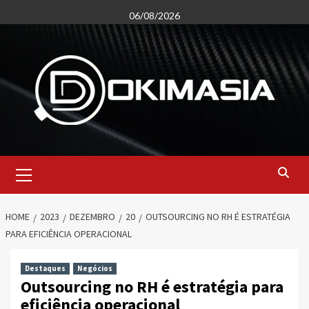
Skip
06/08/2026
to
content
Primary
Menu
HOME
2023
DEZEMBRO
20
OUTSOURCING NO RH É ESTRATÉGIA
PARA EFICIÊNCIA OPERACIONAL
Destaques
Negócios
Outsourcing no RH é estratégia para
eficiência operacional