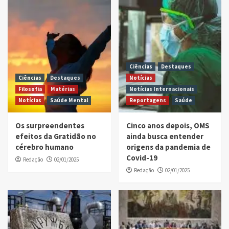
Ciências
Destaques
Ciências
Destaques
Notícias
Filosofia
Matérias
Notícias Internacionais
Notícias
Saúde Mental
Reportagens
Saúde
Os surpreendentes
Cinco anos depois, OMS
efeitos da Gratidão no
ainda busca entender
cérebro humano
origens da pandemia de
Covid-19
Redação
02/01/2025
Redação
02/01/2025