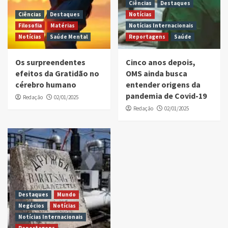
Ciências
Destaques
Ciências
Destaques
Notícias
Filosofia
Matérias
Notícias Internacionais
Notícias
Saúde Mental
Reportagens
Saúde
Os surpreendentes
Cinco anos depois,
efeitos da Gratidão no
OMS ainda busca
cérebro humano
entender origens da
pandemia de Covid-19
Redação
02/01/2025
Redação
02/01/2025
Destaques
Mundo
Negócios
Notícias
Notícias Internacionais
Reportagens