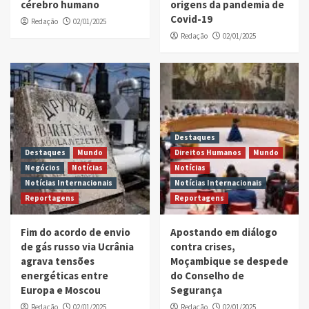
cérebro humano
origens da pandemia de
Covid-19
Redação
02/01/2025
Redação
02/01/2025
Destaques
Destaques
Mundo
Direitos Humanos
Mundo
Negócios
Notícias
Notícias
Notícias Internacionais
Notícias Internacionais
Reportagens
Reportagens
Fim do acordo de envio
Apostando em diálogo
de gás russo via Ucrânia
contra crises,
agrava tensões
Moçambique se despede
energéticas entre
do Conselho de
Europa e Moscou
Segurança
Redação
02/01/2025
Redação
02/01/2025