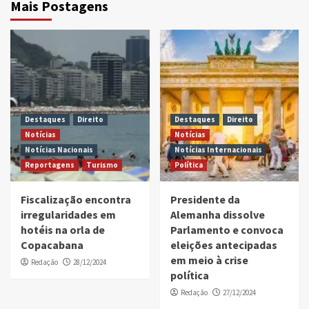
Mais Postagens
Destaques
Direito
Destaques
Direito
Notícias
Notícias
Notícias Nacionais
Notícias Internacionais
Reportagens
Turismo
Política
Fiscalização encontra
Presidente da
irregularidades em
Alemanha dissolve
hotéis na orla de
Parlamento e convoca
Copacabana
eleições antecipadas
em meio à crise
Redação
28/12/2024
política
Redação
27/12/2024