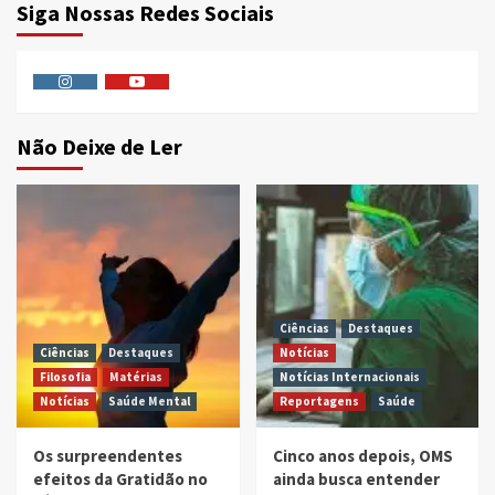
Siga Nossas Redes Sociais
Instagram
Youtube
Não Deixe de Ler
Ciências
Destaques
Ciências
Destaques
Notícias
Filosofia
Matérias
Notícias Internacionais
Notícias
Saúde Mental
Reportagens
Saúde
Os surpreendentes
Cinco anos depois, OMS
efeitos da Gratidão no
ainda busca entender