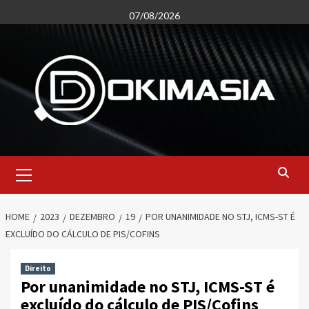
Skip
07/08/2026
to
content
Primary
Menu
HOME
2023
DEZEMBRO
19
POR UNANIMIDADE NO STJ, ICMS-ST É
EXCLUÍDO DO CÁLCULO DE PIS/COFINS
Direito
Por unanimidade no STJ, ICMS-ST é
excluído do cálculo de PIS/Cofins