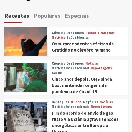
Recentes
Populares
Especiais
Ciências
Destaques
Filosofia
Matérias
Notícias
Saúde Mental
Os surpreendentes efeitos da
Gratidão no cérebro humano
Ciências
Destaques
Notícias
Notícias Internacionais
Reportagens
Saúde
Cinco anos depois, OMS ainda
busca entender origens da
pandemia de Covid-19
Destaques
Mundo
Negócios
Notícias
Notícias Internacionais
Reportagens
Fim do acordo de envio de gás
russo via Ucrânia agrava tensões
energéticas entre Europa e
Moscou