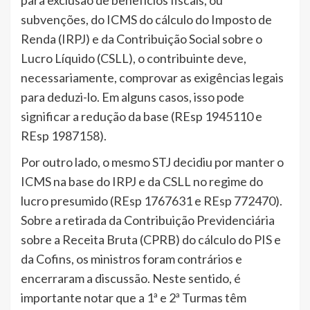
para exclusão de benefícios fiscais, ou
subvenções, do ICMS do cálculo do Imposto de
Renda (IRPJ) e da Contribuição Social sobre o
Lucro Líquido (CSLL), o contribuinte deve,
necessariamente, comprovar as exigências legais
para deduzi-lo. Em alguns casos, isso pode
significar a redução da base (REsp 1945110 e
REsp 1987158).
Por outro lado, o mesmo STJ decidiu por manter o
ICMS na base do IRPJ e da CSLL no regime do
lucro presumido (REsp 1767631 e REsp 772470).
Sobre a retirada da Contribuição Previdenciária
sobre a Receita Bruta (CPRB) do cálculo do PIS e
da Cofins, os ministros foram contrários e
encerraram a discussão. Neste sentido, é
importante notar que a 1ª e 2ª Turmas têm