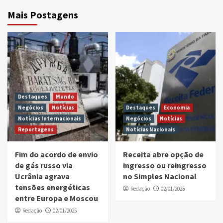
Mais Postagens
Destaques
Mundo
Negócios
Notícias
Destaques
Economia
Notícias Internacionais
Negócios
Notícias
Reportagens
Notícias Nacionais
Fim do acordo de envio
Receita abre opção de
de gás russo via
ingresso ou reingresso
Ucrânia agrava
no Simples Nacional
tensões energéticas
Redação
02/01/2025
entre Europa e Moscou
Redação
02/01/2025