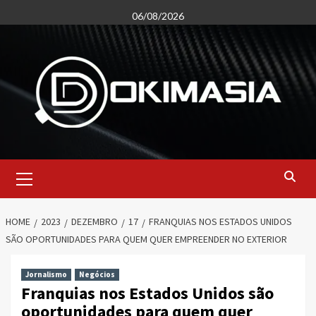
Skip
06/08/2026
to
content
Primary
Menu
HOME
2023
DEZEMBRO
17
FRANQUIAS NOS ESTADOS UNIDOS
SÃO OPORTUNIDADES PARA QUEM QUER EMPREENDER NO EXTERIOR
Jornalismo
Negócios
Franquias nos Estados Unidos são
oportunidades para quem quer