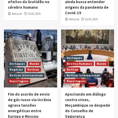
efeitos da Gratidão no
ainda busca entender
cérebro humano
origens da pandemia de
Covid-19
Redação
02/01/2025
Redação
02/01/2025
Destaques
Destaques
Mundo
Direitos Humanos
Mundo
Negócios
Notícias
Notícias
Notícias Internacionais
Notícias Internacionais
Reportagens
Reportagens
Fim do acordo de envio
Apostando em diálogo
de gás russo via Ucrânia
contra crises,
agrava tensões
Moçambique se despede
energéticas entre
do Conselho de
Europa e Moscou
Segurança