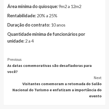
Área mínima do quiosque:
9m2 a 12m2
Rentabilidade:
20% a 25%
Duração do contrato:
10 anos
Quantidade mínima de funcionários por
unidade:
2 a 4
Continue
Previous
As datas comemorativas são desafiadoras para
Reading
você?
Next
Visitantes comemoram a retomada do Salão
Nacional do Turismo e enfatizam a importância do
evento