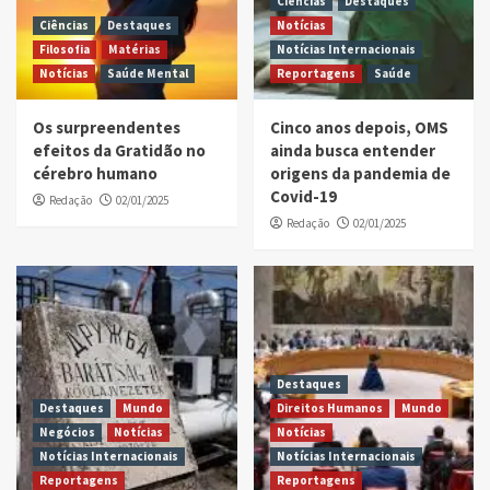
Ciências
Destaques
Ciências
Destaques
Notícias
Filosofia
Matérias
Notícias Internacionais
Notícias
Saúde Mental
Reportagens
Saúde
Os surpreendentes
Cinco anos depois, OMS
efeitos da Gratidão no
ainda busca entender
cérebro humano
origens da pandemia de
Covid-19
Redação
02/01/2025
Redação
02/01/2025
Destaques
Destaques
Mundo
Direitos Humanos
Mundo
Negócios
Notícias
Notícias
Notícias Internacionais
Notícias Internacionais
Reportagens
Reportagens