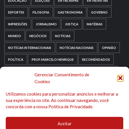
EDUCAÇÃO
ELEIÇÕES
ENTRE ASPAS
ENTREVISTAS
ESPORTES
FILOSOFIA
GASTRONOMIA
GOVERNO
IMPRESSÕES
JORNALISMO
JUSTIÇA
MATÉRIAS
MUNDO
NEGÓCIOS
NOTÍCIAS
NOTÍCIAS INTERNACIONAIS
NOTÍCIAS NACIONAIS
OPINIÃO
POLÍTICA
PROF. MARCELO HENRIQUE
RECOMENDADOS
RELIGIÃO
REPORTAGENS
RIO GRANDE DO SUL
SAÚDE
Gerenciar Consentimento de
Cookies
SAÚDE MENTAL
SEM CATEGORIA
SOCIOLOGIA
Utilizamos cookies para personalizar anúncios e melhorar a
TECNOLOGIA
TRIPADVISOR
TURISMO
sua experiência no site. Ao continuar navegando, você
concorda com a nossa Política de Privacidade.
Aceitar