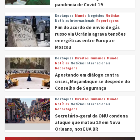
pandemia de Covid-19
Destaques
Mundo
Negócios
Notícias
Notícias Internacionais
Reportagens
Fim do acordo de envio de gás
russo via Ucrânia agrava tensões
energéticas entre Europa e
Moscou
Destaques
Direitos Humanos
Mundo
Notícias
Notícias Internacionais
Reportagens
Apostando em diálogo contra
crises, Moçambique se despede do
Conselho de Segurança
Destaques
Direitos Humanos
Mundo
Notícias
Notícias Internacionais
Reportagens
Secretário-geral da ONU condena
ataque que matou 15 em Nova
Orleans, nos EUA BR