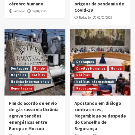
cérebro humano
origens da pandemia de
Covid-19
Redação
02/01/2025
Redação
02/01/2025
Destaques
Destaques
Mundo
Direitos Humanos
Mundo
Negócios
Notícias
Notícias
Notícias Internacionais
Notícias Internacionais
Reportagens
Reportagens
Fim do acordo de envio
Apostando em diálogo
de gás russo via Ucrânia
contra crises,
agrava tensões
Moçambique se despede
energéticas entre
do Conselho de
Europa e Moscou
Segurança