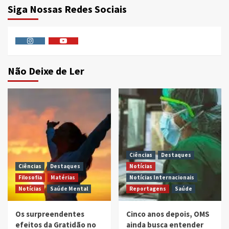
Siga Nossas Redes Sociais
Instagram
Youtube
Não Deixe de Ler
Ciências
Destaques
Ciências
Destaques
Notícias
Filosofia
Matérias
Notícias Internacionais
Notícias
Saúde Mental
Reportagens
Saúde
Os surpreendentes
Cinco anos depois, OMS
efeitos da Gratidão no
ainda busca entender