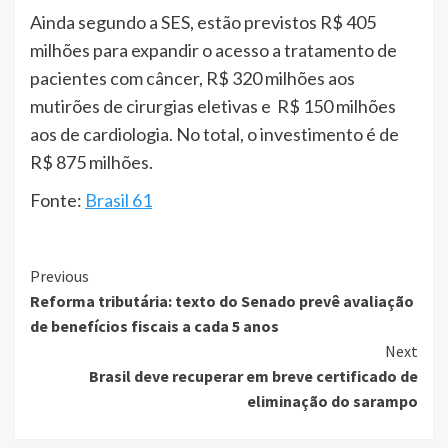
Ainda segundo a SES, estão previstos R$ 405
milhões para expandir o acesso a tratamento de
pacientes com câncer, R$ 320 milhões aos
mutirões de cirurgias eletivas e R$ 150 milhões
aos de cardiologia. No total, o investimento é de
R$ 875 milhões.
Fonte:
Brasil 61
Continue
Previous
Reforma tributária: texto do Senado prevê avaliação
Reading
de benefícios fiscais a cada 5 anos
Next
Brasil deve recuperar em breve certificado de
eliminação do sarampo