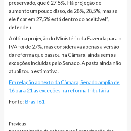
preservado, que é 27,5%. Há projeção de
aumento um pouco disso, de 28%, 28,5%, mas se
ele ficar em 27,5% está dentro do aceitável”,
defendeu.
A última projeção do Ministério da Fazenda para o
IVA foi de 27%, mas considerava apenas a versão
da reforma que passou na Câmara, ainda sem as
exceções incluídas pelo Senado. A pasta ainda não
atualizou a estimativa.
Em relação ao texto da Câmara, Senado amplia de
16 para 21 as exceções na reforma tributária
Fonte:
Brasil 61
Continue
Previous
Desestatização da Sabesp prevê antecipação das