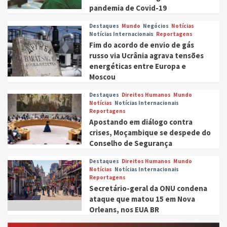
pandemia de Covid-19
Destaques
Mundo
Negócios
Notícias
Notícias Internacionais
Reportagens
Fim do acordo de envio de gás
russo via Ucrânia agrava tensões
energéticas entre Europa e
Moscou
Destaques
Direitos Humanos
Mundo
Notícias
Notícias Internacionais
Reportagens
Apostando em diálogo contra
crises, Moçambique se despede do
Conselho de Segurança
Destaques
Direitos Humanos
Mundo
Notícias
Notícias Internacionais
Reportagens
Secretário-geral da ONU condena
ataque que matou 15 em Nova
Orleans, nos EUA BR