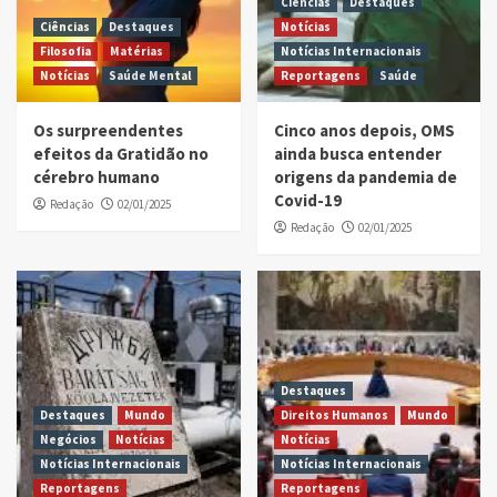
Ciências
Destaques
Ciências
Destaques
Notícias
Filosofia
Matérias
Notícias Internacionais
Notícias
Saúde Mental
Reportagens
Saúde
Os surpreendentes
Cinco anos depois, OMS
efeitos da Gratidão no
ainda busca entender
cérebro humano
origens da pandemia de
Covid-19
Redação
02/01/2025
Redação
02/01/2025
Destaques
Destaques
Mundo
Direitos Humanos
Mundo
Negócios
Notícias
Notícias
Notícias Internacionais
Notícias Internacionais
Reportagens
Reportagens