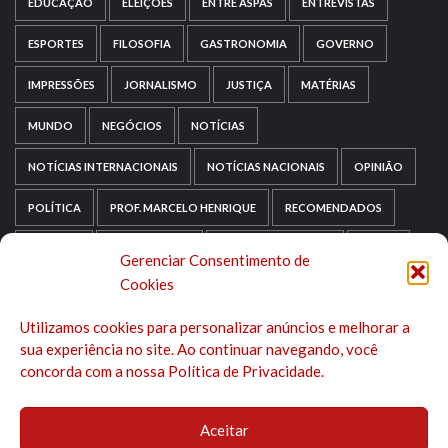
EDUCAÇÃO
ELEIÇÕES
ENTRE ASPAS
ENTREVISTAS
ESPORTES
FILOSOFIA
GASTRONOMIA
GOVERNO
IMPRESSÕES
JORNALISMO
JUSTIÇA
MATÉRIAS
MUNDO
NEGÓCIOS
NOTÍCIAS
NOTÍCIAS INTERNACIONAIS
NOTÍCIAS NACIONAIS
OPINIÃO
POLÍTICA
PROF. MARCELO HENRIQUE
RECOMENDADOS
RELIGIÃO
REPORTAGENS
RIO GRANDE DO SUL
SAÚDE
Gerenciar Consentimento de
Cookies
SAÚDE MENTAL
SEM CATEGORIA
SOCIOLOGIA
Utilizamos cookies para personalizar anúncios e melhorar a
TECNOLOGIA
TRIPADVISOR
TURISMO
sua experiência no site. Ao continuar navegando, você
concorda com a nossa Política de Privacidade.
Aceitar