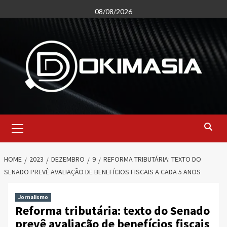
Skip
08/08/2026
to
content
Primary
Menu
HOME
2023
DEZEMBRO
9
REFORMA TRIBUTÁRIA: TEXTO DO
SENADO PREVÊ AVALIAÇÃO DE BENEFÍCIOS FISCAIS A CADA 5 ANOS
Jornalismo
Reforma tributária: texto do Senado
prevê avaliação de benefícios fiscais