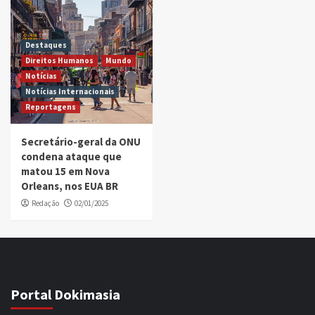
Destaques
Direitos Humanos
Mundo
Notícias
Notícias Internacionais
Reportagens
Secretário-geral da ONU
condena ataque que
matou 15 em Nova
Orleans, nos EUA BR
Redação
02/01/2025
Portal Dokimasia