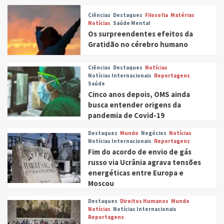
Ciências
Destaques
Filosofia
Matérias
Notícias
Saúde Mental
Os surpreendentes efeitos da
Gratidão no cérebro humano
Ciências
Destaques
Notícias
Notícias Internacionais
Reportagens
Saúde
Cinco anos depois, OMS ainda
busca entender origens da
pandemia de Covid-19
Destaques
Mundo
Negócios
Notícias
Notícias Internacionais
Reportagens
Fim do acordo de envio de gás
russo via Ucrânia agrava tensões
energéticas entre Europa e
Moscou
Destaques
Direitos Humanos
Mundo
Notícias
Notícias Internacionais
Reportagens