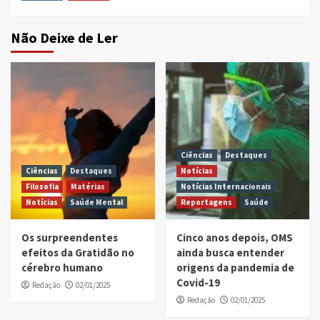
Instagram
Youtube
Não Deixe de Ler
Ciências
Destaques
Ciências
Destaques
Notícias
Filosofia
Matérias
Notícias Internacionais
Notícias
Saúde Mental
Reportagens
Saúde
Os surpreendentes
Cinco anos depois, OMS
efeitos da Gratidão no
ainda busca entender
cérebro humano
origens da pandemia de
Covid-19
Redação
02/01/2025
Redação
02/01/2025