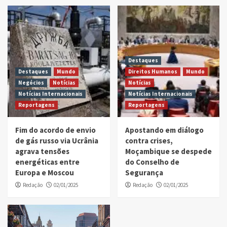
Destaques
Destaques
Mundo
Direitos Humanos
Mundo
Negócios
Notícias
Notícias
Notícias Internacionais
Notícias Internacionais
Reportagens
Reportagens
Fim do acordo de envio
Apostando em diálogo
de gás russo via Ucrânia
contra crises,
agrava tensões
Moçambique se despede
energéticas entre
do Conselho de
Europa e Moscou
Segurança
Redação
02/01/2025
Redação
02/01/2025