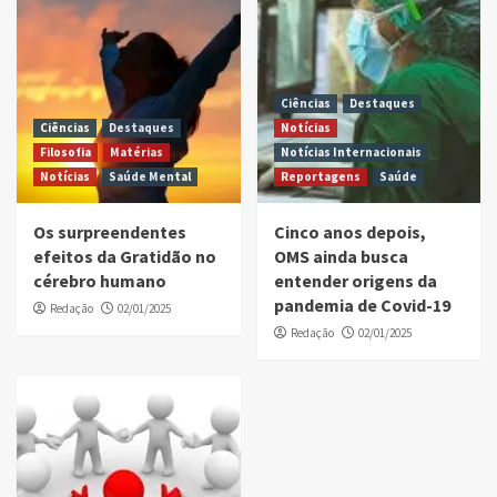
Ciências
Destaques
Ciências
Destaques
Notícias
Filosofia
Matérias
Notícias Internacionais
Notícias
Saúde Mental
Reportagens
Saúde
Os surpreendentes
Cinco anos depois,
efeitos da Gratidão no
OMS ainda busca
cérebro humano
entender origens da
pandemia de Covid-19
Redação
02/01/2025
Redação
02/01/2025