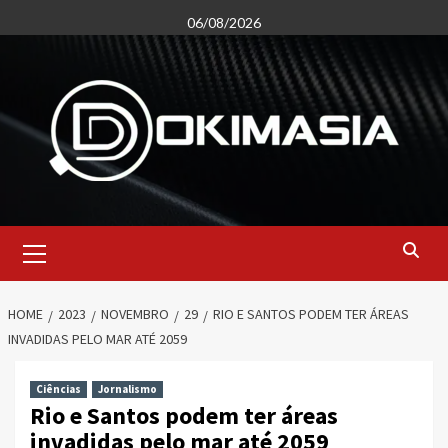
Skip
06/08/2026
to
content
Primary
Menu
HOME
2023
NOVEMBRO
29
RIO E SANTOS PODEM TER ÁREAS
INVADIDAS PELO MAR ATÉ 2059
Ciências
Jornalismo
Rio e Santos podem ter áreas
invadidas pelo mar até 2059