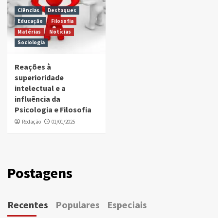
Ciências
Destaques
Educação
Filosofia
Matérias
Notícias
Sociologia
Reações à
superioridade
intelectual e a
influência da
Psicologia e Filosofia
Redação
01/01/2025
Postagens
Recentes
Populares
Especiais