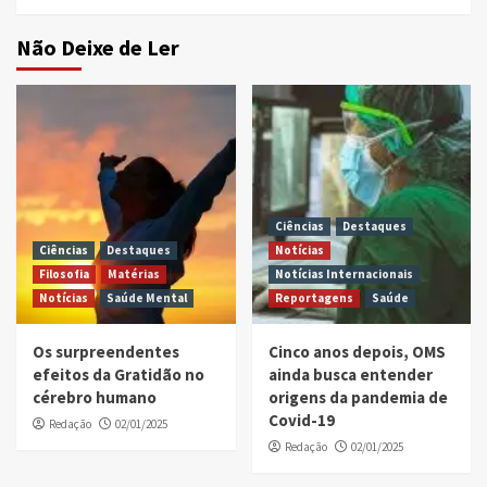
Não Deixe de Ler
Ciências
Destaques
Ciências
Destaques
Notícias
Filosofia
Matérias
Notícias Internacionais
Notícias
Saúde Mental
Reportagens
Saúde
Os surpreendentes
Cinco anos depois, OMS
efeitos da Gratidão no
ainda busca entender
cérebro humano
origens da pandemia de
Covid-19
Redação
02/01/2025
Redação
02/01/2025