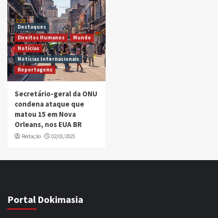
Destaques
Direitos Humanos
Mundo
Notícias
Notícias Internacionais
Reportagens
Secretário-geral da ONU
condena ataque que
matou 15 em Nova
Orleans, nos EUA BR
Redação
02/01/2025
Portal Dokimasia