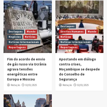
Destaques
Destaques
Mundo
Direitos Humanos
Mundo
Negócios
Notícias
Notícias
Notícias Internacionais
Notícias Internacionais
Reportagens
Reportagens
Fim do acordo de envio
Apostando em diálogo
de gás russo via Ucrânia
contra crises,
agrava tensões
Moçambique se despede
energéticas entre
do Conselho de
Europa e Moscou
Segurança
Redação
02/01/2025
Redação
02/01/2025