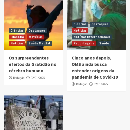
Ciências
Destaques
Ciências
Destaques
Notícias
Filosofia
Matérias
Notícias Internacionais
Notícias
Saúde Mental
Reportagens
Saúde
Os surpreendentes
Cinco anos depois,
efeitos da Gratidão no
OMS ainda busca
cérebro humano
entender origens da
pandemia de Covid-19
Redação
02/01/2025
Redação
02/01/2025