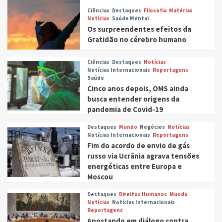
Ciências
Destaques
Filosofia
Matérias
Notícias
Saúde Mental
Os surpreendentes efeitos da
Gratidão no cérebro humano
Ciências
Destaques
Notícias
Notícias Internacionais
Reportagens
Saúde
Cinco anos depois, OMS ainda
busca entender origens da
pandemia de Covid-19
Destaques
Mundo
Negócios
Notícias
Notícias Internacionais
Reportagens
Fim do acordo de envio de gás
russo via Ucrânia agrava tensões
energéticas entre Europa e
Moscou
Destaques
Direitos Humanos
Mundo
Notícias
Notícias Internacionais
Reportagens
Apostando em diálogo contra