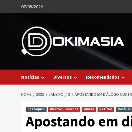
Skip
07/08/2026
to
content
Notícias
Diversos
Recomendados
HOME
2025
JANEIRO
2
APOSTANDO EM DIÁLOGO CONTR
Destaques
Direitos Humanos
Mundo
Notícias
Notícias
Apostando em di