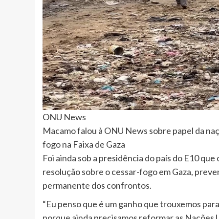
ONU News
Macamo falou à ONU News sobre papel da nação
fogo na Faixa de Gaza
Foi ainda sob a presidência do país do E10 qu
resolução sobre o cessar-fogo em Gaza, preven
permanente dos confrontos.
“Eu penso que é um ganho que trouxemos para o
porque ainda precisamos reformar as Nações U