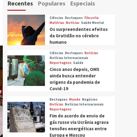
Recentes
Populares
Especiais
Ciências
Destaques
Filosofia
Matérias
Notícias
Saúde Mental
Os surpreendentes efeitos
da Gratidão no cérebro
humano
Ciências
Destaques
Notícias
Notícias Internacionais
Reportagens
Saúde
Cinco anos depois, OMS
ainda busca entender
origens da pandemia de
Covid-19
Destaques
Mundo
Negócios
Notícias
Notícias Internacionais
Reportagens
Fim do acordo de envio de
gás russo via Ucrânia agrava
tensões energéticas entre
Europa e Moscou