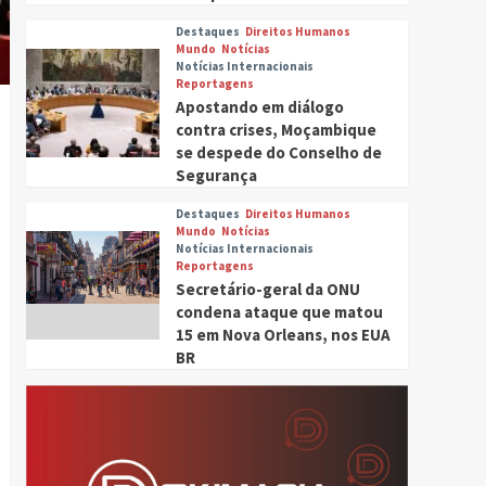
Destaques
Direitos Humanos
Mundo
Notícias
Notícias Internacionais
Reportagens
Apostando em diálogo
contra crises, Moçambique
se despede do Conselho de
Segurança
Destaques
Direitos Humanos
Mundo
Notícias
Notícias Internacionais
Reportagens
Secretário-geral da ONU
condena ataque que matou
15 em Nova Orleans, nos EUA
BR