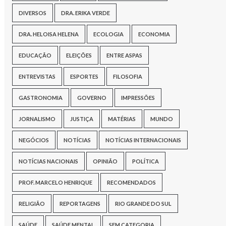
DIVERSOS
DRA. ERIKA VERDE
DRA. HELOISA HELENA
ECOLOGIA
ECONOMIA
EDUCAÇÃO
ELEIÇÕES
ENTRE ASPAS
ENTREVISTAS
ESPORTES
FILOSOFIA
GASTRONOMIA
GOVERNO
IMPRESSÕES
JORNALISMO
JUSTIÇA
MATÉRIAS
MUNDO
NEGÓCIOS
NOTÍCIAS
NOTÍCIAS INTERNACIONAIS
NOTÍCIAS NACIONAIS
OPINIÃO
POLÍTICA
PROF. MARCELO HENRIQUE
RECOMENDADOS
RELIGIÃO
REPORTAGENS
RIO GRANDE DO SUL
SAÚDE
SAÚDE MENTAL
SEM CATEGORIA