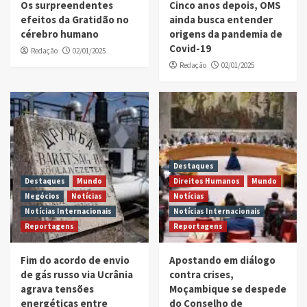
Os surpreendentes
Cinco anos depois, OMS
efeitos da Gratidão no
ainda busca entender
cérebro humano
origens da pandemia de
Covid-19
Redação
02/01/2025
Redação
02/01/2025
Destaques
Destaques
Mundo
Direitos Humanos
Mundo
Negócios
Notícias
Notícias
Notícias Internacionais
Notícias Internacionais
Reportagens
Reportagens
Fim do acordo de envio
Apostando em diálogo
de gás russo via Ucrânia
contra crises,
agrava tensões
Moçambique se despede
energéticas entre
do Conselho de