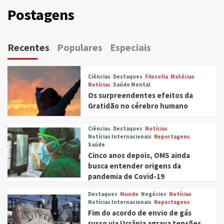
Postagens
Recentes
Populares
Especiais
Ciências
Destaques
Filosofia
Matérias
Notícias
Saúde Mental
Os surpreendentes efeitos da
Gratidão no cérebro humano
Ciências
Destaques
Notícias
Notícias Internacionais
Reportagens
Saúde
Cinco anos depois, OMS ainda
busca entender origens da
pandemia de Covid-19
Destaques
Mundo
Negócios
Notícias
Notícias Internacionais
Reportagens
Fim do acordo de envio de gás
russo via Ucrânia agrava tensões