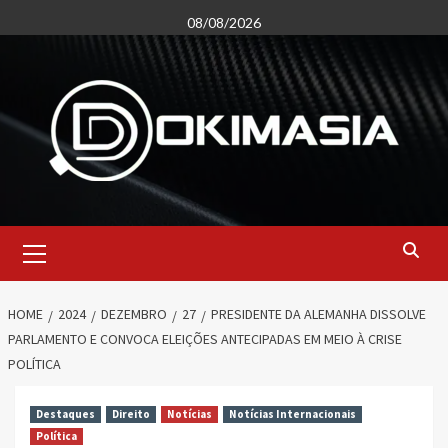
Skip
08/08/2026
to
content
Primary
Menu
HOME
2024
DEZEMBRO
27
PRESIDENTE DA ALEMANHA DISSOLVE
PARLAMENTO E CONVOCA ELEIÇÕES ANTECIPADAS EM MEIO À CRISE
POLÍTICA
Destaques
Direito
Notícias
Notícias Internacionais
Política