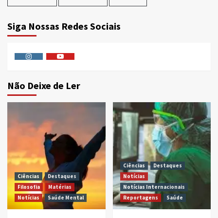
Siga Nossas Redes Sociais
Instagram
Youtube
Não Deixe de Ler
Ciências
Destaques
Ciências
Destaques
Notícias
Filosofia
Matérias
Notícias Internacionais
Notícias
Saúde Mental
Reportagens
Saúde