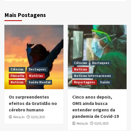
Mais Postagens
Ciências
Destaques
Ciências
Destaques
Notícias
Filosofia
Matérias
Notícias Internacionais
Notícias
Saúde Mental
Reportagens
Saúde
Os surpreendentes
Cinco anos depois,
efeitos da Gratidão no
OMS ainda busca
cérebro humano
entender origens da
pandemia de Covid-19
Redação
02/01/2025
Redação
02/01/2025