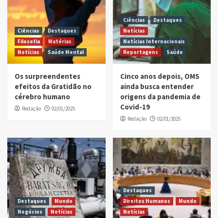
Ciências
Destaques
Ciências
Destaques
Notícias
Filosofia
Matérias
Notícias Internacionais
Notícias
Saúde Mental
Reportagens
Saúde
Os surpreendentes
Cinco anos depois, OMS
efeitos da Gratidão no
ainda busca entender
cérebro humano
origens da pandemia de
Covid-19
Redação
02/01/2025
Redação
02/01/2025
Destaques
Destaques
Mundo
Direitos Humanos
Mundo
Negócios
Notícias
Notícias