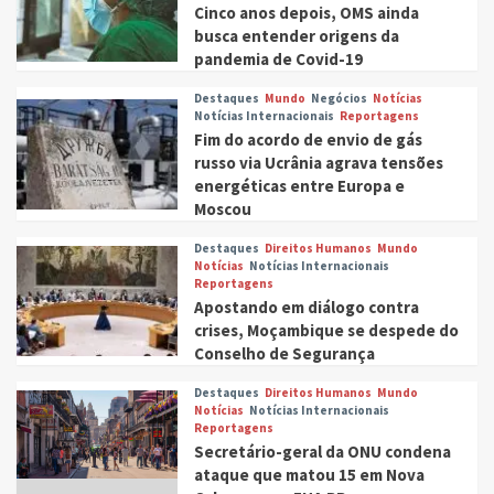
Cinco anos depois, OMS ainda
busca entender origens da
pandemia de Covid-19
Destaques
Mundo
Negócios
Notícias
Notícias Internacionais
Reportagens
Fim do acordo de envio de gás
russo via Ucrânia agrava tensões
energéticas entre Europa e
Moscou
Destaques
Direitos Humanos
Mundo
Notícias
Notícias Internacionais
Reportagens
Apostando em diálogo contra
crises, Moçambique se despede do
Conselho de Segurança
Destaques
Direitos Humanos
Mundo
Notícias
Notícias Internacionais
Reportagens
Secretário-geral da ONU condena
ataque que matou 15 em Nova