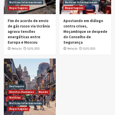
Notícias Internacionais
Notícias Internacionais
Reportagens
Reportagens
Fim do acordo de envio
Apostando em diálogo
de gás russo via Ucrânia
contra crises,
agrava tensões
Moçambique se despede
energéticas entre
do Conselho de
Europa e Moscou
Segurança
Redação
02/01/2025
Redação
02/01/2025
Destaques
Direitos Humanos
Mundo
Notícias
Notícias Internacionais
Reportagens