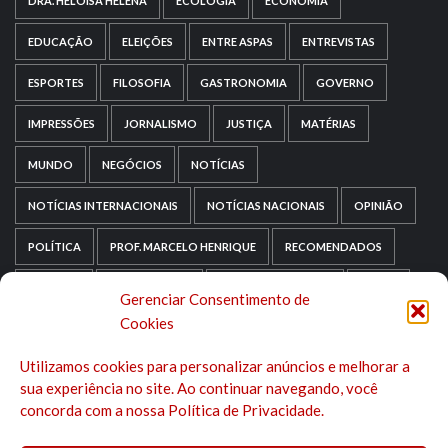
DRA. HELOISA HELENA
ECOLOGIA
ECONOMIA
EDUCAÇÃO
ELEIÇÕES
ENTRE ASPAS
ENTREVISTAS
ESPORTES
FILOSOFIA
GASTRONOMIA
GOVERNO
IMPRESSÕES
JORNALISMO
JUSTIÇA
MATÉRIAS
MUNDO
NEGÓCIOS
NOTÍCIAS
NOTÍCIAS INTERNACIONAIS
NOTÍCIAS NACIONAIS
OPINIÃO
POLÍTICA
PROF. MARCELO HENRIQUE
RECOMENDADOS
RELIGIÃO
REPORTAGENS
RIO GRANDE DO SUL
SAÚDE
Gerenciar Consentimento de
Cookies
SAÚDE MENTAL
SEM CATEGORIA
SOCIOLOGIA
Utilizamos cookies para personalizar anúncios e melhorar a
TECNOLOGIA
TRIPADVISOR
TURISMO
sua experiência no site. Ao continuar navegando, você
concorda com a nossa Política de Privacidade.