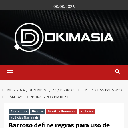
Skip
08/08/2026
to
content
Primary
Menu
HOME
2024
DEZEMBRO
27
BARROSO DEFINE REGRAS PARA USO
DE CÂMERAS CORPORAIS POR PM DE SP
Destaques
Direito
Direitos Humanos
Notícias
Notícias Nacionais
Barroso define regras para uso de