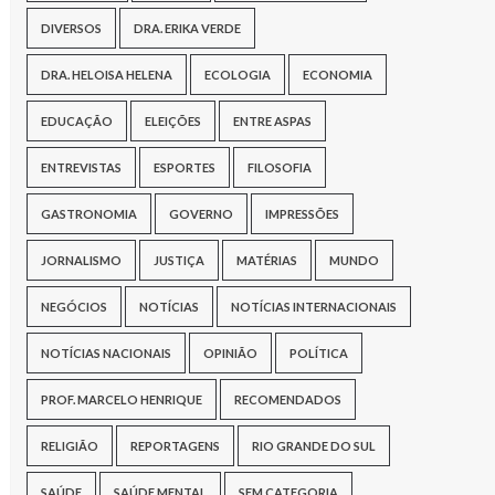
DIVERSOS
DRA. ERIKA VERDE
DRA. HELOISA HELENA
ECOLOGIA
ECONOMIA
EDUCAÇÃO
ELEIÇÕES
ENTRE ASPAS
ENTREVISTAS
ESPORTES
FILOSOFIA
GASTRONOMIA
GOVERNO
IMPRESSÕES
JORNALISMO
JUSTIÇA
MATÉRIAS
MUNDO
NEGÓCIOS
NOTÍCIAS
NOTÍCIAS INTERNACIONAIS
NOTÍCIAS NACIONAIS
OPINIÃO
POLÍTICA
PROF. MARCELO HENRIQUE
RECOMENDADOS
RELIGIÃO
REPORTAGENS
RIO GRANDE DO SUL
SAÚDE
SAÚDE MENTAL
SEM CATEGORIA