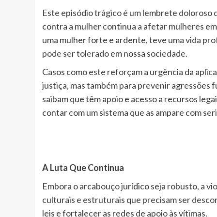
Este episódio trágico é um lembrete doloroso d
contra a mulher continua a afetar mulheres em
uma mulher forte e ardente, teve uma vida pro
pode ser tolerado em nossa sociedade.
Casos como este reforçam a urgência da aplicaç
justiça, mas também para prevenir agressões fu
saibam que têm apoio e acesso a recursos legai
contar com um sistema que as ampare com se
A Luta Que Continua
Embora o arcabouço jurídico seja robusto, a v
culturais e estruturais que precisam ser desc
leis e fortalecer as redes de apoio às vítimas.