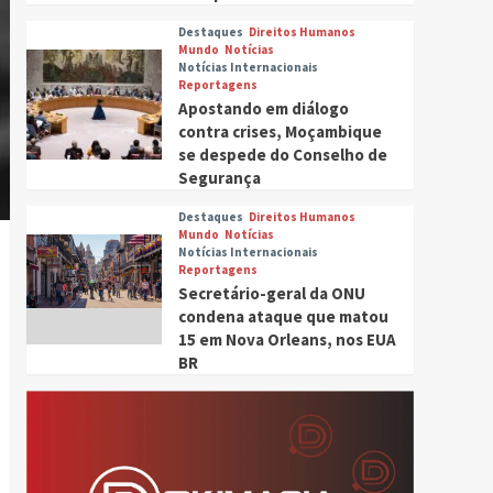
Destaques
Direitos Humanos
Mundo
Notícias
Notícias Internacionais
Reportagens
Apostando em diálogo
contra crises, Moçambique
se despede do Conselho de
Segurança
Destaques
Direitos Humanos
Mundo
Notícias
Notícias Internacionais
Reportagens
Secretário-geral da ONU
condena ataque que matou
15 em Nova Orleans, nos EUA
BR