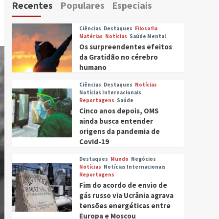
Recentes
Populares
Especiais
Ciências
Destaques
Filosofia
Matérias
Notícias
Saúde Mental
Os surpreendentes efeitos
da Gratidão no cérebro
humano
Ciências
Destaques
Notícias
Notícias Internacionais
Reportagens
Saúde
Cinco anos depois, OMS
ainda busca entender
origens da pandemia de
Covid-19
Destaques
Mundo
Negócios
Notícias
Notícias Internacionais
Reportagens
Fim do acordo de envio de
gás russo via Ucrânia agrava
tensões energéticas entre
Europa e Moscou