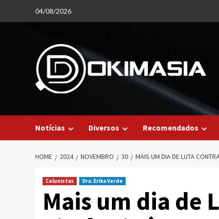
Skip
04/08/2026
to
content
Notícias
Diversos
Recomendados
HOME
2024
NOVEMBRO
30
MAIS UM DIA DE LUTA CONTRA
Colunistas
Dra. Erika Verde
Mais um dia de 