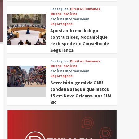
Destaques
Direitos Humanos
Mundo
Notícias
Notícias Internacionais
Reportagens
Apostando em diálogo
contra crises, Moçambique
se despede do Conselho de
Segurança
Destaques
Direitos Humanos
Mundo
Notícias
Notícias Internacionais
Reportagens
Secretário-geral da ONU
condena ataque que matou
15 em Nova Orleans, nos EUA
BR