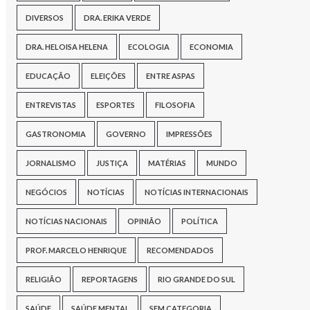
DIVERSOS
DRA. ERIKA VERDE
DRA. HELOISA HELENA
ECOLOGIA
ECONOMIA
EDUCAÇÃO
ELEIÇÕES
ENTRE ASPAS
ENTREVISTAS
ESPORTES
FILOSOFIA
GASTRONOMIA
GOVERNO
IMPRESSÕES
JORNALISMO
JUSTIÇA
MATÉRIAS
MUNDO
NEGÓCIOS
NOTÍCIAS
NOTÍCIAS INTERNACIONAIS
NOTÍCIAS NACIONAIS
OPINIÃO
POLÍTICA
PROF. MARCELO HENRIQUE
RECOMENDADOS
RELIGIÃO
REPORTAGENS
RIO GRANDE DO SUL
SAÚDE
SAÚDE MENTAL
SEM CATEGORIA