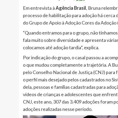
Em entrevista à
Agência Brasil
, Bruna relembr
processo de habilitação para adoção há cerca 
do
Grupo de Apoio à Adoção Cores da Adoção
“Quando entramos para o grupo, não tínhamos 
fala muito sobre diversidade e apresenta vária
colocamos até adoção tardia”, explica.
Por indicação do grupo, o casal passou a acomp
o que mudou completamente a trajetória. A B
pelo Conselho Nacional de Justiça (CNJ) para f
o perfil mais desejado pelos cadastrados no S
dela, pessoas e famílias cadastradas para adoç
vídeos de crianças e adolescentes que enfren
CNJ, este ano, 307 das 3.409 adoções foram po
adoções realizadas nesse período.