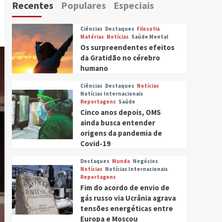
Recentes
Populares
Especiais
Ciências
Destaques
Filosofia
Matérias
Notícias
Saúde Mental
Os surpreendentes efeitos
da Gratidão no cérebro
humano
Ciências
Destaques
Notícias
Notícias Internacionais
Reportagens
Saúde
Cinco anos depois, OMS
ainda busca entender
origens da pandemia de
Covid-19
Destaques
Mundo
Negócios
Notícias
Notícias Internacionais
Reportagens
Fim do acordo de envio de
gás russo via Ucrânia agrava
tensões energéticas entre
Europa e Moscou