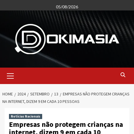
Skip
05/08/2026
to
content
Primary
Menu
HOME
2024
SETEMBRO
13
EMPRESAS NÃO PROTEGEM CRIANÇAS
NA INTERNET, DIZEM 9 EM CADA 10 PESSOAS
Notícias Nacionais
Empresas não protegem crianças na
internet, dizem 9 em cada 10