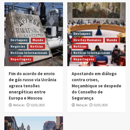
Destaques
Destaques
Mundo
Direitos Humanos
Mundo
Negócios
Notícias
Notícias
Notícias Internacionais
Notícias Internacionais
Reportagens
Reportagens
Fim do acordo de envio
Apostando em diálogo
de gás russo via Ucrânia
contra crises,
agrava tensões
Moçambique se despede
energéticas entre
do Conselho de
Europa e Moscou
Segurança
Redação
02/01/2025
Redação
02/01/2025