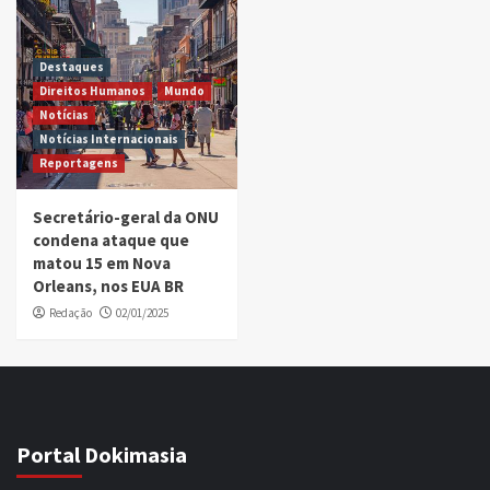
Destaques
Direitos Humanos
Mundo
Notícias
Notícias Internacionais
Reportagens
Secretário-geral da ONU
condena ataque que
matou 15 em Nova
Orleans, nos EUA BR
Redação
02/01/2025
Portal Dokimasia