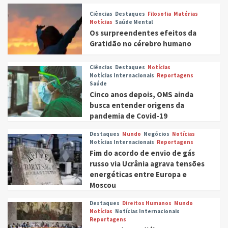
Ciências
Destaques
Filosofia
Matérias
Notícias
Saúde Mental
Os surpreendentes efeitos da
Gratidão no cérebro humano
Ciências
Destaques
Notícias
Notícias Internacionais
Reportagens
Saúde
Cinco anos depois, OMS ainda
busca entender origens da
pandemia de Covid-19
Destaques
Mundo
Negócios
Notícias
Notícias Internacionais
Reportagens
Fim do acordo de envio de gás
russo via Ucrânia agrava tensões
energéticas entre Europa e
Moscou
Destaques
Direitos Humanos
Mundo
Notícias
Notícias Internacionais
Reportagens