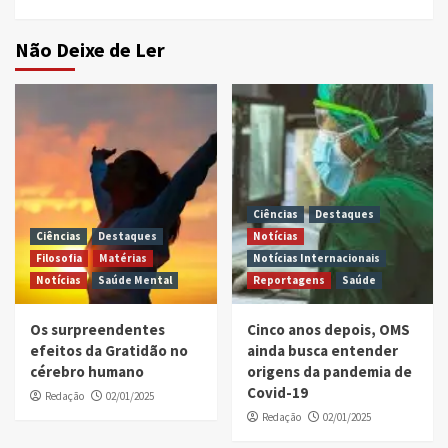
Instagram
Youtube
Não Deixe de Ler
Ciências
Destaques
Ciências
Destaques
Notícias
Filosofia
Matérias
Notícias Internacionais
Notícias
Saúde Mental
Reportagens
Saúde
Os surpreendentes
Cinco anos depois, OMS
efeitos da Gratidão no
ainda busca entender
cérebro humano
origens da pandemia de
Covid-19
Redação
02/01/2025
Redação
02/01/2025