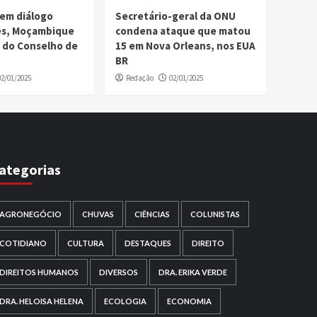
em diálogo
Secretário-geral da ONU
ses, Moçambique
condena ataque que matou
 do Conselho de
15 em Nova Orleans, nos EUA
BR
02/01/2025
Redação
02/01/2025
ategorias
AGRONEGÓCIO
CHUVAS
CIÊNCIAS
COLUNISTAS
COTIDIANO
CULTURA
DESTAQUES
DIREITO
DIREITOS HUMANOS
DIVERSOS
DRA. ERIKA VERDE
DRA. HELOISA HELENA
ECOLOGIA
ECONOMIA