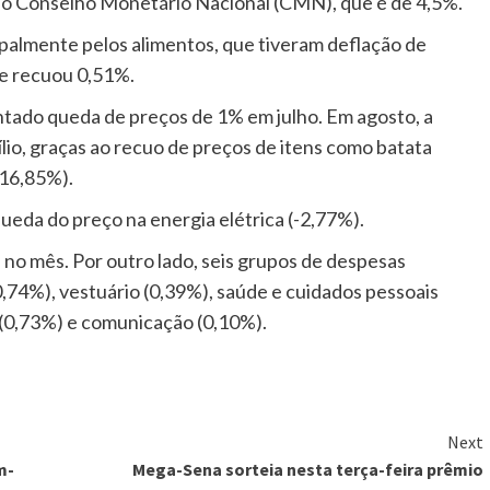
elo Conselho Monetário Nacional (CMN), que é de 4,5%.
palmente pelos alimentos, que tiveram deflação de
ue recuou 0,51%.
ntado queda de preços de 1% em julho. Em agosto, a
lio, graças ao recuo de preços de itens como batata
-16,85%).
queda do preço na energia elétrica (-2,77%).
 no mês. Por outro lado, seis grupos de despesas
0,74%), vestuário (0,39%), saúde e cuidados pessoais
 (0,73%) e comunicação (0,10%).
Next
m-
Mega-Sena sorteia nesta terça-feira prêmio