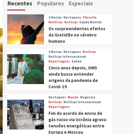
Recentes
Populares
Especiais
Ciências
Destaques
Filosofia
Matérias
Notícias
Saúde Mental
Os surpreendentes efeitos
da Gratidão no cérebro
humano
Ciências
Destaques
Notícias
Notícias Internacionais
Reportagens
Saúde
Cinco anos depois, OMS
ainda busca entender
origens da pandemia de
Covid-19
Destaques
Mundo
Negócios
Notícias
Notícias Internacionais
Reportagens
Fim do acordo de envio de
gás russo via Ucrânia agrava
tensões energéticas entre
Europa e Moscou