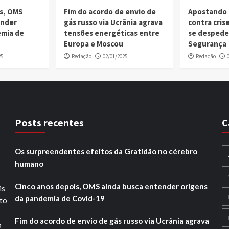
is, OMS
Fim do acordo de envio de
Apostando 
ender
gás russo via Ucrânia agrava
contra cri
emia de
tensões energéticas entre
se despede
Europa e Moscou
Segurança
25
Redação
02/01/2025
Redação
Posts recentes
C
Os surpreendentes efeitos da Gratidão no cérebro
humano
Cinco anos depois, OMS ainda busca entender origens
is
da pandemia de Covid-19
ito
Fim do acordo de envio de gás russo via Ucrânia agrava
o