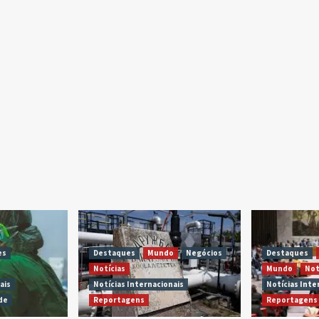
es
Destaques
Mundo
Negócios
Destaques
Notícias
Mundo
Not
ais
Notícias Internacionais
Notícias Inte
de
Reportagens
Reportagens