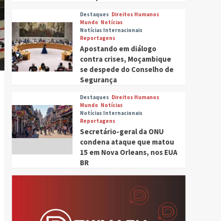
Destaques
Direitos Humanos
Mundo
Notícias
Notícias Internacionais
Reportagens
Apostando em diálogo
contra crises, Moçambique
se despede do Conselho de
Segurança
Destaques
Direitos Humanos
Mundo
Notícias
Notícias Internacionais
Reportagens
Secretário-geral da ONU
condena ataque que matou
15 em Nova Orleans, nos EUA
BR