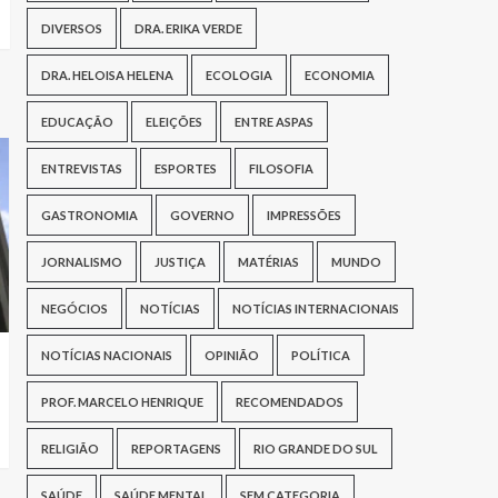
DIVERSOS
DRA. ERIKA VERDE
DRA. HELOISA HELENA
ECOLOGIA
ECONOMIA
EDUCAÇÃO
ELEIÇÕES
ENTRE ASPAS
ENTREVISTAS
ESPORTES
FILOSOFIA
GASTRONOMIA
GOVERNO
IMPRESSÕES
JORNALISMO
JUSTIÇA
MATÉRIAS
MUNDO
NEGÓCIOS
NOTÍCIAS
NOTÍCIAS INTERNACIONAIS
NOTÍCIAS NACIONAIS
OPINIÃO
POLÍTICA
PROF. MARCELO HENRIQUE
RECOMENDADOS
RELIGIÃO
REPORTAGENS
RIO GRANDE DO SUL
SAÚDE
SAÚDE MENTAL
SEM CATEGORIA