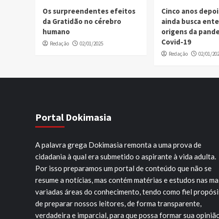
Os surpreendentes efeitos
Cinco anos depo
da Gratidão no cérebro
ainda busca ent
humano
origens da pand
Covid-19
Redação
02/01/2025
Redação
02/01/20
Portal Dokimasia
A palavra grega Dokimasia remonta a uma prova de
cidadania à qual era submetido o aspirante à vida adulta.
Por isso preparamos um portal de conteúdo que não se
resume a notícias, mas contém matérias e estudos nas ma
variadas áreas do conhecimento, tendo como fiel propós
de preparar nossos leitores, de forma transparente,
verdadeira e imparcial, para que possa formar sua opiniã