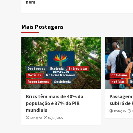
nem
Mais Postagens
Destaques
Ecologia
Entrevistas
Notícias
Notícias Nacionais
Cotidiano
Reportagens
Sociologia
Notícias
N
Brics têm mais de 40% da
Passagem 
população e 37% do PIB
subirá de 
mundiais
Redação
Redação
02/01/2025