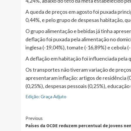
4,24%, abaixo do teto da meta estabelecido p
A queda de preços em agosto foi puxada princi
0,44%, e pelo grupo de despesas habitação, q
O grupo alimentação e bebidas já tinha aprese
deflação foi puxada pela alimentação no domicí
inglesa (-19,04%), tomate (-16,89%) e cebola (
A deflação em habitação foi influenciada pela 
Os transportes não tiveram variação de preços
apresentaram inflação: artigos de residência (
(0,25%), despesas pessoais (0,25%), educação
Edição: Graça Adjuto
Continue
Previous
Países da OCDE reduzem percentual de jovens ne
Reading