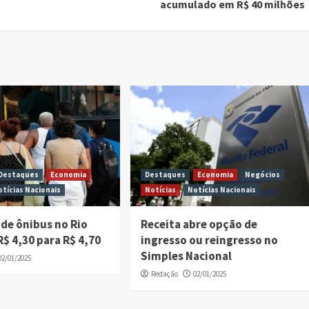
acumulado em R$ 40 milhões
Destaques
Economia
Destaques
Economia
Negócios
otícias Nacionais
Notícias
Notícias Nacionais
de ônibus no Rio
Receita abre opção de
R$ 4,30 para R$ 4,70
ingresso ou reingresso no
Simples Nacional
02/01/2025
Redação
02/01/2025