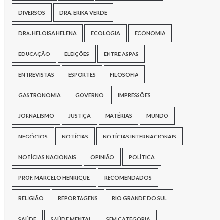
DIVERSOS
DRA. ERIKA VERDE
DRA. HELOISA HELENA
ECOLOGIA
ECONOMIA
EDUCAÇÃO
ELEIÇÕES
ENTRE ASPAS
ENTREVISTAS
ESPORTES
FILOSOFIA
GASTRONOMIA
GOVERNO
IMPRESSÕES
JORNALISMO
JUSTIÇA
MATÉRIAS
MUNDO
NEGÓCIOS
NOTÍCIAS
NOTÍCIAS INTERNACIONAIS
NOTÍCIAS NACIONAIS
OPINIÃO
POLÍTICA
PROF. MARCELO HENRIQUE
RECOMENDADOS
RELIGIÃO
REPORTAGENS
RIO GRANDE DO SUL
SAÚDE
SAÚDE MENTAL
SEM CATEGORIA