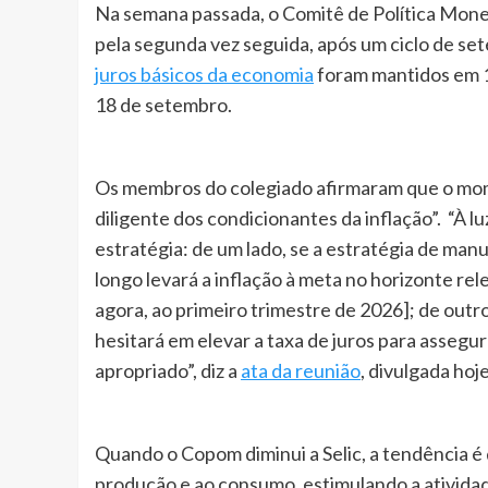
Na semana passada, o Comitê de Política Mone
pela segunda vez seguida, após um ciclo de set
juros básicos da economia
foram mantidos em 1
18 de setembro.
Os membros do colegiado afirmaram que o mo
diligente dos condicionantes da inflação”. “À 
estratégia: de um lado, se a estratégia de ma
longo levará a inflação à meta no horizonte re
agora, ao primeiro trimestre de 2026]; de out
hesitará em elevar a taxa de juros para assegur
apropriado”, diz a
ata da reunião
, divulgada hoje
Quando o Copom diminui a Selic, a tendência é 
produção e ao consumo, estimulando a atividad