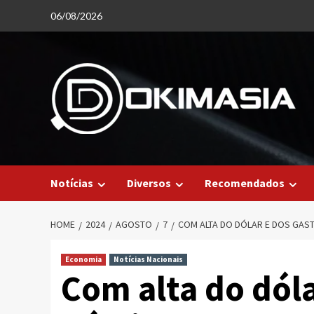
Skip
06/08/2026
to
content
Notícias
Diversos
Recomendados
HOME
2024
AGOSTO
7
COM ALTA DO DÓLAR E DOS GAST
Economia
Notícias Nacionais
Com alta do dóla