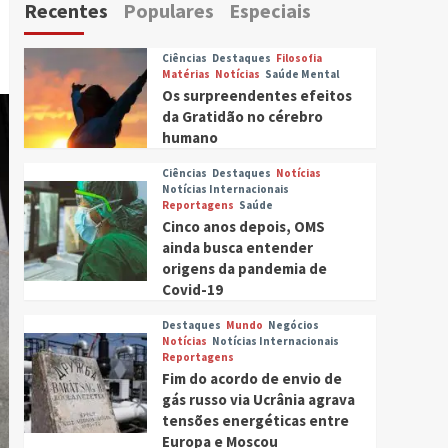
Recentes
Populares
Especiais
Ciências
Destaques
Filosofia
Matérias
Notícias
Saúde Mental
Os surpreendentes efeitos
da Gratidão no cérebro
humano
Ciências
Destaques
Notícias
Notícias Internacionais
Reportagens
Saúde
Cinco anos depois, OMS
ainda busca entender
origens da pandemia de
Covid-19
Destaques
Mundo
Negócios
Notícias
Notícias Internacionais
Reportagens
Fim do acordo de envio de
gás russo via Ucrânia agrava
tensões energéticas entre
Europa e Moscou