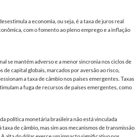
sestimula a economia, ou seja, é a taxa de juros real
econômica, com o fomento ao pleno emprego e a inflação
nal se mantém adverso e a menor sincronia nos ciclos de
 de capital globais, marcados por aversão ao risco,
ressionam a taxa de câmbio nos países emergentes. Taxas
stimulam a fuga de recursos de países emergentes, como
 política monetária brasileira não está vinculada
à taxa de câmbio, mas sim aos mecanismos de transmissão
 A alta do dólar exerce um impacto significativo nos