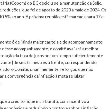
tária (Copom) do BC decidiu pela manutenção da Selic,
e reduções, que foi de agosto de 2023 a maio de 2024. Os
0,5% ao ano. A próxima reunião está marcada para 17 e
mento é de “ainda maior cautela e de acompanhamento
luz desse acompanhamento, o comitê avaliará a melhor
nutenção da taxa de juros por um tempo suficientemente
levante [de seis trimestres à frente, correspondendo,
ro lado, o Comitê, unanimemente, reforçou que não
ar a convergência da inflação à meta se julgar
.
que o crédito fique mais barato, com incentivo à
e econômica e reduzindo o controle sobre a inflação.