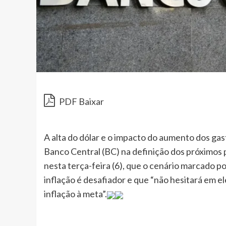
PDF Baixar
A alta do dólar e o impacto do aumento dos ga
Banco Central (BC) na definição dos próximos p
nesta terça-feira (6), que o cenário marcado po
inflação é desafiador e que “não hesitará em e
inflação à meta”.