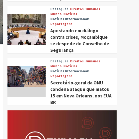
Destaques
Direitos Humanos
Mundo
Notícias
Notícias Internacionais
Reportagens
Apostando em diálogo
contra crises, Moçambique
se despede do Conselho de
Segurança
Destaques
Direitos Humanos
Mundo
Notícias
Notícias Internacionais
Reportagens
Secretário-geral da ONU
condena ataque que matou
15 em Nova Orleans, nos EUA
BR