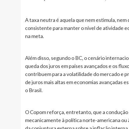
A taxa neutra é aquela que nem estimula, nem de
consistente para manter o nível de atividade 
na meta.
Além disso, segundo o BC, o cenário internacio
queda dos juros em países avançados e os fluxos
contribuem para a volatilidade do mercado e p
de juros mais altas em economias avançadas e
o Brasil.
O Copom reforça, entretanto, que a condução da
mecanicamente à política norte-americana ou 
da conjuntura externa sobre a inflação interna.