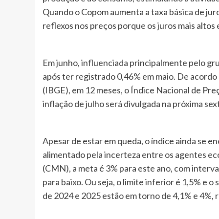
Quando o Copom aumenta a taxa básica de juros
reflexos nos preços porque os juros mais alto
Em junho, influenciada principalmente pelo gr
após ter registrado 0,46% em maio. De acordo c
(IBGE), em 12 meses, o Índice Nacional de Pr
inflação de julho será divulgada na próxima sext
Apesar de estar em queda, o índice ainda se e
alimentado pela incerteza entre os agentes e
(CMN), a meta é 3% para este ano, com interval
para baixo. Ou seja, o limite inferior é 1,5% e 
de 2024 e 2025 estão em torno de 4,1% e 4%, 