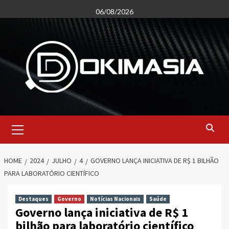
Skip
06/08/2026
to
content
Primary
Menu
HOME
2024
JULHO
4
GOVERNO LANÇA INICIATIVA DE R$ 1 BILHÃO
PARA LABORATÓRIO CIENTÍFICO
Destaques
Governo
Notícias Nacionais
Saúde
Governo lança iniciativa de R$ 1
bilhão para laboratório científico