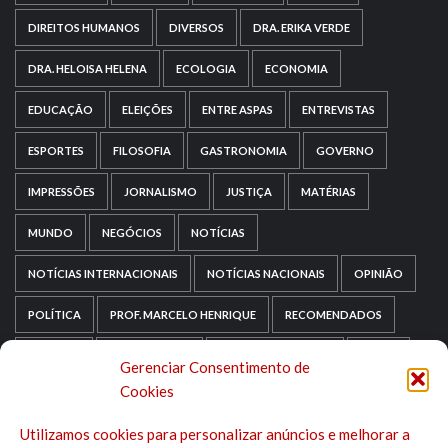
DIREITOS HUMANOS
DIVERSOS
DRA. ERIKA VERDE
DRA. HELOISA HELENA
ECOLOGIA
ECONOMIA
EDUCAÇÃO
ELEIÇÕES
ENTRE ASPAS
ENTREVISTAS
ESPORTES
FILOSOFIA
GASTRONOMIA
GOVERNO
IMPRESSÕES
JORNALISMO
JUSTIÇA
MATÉRIAS
MUNDO
NEGÓCIOS
NOTÍCIAS
NOTÍCIAS INTERNACIONAIS
NOTÍCIAS NACIONAIS
OPINIÃO
POLÍTICA
PROF. MARCELO HENRIQUE
RECOMENDADOS
RELIGIÃO
REPORTAGENS
RIO GRANDE DO SUL
SAÚDE
Gerenciar Consentimento de
Cookies
SAÚDE MENTAL
SEM CATEGORIA
SOCIOLOGIA
Utilizamos cookies para personalizar anúncios e melhorar a
TECNOLOGIA
TRIPADVISOR
TURISMO