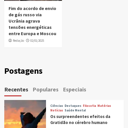
Fim do acordo de envio
de gás russo via
Ucrânia agrava
tensões energéticas
entre Europa e Moscou
Redação
02/01/2025
Postagens
Recentes
Populares
Especiais
Ciências
Destaques
Filosofia
Matérias
Notícias
Saúde Mental
Os surpreendentes efeitos da
Gratidão no cérebro humano