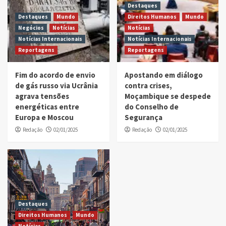
Destaques
Destaques
Mundo
Direitos Humanos
Mundo
Negócios
Notícias
Notícias
Notícias Internacionais
Notícias Internacionais
Reportagens
Reportagens
Fim do acordo de envio
Apostando em diálogo
de gás russo via Ucrânia
contra crises,
agrava tensões
Moçambique se despede
energéticas entre
do Conselho de
Europa e Moscou
Segurança
Redação
02/01/2025
Redação
02/01/2025
Destaques
Direitos Humanos
Mundo