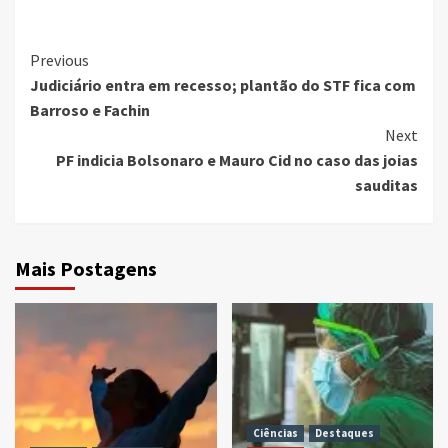
Continue
Previous
Judiciário entra em recesso; plantão do STF fica com
Reading
Barroso e Fachin
Next
PF indicia Bolsonaro e Mauro Cid no caso das joias
sauditas
Mais Postagens
Ciências
Destaques