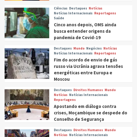
Ciências
Destaques
Notícias
Notícias Internacionais
Reportagens
Saúde
Cinco anos depois, OMS ainda
busca entender origens da
pandemia de Covid-19
Destaques
Mundo
Negócios
Notícias
Notícias Internacionais
Reportagens
Fim do acordo de envio de gás
russo via Ucrânia agrava tensões
energéticas entre Europa e
Moscou
Destaques
Direitos Humanos
Mundo
Notícias
Notícias Internacionais
Reportagens
Apostando em diálogo contra
crises, Moçambique se despede do
Conselho de Segurança
Destaques
Direitos Humanos
Mundo
Notícias
Notícias Internacionais