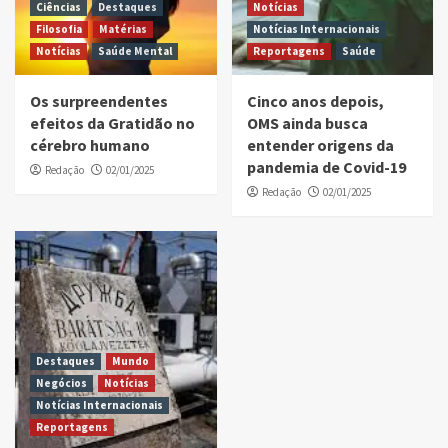
Ciências
Destaques
Notícias
Filosofia
Matérias
Notícias Internacionais
Notícias
Saúde Mental
Reportagens
Saúde
Os surpreendentes
Cinco anos depois,
efeitos da Gratidão no
OMS ainda busca
cérebro humano
entender origens da
pandemia de Covid-19
Redação
02/01/2025
Redação
02/01/2025
Destaques
Mundo
Negócios
Notícias
Notícias Internacionais
Reportagens