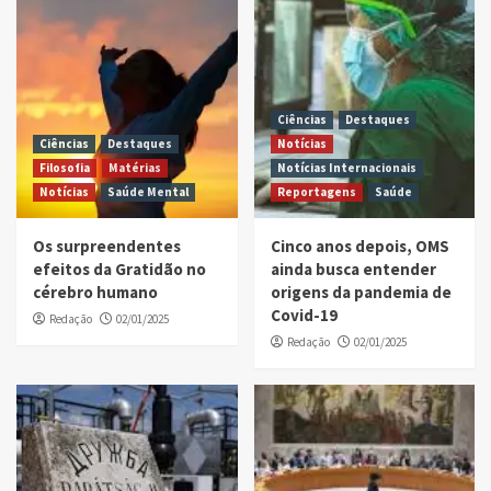
Ciências
Destaques
Ciências
Destaques
Notícias
Filosofia
Matérias
Notícias Internacionais
Notícias
Saúde Mental
Reportagens
Saúde
Os surpreendentes
Cinco anos depois, OMS
efeitos da Gratidão no
ainda busca entender
cérebro humano
origens da pandemia de
Covid-19
Redação
02/01/2025
Redação
02/01/2025