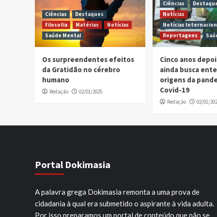
Ciências
Destaqu
Ciências
Destaques
Notícias
Filosofia
Matérias
Notícias
Notícias Internacion
Saúde Mental
Reportagens
Saú
Os surpreendentes efeitos
Cinco anos depo
da Gratidão no cérebro
ainda busca ent
humano
origens da pand
Covid-19
Redação
02/01/2025
Redação
02/01/20
Portal Dokimasia
A palavra grega Dokimasia remonta a uma prova de
cidadania à qual era submetido o aspirante à vida adulta.
Por isso preparamos um portal de conteúdo que não se