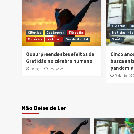
Ciências
D
Ciências
Destaques
Filosofia
Notícias Inte
Matérias
Notícias
Saúde Mental
Saúde
Os surpreendentes efeitos da
Cinco ano
Gratidão no cérebro humano
busca ent
pandemia 
Redação
02/01/2025
Redação
Não Deixe de Ler