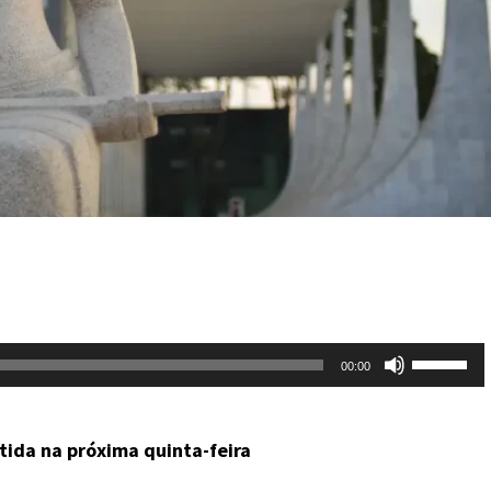
Use
00:00
as
setas
tida na próxima quinta-feira
para
cima