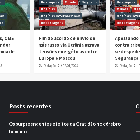
es
Destaques
Mundo
Negócios
Destaques
Notícias
Mundo
Not
ais
Notícias Internacionais
Notícias Inte
de
Reportagens
Reportagens
is, OMS
Fim do acordo de envio de
Apostando 
ender
gás russo via Ucrânia agrava
contra cri
emia de
tensões energéticas entre
se despede
Europa e Moscou
Segurança
25
Redação
02/01/2025
Redação
Posts recentes
C
Os surpreendentes efeitos da Gratidão no cérebro
humano