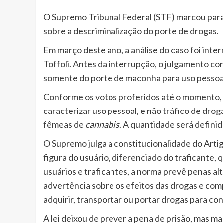
O Supremo Tribunal Federal (STF) marcou para 
sobre a descriminalização do porte de drogas.
Em março deste ano, a análise do caso foi inter
Toffoli. Antes da interrupção, o julgamento co
somente do porte de maconha para uso pessoa
Conforme os votos proferidos até o momento, 
caracterizar uso pessoal, e não tráfico de drog
fêmeas de
cannabis
. A quantidade será definid
O Supremo julga a constitucionalidade do Artig
figura do usuário, diferenciado do traficante, 
usuários e traficantes, a norma prevê penas al
advertência sobre os efeitos das drogas e co
adquirir, transportar ou portar drogas para co
A lei deixou de prever a pena de prisão, mas m