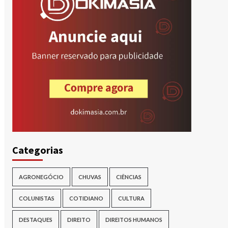
r
Categorias
AGRONEGÓCIO
CHUVAS
CIÊNCIAS
COLUNISTAS
COTIDIANO
CULTURA
DESTAQUES
DIREITO
DIREITOS HUMANOS