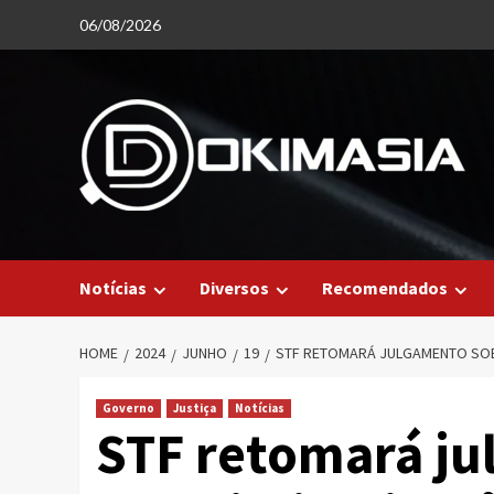
Skip
06/08/2026
to
content
Notícias
Diversos
Recomendados
HOME
2024
JUNHO
19
STF RETOMARÁ JULGAMENTO SOB
Governo
Justiça
Notícias
STF retomará ju