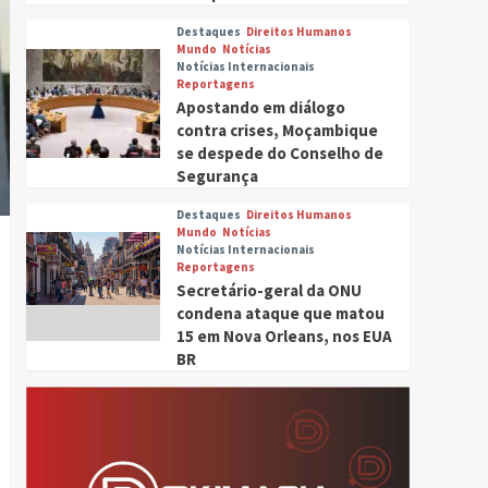
Destaques
Direitos Humanos
Mundo
Notícias
Notícias Internacionais
Reportagens
Apostando em diálogo
contra crises, Moçambique
se despede do Conselho de
Segurança
Destaques
Direitos Humanos
Mundo
Notícias
Tocador
Notícias Internacionais
Reportagens
de
Secretário-geral da ONU
áudio
condena ataque que matou
15 em Nova Orleans, nos EUA
BR