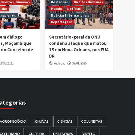
Direitos Humanos
Destaques
Direitos Humanos
ícias
Mundo
Notícias
rnacionais
Notícias Internacionais
Reportagens
em diálogo
Secretário-geral da ONU
ses, Moçambique
condena ataque que matou
 do Conselho de
15 em Nova Orleans, nos EUA
BR
02/01/2025
Redação
02/01/2025
ategorias
AGRONEGÓCIO
CHUVAS
CIÊNCIAS
COLUNISTAS
COTIDIANO
CULTURA
DESTAQUES
DIREITO