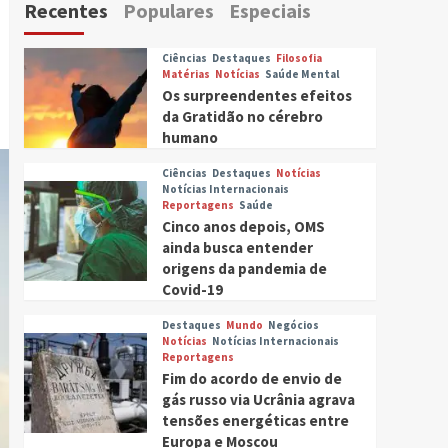
Recentes
Populares
Especiais
Ciências
Destaques
Filosofia
Matérias
Notícias
Saúde Mental
Os surpreendentes efeitos
da Gratidão no cérebro
humano
Ciências
Destaques
Notícias
Notícias Internacionais
Reportagens
Saúde
Cinco anos depois, OMS
ainda busca entender
origens da pandemia de
Covid-19
Destaques
Mundo
Negócios
Notícias
Notícias Internacionais
Reportagens
Fim do acordo de envio de
gás russo via Ucrânia agrava
tensões energéticas entre
Europa e Moscou