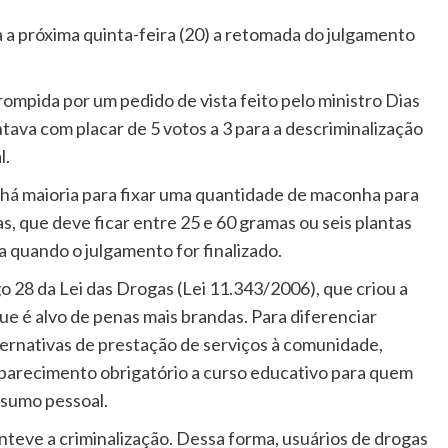
ou
a próxima quinta-feira (20) a retomada do julgamento
para
baixo
rompida por um pedido de vista feito pelo ministro Dias
para
ntava com placar de 5 votos a 3 para a descriminalização
aumenta
l.
ou
diminuir
há maioria para fixar uma quantidade de maconha para
o
as, que deve ficar entre 25 e 60 gramas ou seis plantas
volume.
a quando o julgamento for finalizado.
o 28 da Lei das Drogas (Lei 11.343/2006), que criou a
que é alvo de penas mais brandas. Para diferenciar
ternativas de prestação de serviços à comunidade,
mparecimento obrigatório a curso educativo para quem
nsumo pessoal.
anteve a criminalização. Dessa forma, usuários de drogas