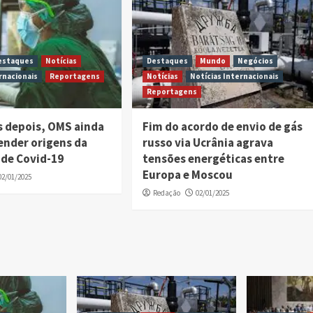
estaques
Notícias
Destaques
Mundo
Negócios
rnacionais
Reportagens
Notícias
Notícias Internacionais
Reportagens
s depois, OMS ainda
Fim do acordo de envio de gás
ender origens da
russo via Ucrânia agrava
de Covid-19
tensões energéticas entre
Europa e Moscou
02/01/2025
Redação
02/01/2025