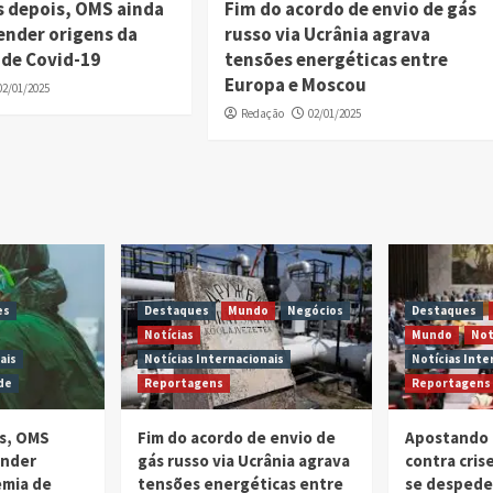
s depois, OMS ainda
Fim do acordo de envio de gás
ender origens da
russo via Ucrânia agrava
de Covid-19
tensões energéticas entre
Europa e Moscou
02/01/2025
Redação
02/01/2025
es
Destaques
Mundo
Negócios
Destaques
Notícias
Mundo
Not
ais
Notícias Internacionais
Notícias Inte
de
Reportagens
Reportagens
is, OMS
Fim do acordo de envio de
Apostando 
ender
gás russo via Ucrânia agrava
contra cri
emia de
tensões energéticas entre
se despede