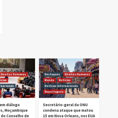
Direitos Humanos
Destaques
Direitos Humanos
ícias
Mundo
Notícias
rnacionais
Notícias Internacionais
Reportagens
em diálogo
Secretário-geral da ONU
ses, Moçambique
condena ataque que matou
 do Conselho de
15 em Nova Orleans, nos EUA