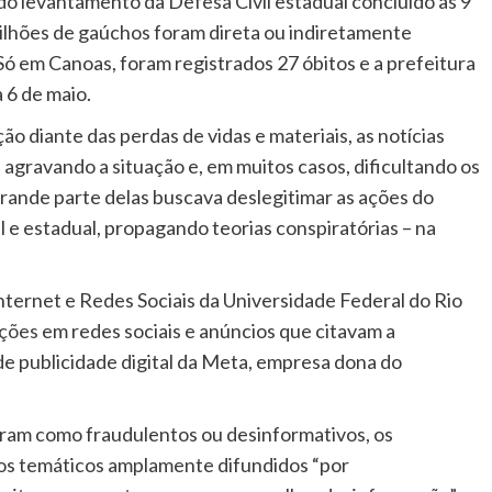
ndo levantamento da Defesa Civil estadual concluído às 9
milhões de gaúchos foram direta ou indiretamente
Só em Canoas, foram registrados 27 óbitos e a prefeitura
 6 de maio.
o diante das perdas de vidas e materiais, as notícias
, agravando a situação e, em muitos casos, dificultando os
 Grande parte delas buscava deslegitimar as ações do
 e estadual, propagando teorias conspiratórias – na
ternet e Redes Sociais da Universidade Federal do Rio
ações
em redes sociais e anúncios que citavam a
de publicidade digital da Meta, empresa dona do
caram como fraudulentos ou desinformativos, os
xos temáticos amplamente difundidos “por