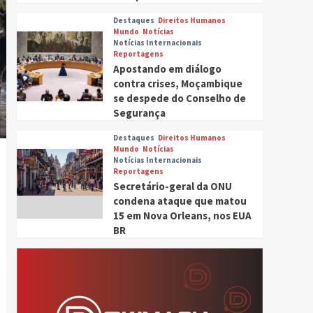
Destaques
Direitos Humanos
Mundo
Notícias
Notícias Internacionais
Reportagens
Apostando em diálogo
contra crises, Moçambique
se despede do Conselho de
Segurança
Destaques
Direitos Humanos
Mundo
Notícias
Notícias Internacionais
Reportagens
Secretário-geral da ONU
condena ataque que matou
15 em Nova Orleans, nos EUA
BR