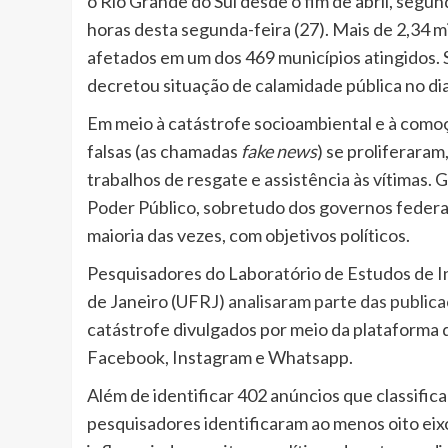
o Rio Grande do Sul desde o fim de abril, segu
horas desta segunda-feira (27). Mais de 2,34 
afetados em um dos 469 municípios atingidos. 
decretou situação de calamidade pública no dia
Em meio à catástrofe socioambiental e à comoçã
falsas (as chamadas
fake news
) se proliferaram
trabalhos de resgate e assistência às vítimas.
Poder Público, sobretudo dos governos federal
maioria das vezes, com objetivos políticos.
Pesquisadores do Laboratório de Estudos de In
de Janeiro (UFRJ)
analisaram parte das public
catástrofe divulgados por meio da plataforma 
Facebook, Instagram e Whatsapp.
Além de identificar 402 anúncios que classifi
pesquisadores identificaram ao menos oito ei