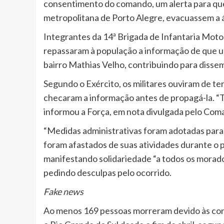
consentimento do comando, um alerta para que
metropolitana de Porto Alegre, evacuassem a á
Integrantes da 14ª Brigada de Infantaria Motor
repassaram à população a informação de que u
bairro Mathias Velho, contribuindo para disse
Segundo o Exército, os militares ouviram de ter
checaram a informação antes de propagá-la. “T
informou a Força, em nota divulgada pelo Coma
“Medidas administrativas foram adotadas para 
foram afastados de suas atividades durante o 
manifestando solidariedade “a todos os mora
pedindo desculpas pelo ocorrido.
Fake news
Ao menos 169 pessoas morreram devido às con