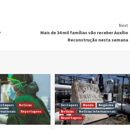
Next
r
Mais de 34 mil famílias vão receber Auxílio
Reconstrução nesta semana
estaques
Notícias
Destaques
Mundo
Negócios
rnacionais
Reportagens
Notícias
Notícias Internacionais
Reportagens