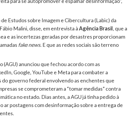
direita para se autopromover e espalhar desinformação”,
 de Estudos sobre Imagem e Cibercultura (Labic) da
Fábio Malini, disse, em entrevista à
Agência Brasil
, que a
a e as incertezas geradas por desastres proporcionam
chamadas
fake news
. E que as redes sociais são terreno
ão (AGU) anunciou que
fechou acordo com as
inkedIn, Google, YouTube e Meta para combater a
s do governo federal envolvendo as enchentes que
 empresas se comprometeram a “tomar medidas” contra
mática no estado. Dias antes, a AGU já tinha
pedido à
 do ar postagens com desinformação sobre a entrega de
entes.