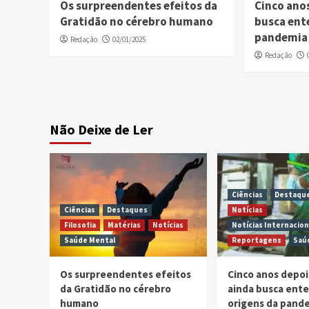
Os surpreendentes efeitos da
Cinco ano
Gratidão no cérebro humano
busca ent
pandemia 
Redação
02/01/2025
Redação
Não Deixe de Ler
Ciências
Destaqu
Ciências
Destaques
Notícias
Filosofia
Matérias
Notícias
Notícias Internacion
Saúde Mental
Reportagens
Saú
Os surpreendentes efeitos
Cinco anos depo
da Gratidão no cérebro
ainda busca ent
humano
origens da pand