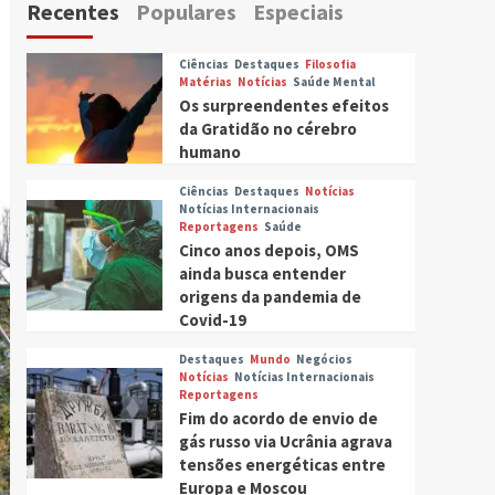
Recentes
Populares
Especiais
Ciências
Destaques
Filosofia
Matérias
Notícias
Saúde Mental
Os surpreendentes efeitos
da Gratidão no cérebro
humano
Ciências
Destaques
Notícias
Notícias Internacionais
Reportagens
Saúde
Cinco anos depois, OMS
ainda busca entender
origens da pandemia de
Covid-19
Destaques
Mundo
Negócios
Notícias
Notícias Internacionais
Reportagens
Fim do acordo de envio de
gás russo via Ucrânia agrava
tensões energéticas entre
Europa e Moscou