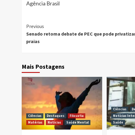
Agência Brasil
Continue
Previous
Senado retoma debate de PEC que pode privatiza
Reading
praias
Mais Postagens
Ciências
D
Ciências
Destaques
Filosofia
Notícias Inte
Matérias
Notícias
Saúde Mental
Saúde