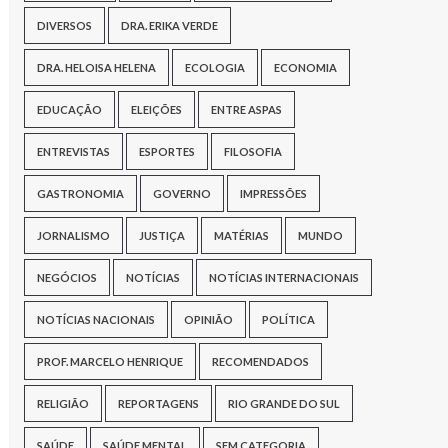
DIVERSOS
DRA. ERIKA VERDE
DRA. HELOISA HELENA
ECOLOGIA
ECONOMIA
EDUCAÇÃO
ELEIÇÕES
ENTRE ASPAS
ENTREVISTAS
ESPORTES
FILOSOFIA
GASTRONOMIA
GOVERNO
IMPRESSÕES
JORNALISMO
JUSTIÇA
MATÉRIAS
MUNDO
NEGÓCIOS
NOTÍCIAS
NOTÍCIAS INTERNACIONAIS
NOTÍCIAS NACIONAIS
OPINIÃO
POLÍTICA
PROF. MARCELO HENRIQUE
RECOMENDADOS
RELIGIÃO
REPORTAGENS
RIO GRANDE DO SUL
SAÚDE
SAÚDE MENTAL
SEM CATEGORIA