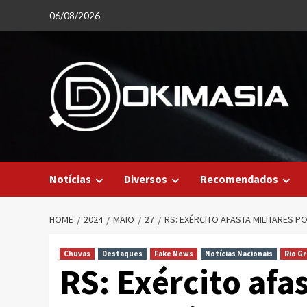
Skip
06/08/2026
to
content
Notícias
Diversos
Recomendados
HOME
2024
MAIO
27
RS: EXÉRCITO AFASTA MILITARES 
Chuvas
Destaques
Fake News
Notícias Nacionais
Rio G
RS: Exército afa