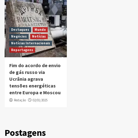
Destaques
Mundo
Negócios
Notícias
Notícias Internacionais
Reportagens
Fim do acordo de envio
de gás russo via
Ucrânia agrava
tensões energéticas
entre Europa e Moscou
Redação
02/01/2025
Postagens