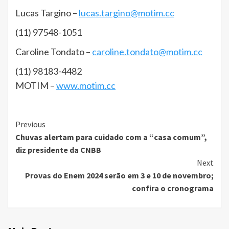
Lucas Targino –
lucas.targino@motim.cc
(11) 97548-1051
Caroline Tondato –
caroline.tondato@motim.cc
(11) 98183-4482
MOTIM –
www.motim.cc
Continue
Previous
Chuvas alertam para cuidado com a “casa comum”,
Reading
diz presidente da CNBB
Next
Provas do Enem 2024 serão em 3 e 10 de novembro;
confira o cronograma