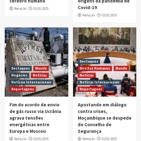
cérebro humano
origens da pandemia de
Covid-19
Redação
02/01/2025
Redação
02/01/2025
Destaques
Destaques
Mundo
Direitos Humanos
Mundo
Negócios
Notícias
Notícias
Notícias Internacionais
Notícias Internacionais
Reportagens
Reportagens
Fim do acordo de envio
Apostando em diálogo
de gás russo via Ucrânia
contra crises,
agrava tensões
Moçambique se despede
energéticas entre
do Conselho de
Europa e Moscou
Segurança
Redação
02/01/2025
Redação
02/01/2025