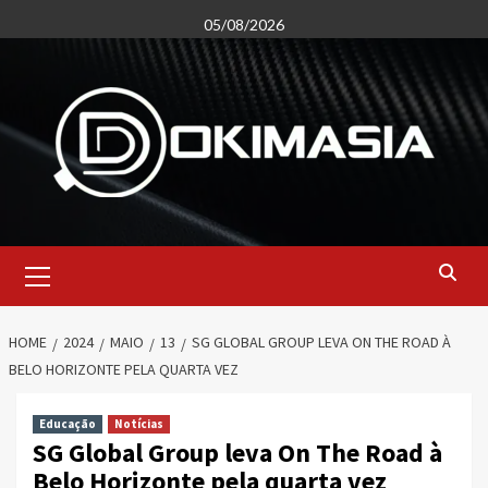
Skip
05/08/2026
to
content
Primary
Menu
HOME
2024
MAIO
13
SG GLOBAL GROUP LEVA ON THE ROAD À
BELO HORIZONTE PELA QUARTA VEZ
Educação
Notícias
SG Global Group leva On The Road à
Belo Horizonte pela quarta vez