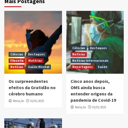
Mais Postagens
Ciências
Destaques
Ciências
Destaques
Notícias
Filosofia
Matérias
Notícias Internacionais
Notícias
Saúde Mental
Reportagens
Saúde
Os surpreendentes
Cinco anos depois,
efeitos da Gratidão no
OMS ainda busca
cérebro humano
entender origens da
pandemia de Covid-19
Redação
02/01/2025
Redação
02/01/2025