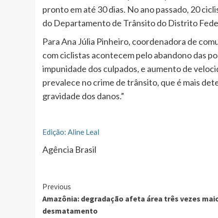
pronto em até 30 dias. No ano passado, 20 cic
do Departamento de Trânsito do Distrito Fede
Para Ana Júlia Pinheiro, coordenadora de com
com ciclistas acontecem pelo abandono das polí
impunidade dos culpados, e aumento de velocid
prevalece no crime de trânsito, que é mais det
gravidade dos danos.”
Edição: Aline Leal
Agência Brasil
Continue
Previous
Amazônia: degradação afeta área três vezes mai
Reading
desmatamento