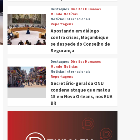
Destaques
Direitos Humanos
Mundo
Notícias
Notícias Internacionais
Reportagens
Apostando em diálogo
contra crises, Moçambique
se despede do Conselho de
Segurança
Tocador
de
Destaques
Direitos Humanos
Mundo
Notícias
áudio
Notícias Internacionais
Reportagens
Secretário-geral da ONU
condena ataque que matou
15 em Nova Orleans, nos EUA
BR