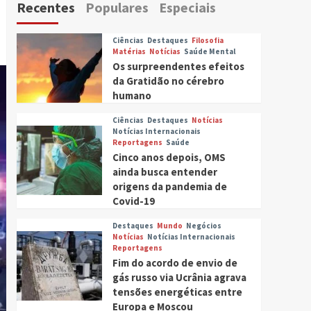
Recentes
Populares
Especiais
Ciências
Destaques
Filosofia
Matérias
Notícias
Saúde Mental
Os surpreendentes efeitos
da Gratidão no cérebro
humano
Ciências
Destaques
Notícias
Notícias Internacionais
Reportagens
Saúde
Cinco anos depois, OMS
ainda busca entender
origens da pandemia de
Covid-19
Destaques
Mundo
Negócios
Notícias
Notícias Internacionais
Reportagens
Fim do acordo de envio de
gás russo via Ucrânia agrava
tensões energéticas entre
Europa e Moscou