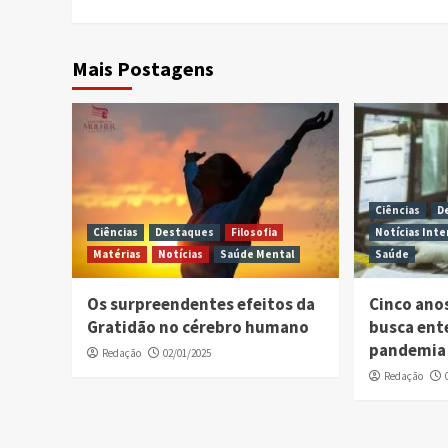
Mais Postagens
Ciências
D
Ciências
Destaques
Filosofia
Notícias Inte
Matérias
Notícias
Saúde Mental
Saúde
Os surpreendentes efeitos da
Cinco ano
Gratidão no cérebro humano
busca ent
pandemia 
Redação
02/01/2025
Redação