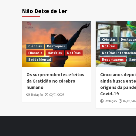
Não Deixe de Ler
Ciências
Destaqu
Ciências
Destaques
Notícias
Filosofia
Matérias
Notícias
Notícias Internacion
Saúde Mental
Reportagens
Saú
Os surpreendentes efeitos
Cinco anos depo
da Gratidão no cérebro
ainda busca ent
humano
origens da pand
Covid-19
Redação
02/01/2025
Redação
02/01/20