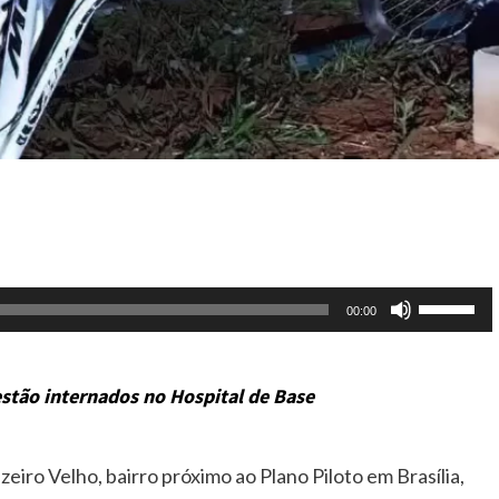
Use
00:00
as
setas
stão internados no Hospital de Base
para
cima
ou
uzeiro Velho, bairro próximo ao Plano Piloto em Brasília,
para