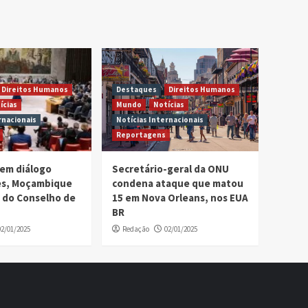
Direitos Humanos
Destaques
Direitos Humanos
ícias
Mundo
Notícias
rnacionais
Notícias Internacionais
Reportagens
em diálogo
Secretário-geral da ONU
ses, Moçambique
condena ataque que matou
 do Conselho de
15 em Nova Orleans, nos EUA
BR
02/01/2025
Redação
02/01/2025