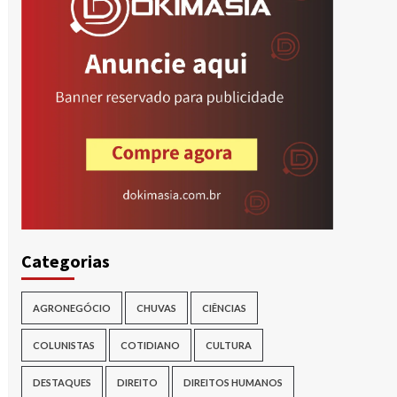
r
Categorias
AGRONEGÓCIO
CHUVAS
CIÊNCIAS
COLUNISTAS
COTIDIANO
CULTURA
DESTAQUES
DIREITO
DIREITOS HUMANOS