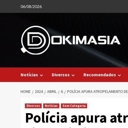
Skip
06/08/2026
to
content
Notícias
Diversos
Recomendados
HOME
2024
ABRIL
6
POLÍCIA APURA ATROPELAMENTO DE 
Diversos
Notícias
Sem Categoria
Polícia apura a