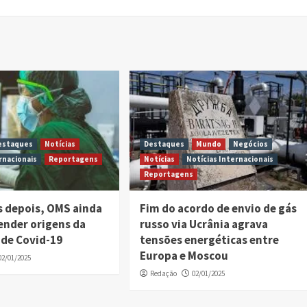
estaques
Notícias
Destaques
Mundo
Negócios
rnacionais
Reportagens
Notícias
Notícias Internacionais
Reportagens
s depois, OMS ainda
Fim do acordo de envio de gás
ender origens da
russo via Ucrânia agrava
de Covid-19
tensões energéticas entre
Europa e Moscou
02/01/2025
Redação
02/01/2025