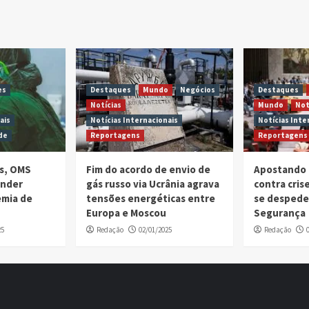
es
Destaques
Mundo
Negócios
Destaques
Notícias
Mundo
Not
ais
Notícias Internacionais
Notícias Inte
de
Reportagens
Reportagens
is, OMS
Fim do acordo de envio de
Apostando 
ender
gás russo via Ucrânia agrava
contra cri
emia de
tensões energéticas entre
se despede
Europa e Moscou
Segurança
25
Redação
02/01/2025
Redação