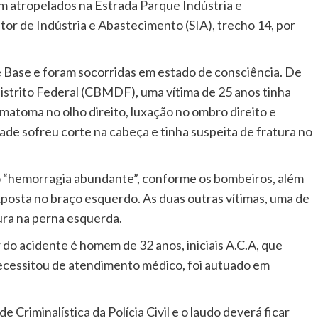
am atropelados na Estrada Parque Indústria e
baixo
etor de Indústria e Abastecimento (SIA), trecho 14, por
para
aumenta
e Base e foram socorridas em estado de consciência. De
ou
istrito Federal (CBMDF), uma vítima de 25 anos tinha
diminuir
matoma no olho direito, luxação no ombro direito e
o
ade sofreu corte na cabeça e tinha suspeita de fratura no
volume.
do “hemorragia abundante”, conforme os bombeiros, além
exposta no braço esquerdo. As duas outras vítimas, uma de
ura na perna esquerda.
o acidente é homem de 32 anos, iniciais A.C.A, que
 necessitou de atendimento médico, foi autuado em
de Criminalística da Polícia Civil e o laudo deverá ficar