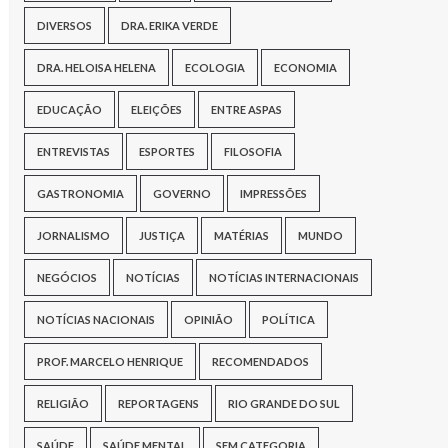
DIVERSOS
DRA. ERIKA VERDE
DRA. HELOISA HELENA
ECOLOGIA
ECONOMIA
EDUCAÇÃO
ELEIÇÕES
ENTRE ASPAS
ENTREVISTAS
ESPORTES
FILOSOFIA
GASTRONOMIA
GOVERNO
IMPRESSÕES
JORNALISMO
JUSTIÇA
MATÉRIAS
MUNDO
NEGÓCIOS
NOTÍCIAS
NOTÍCIAS INTERNACIONAIS
NOTÍCIAS NACIONAIS
OPINIÃO
POLÍTICA
PROF. MARCELO HENRIQUE
RECOMENDADOS
RELIGIÃO
REPORTAGENS
RIO GRANDE DO SUL
SAÚDE
SAÚDE MENTAL
SEM CATEGORIA