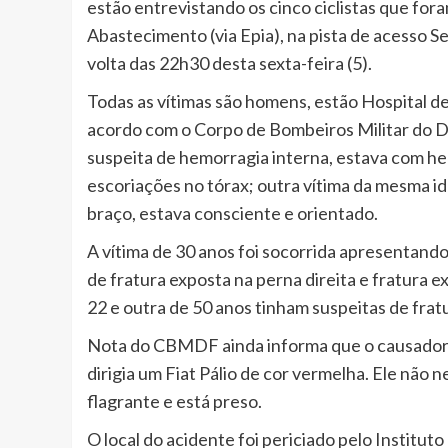
estão entrevistando os cinco ciclistas que for
Abastecimento (via Epia), na pista de acesso S
volta das 22h30 desta sexta-feira (5).
Todas as vítimas são homens, estão Hospital d
acordo com o Corpo de Bombeiros Militar do D
suspeita de hemorragia interna, estava com he
escoriações no tórax; outra vítima da mesma id
braço, estava consciente e orientado.
A vítima de 30 anos foi socorrida apresentan
de fratura exposta na perna direita e fratura 
22 e outra de 50 anos tinham suspeitas de frat
Nota do CBMDF ainda informa que o causador d
dirigia um Fiat Pálio de cor vermelha. Ele não
flagrante e está preso.
O local do acidente foi periciado pelo Instituto 