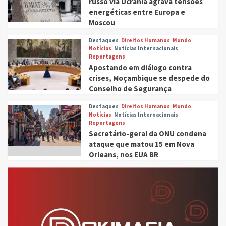
russo via Ucrânia agrava tensões
energéticas entre Europa e
Moscou
Destaques
Direitos Humanos
Mundo
Notícias
Notícias Internacionais
Reportagens
Apostando em diálogo contra
crises, Moçambique se despede do
Conselho de Segurança
Destaques
Direitos Humanos
Mundo
Notícias
Notícias Internacionais
Reportagens
Secretário-geral da ONU condena
ataque que matou 15 em Nova
Orleans, nos EUA BR