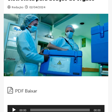
Redação
02/04/2024
Toc
de
PDF Baixar
áud
00:00
00:00