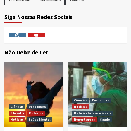
Siga Nossas Redes Sociais
Instagram
Youtube
Não Deixe de Ler
Ciências
Destaques
Ciências
Destaques
Notícias
Filosofia
Matérias
Notícias Internacionais
Notícias
Saúde Mental
Reportagens
Saúde