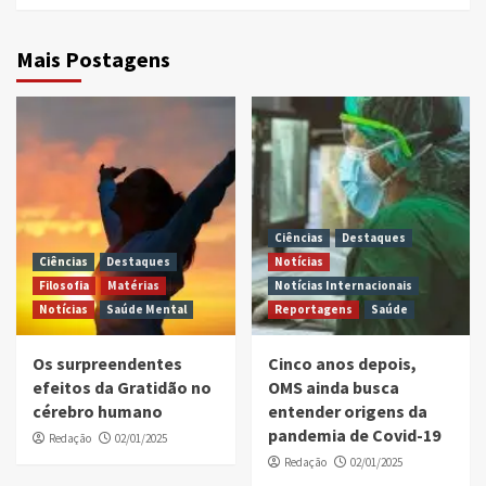
Mais Postagens
Ciências
Destaques
Ciências
Destaques
Notícias
Filosofia
Matérias
Notícias Internacionais
Notícias
Saúde Mental
Reportagens
Saúde
Os surpreendentes
Cinco anos depois,
efeitos da Gratidão no
OMS ainda busca
cérebro humano
entender origens da
pandemia de Covid-19
Redação
02/01/2025
Redação
02/01/2025