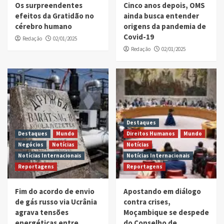
Os surpreendentes
Cinco anos depois, OMS
efeitos da Gratidão no
ainda busca entender
cérebro humano
origens da pandemia de
Covid-19
Redação
02/01/2025
Redação
02/01/2025
Destaques
Destaques
Mundo
Direitos Humanos
Mundo
Negócios
Notícias
Notícias
Notícias Internacionais
Notícias Internacionais
Reportagens
Reportagens
Fim do acordo de envio
Apostando em diálogo
de gás russo via Ucrânia
contra crises,
agrava tensões
Moçambique se despede
energéticas entre
do Conselho de