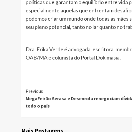
políticas que garantam o equilíbrio entre vida p
especialmente aquelas que enfrentam desafios
podemos criar um mundo onde todas as mães sin
seu pleno potencial, tanto no lar quanto no tra
Dra. Erika Verde é advogada, escritora, memb
OAB/MA e colunista do Portal Dokimasia.
Continue
Previous
MegaFeirão Serasa e Desenrola renegociam dívid
Reading
todo o país
Mais Postagens