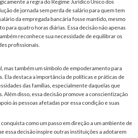
logicamente a regra do Regime Jurídico Único dos
edução de jornada sem perda de salário para quem tem
 salário da empregada bancária fosse mantido, mesmo
to para quatro horas diárias. Essa decisão não apenas
 também reconhece sua necessidade de equilibrar os
es profissionais.
egal, mas também um símbolo de empoderamento para
 Ela destaca a importância de políticas e práticas de
sidades das famílias, especialmente daquelas que
. Além disso, essa decisão promove a conscientização
apoio às pessoas afetadas por essa condição e suas
a conquista como um passo em direção a um ambiente de
ue essa decisão inspire outras instituições a adotarem