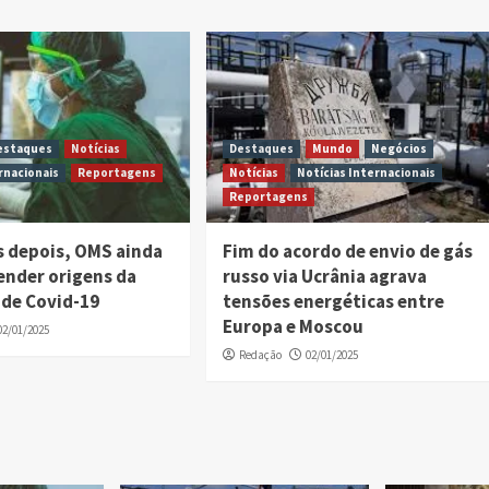
estaques
Notícias
Destaques
Mundo
Negócios
rnacionais
Reportagens
Notícias
Notícias Internacionais
Reportagens
s depois, OMS ainda
Fim do acordo de envio de gás
ender origens da
russo via Ucrânia agrava
de Covid-19
tensões energéticas entre
Europa e Moscou
02/01/2025
Redação
02/01/2025