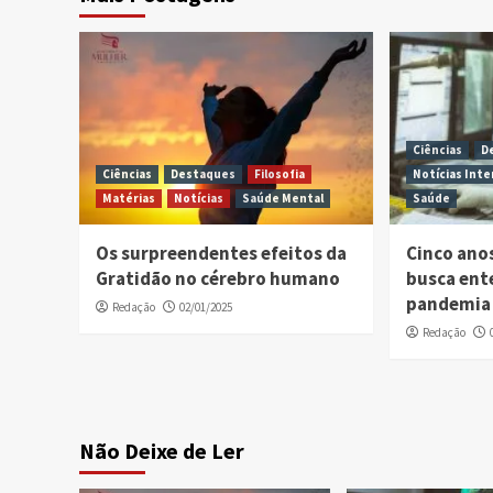
Ciências
D
Ciências
Destaques
Filosofia
Notícias Inte
Matérias
Notícias
Saúde Mental
Saúde
Os surpreendentes efeitos da
Cinco ano
Gratidão no cérebro humano
busca ent
pandemia 
Redação
02/01/2025
Redação
Não Deixe de Ler