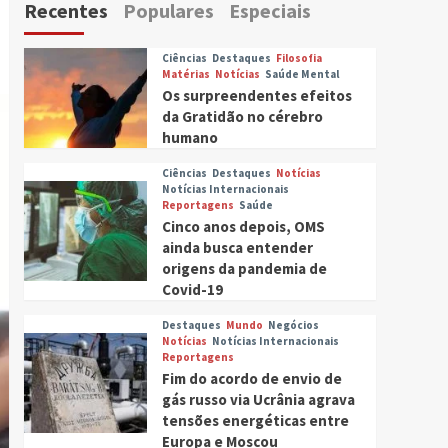
Recentes
Populares
Especiais
Ciências
Destaques
Filosofia
Matérias
Notícias
Saúde Mental
Os surpreendentes efeitos
da Gratidão no cérebro
humano
Ciências
Destaques
Notícias
Notícias Internacionais
Reportagens
Saúde
Cinco anos depois, OMS
ainda busca entender
origens da pandemia de
Covid-19
Destaques
Mundo
Negócios
Notícias
Notícias Internacionais
Reportagens
Fim do acordo de envio de
gás russo via Ucrânia agrava
tensões energéticas entre
Europa e Moscou