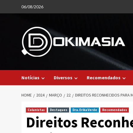
Skip
06/08/2026
to
content
Notícias
Diversos
Recomendados
HOME
2024
MARÇO
22
DIREITOS RECONHECIDOS PARA M
Colunistas
Destaques
Dra. Erika Verde
Recomendados
Direitos Reconh