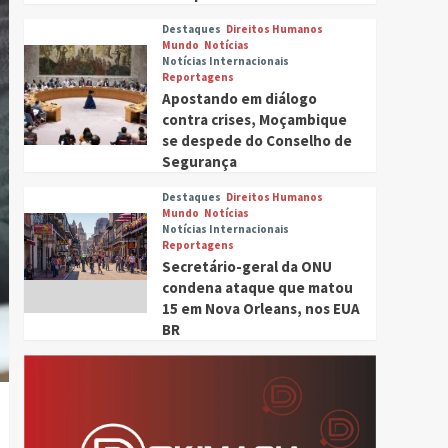
Destaques
Direitos Humanos
Mundo
Notícias
Notícias Internacionais
Reportagens
Apostando em diálogo
contra crises, Moçambique
se despede do Conselho de
Segurança
Destaques
Direitos Humanos
Mundo
Notícias
Notícias Internacionais
Reportagens
Secretário-geral da ONU
condena ataque que matou
15 em Nova Orleans, nos EUA
BR