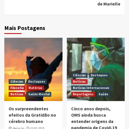
de Marielle
Mais Postagens
Ciências
Destaques
Ciências
Destaques
Notícias
Filosofia
Matérias
Notícias Internacionais
Notícias
Saúde Mental
Reportagens
Saúde
Os surpreendentes
Cinco anos depois,
efeitos da Gratidão no
OMS ainda busca
cérebro humano
entender origens da
pandemia de Covid-19
Redação
02/01/2025