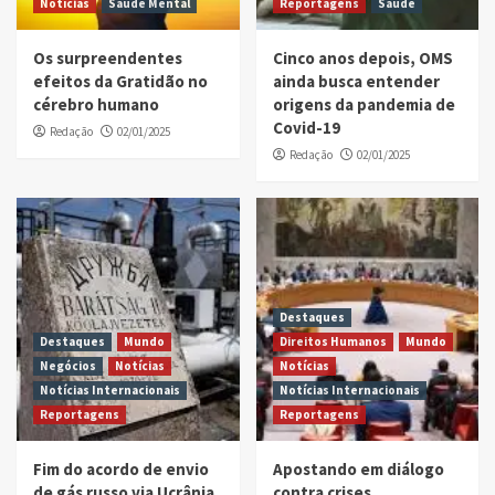
Notícias
Saúde Mental
Reportagens
Saúde
Os surpreendentes
Cinco anos depois, OMS
efeitos da Gratidão no
ainda busca entender
cérebro humano
origens da pandemia de
Covid-19
Redação
02/01/2025
Redação
02/01/2025
Destaques
Destaques
Mundo
Direitos Humanos
Mundo
Negócios
Notícias
Notícias
Notícias Internacionais
Notícias Internacionais
Reportagens
Reportagens
Fim do acordo de envio
Apostando em diálogo
de gás russo via Ucrânia
contra crises,