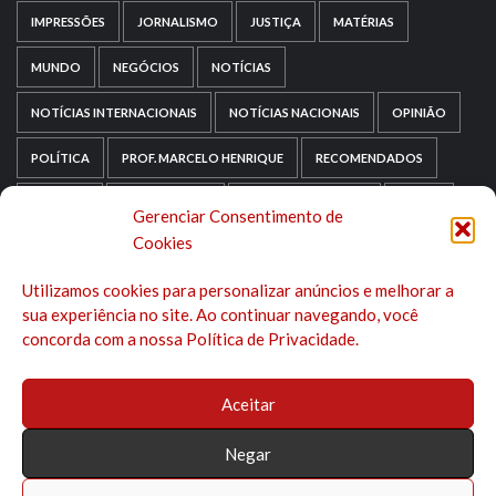
IMPRESSÕES
JORNALISMO
JUSTIÇA
MATÉRIAS
MUNDO
NEGÓCIOS
NOTÍCIAS
NOTÍCIAS INTERNACIONAIS
NOTÍCIAS NACIONAIS
OPINIÃO
POLÍTICA
PROF. MARCELO HENRIQUE
RECOMENDADOS
RELIGIÃO
REPORTAGENS
RIO GRANDE DO SUL
SAÚDE
Gerenciar Consentimento de
Cookies
SAÚDE MENTAL
SEM CATEGORIA
SOCIOLOGIA
Utilizamos cookies para personalizar anúncios e melhorar a
TECNOLOGIA
TRIPADVISOR
TURISMO
sua experiência no site. Ao continuar navegando, você
concorda com a nossa Política de Privacidade.
Aceitar
Negar
Instagram
Youtube