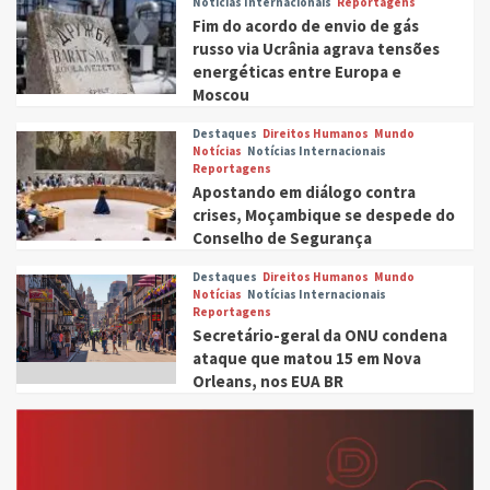
Notícias Internacionais
Reportagens
Fim do acordo de envio de gás
russo via Ucrânia agrava tensões
energéticas entre Europa e
Moscou
Destaques
Direitos Humanos
Mundo
Notícias
Notícias Internacionais
Reportagens
Apostando em diálogo contra
crises, Moçambique se despede do
Conselho de Segurança
Destaques
Direitos Humanos
Mundo
Notícias
Notícias Internacionais
Reportagens
Secretário-geral da ONU condena
ataque que matou 15 em Nova
Orleans, nos EUA BR