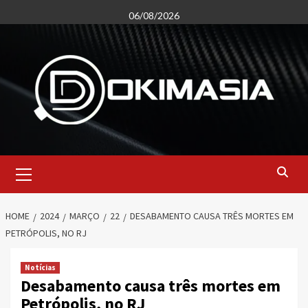
Skip
06/08/2026
to
content
Primary
Menu
HOME
2024
MARÇO
22
DESABAMENTO CAUSA TRÊS MORTES EM
PETRÓPOLIS, NO RJ
Notícias
Desabamento causa três mortes em
Petrópolis, no RJ