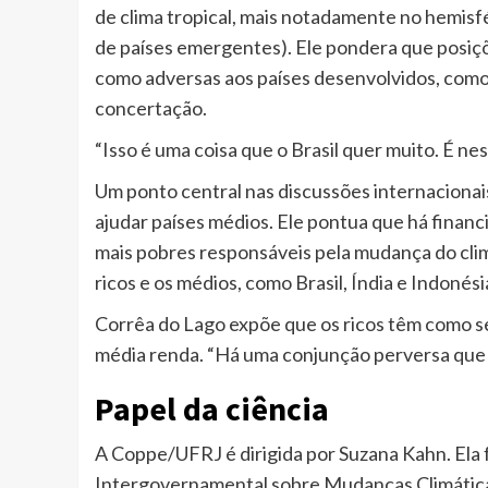
de clima tropical, mais notadamente no hemisfé
de países emergentes). Ele pondera que posiçõ
como adversas aos países desenvolvidos, como
concertação.
“Isso é uma coisa que o Brasil quer muito. É nes
Um ponto central nas discussões internacionais
ajudar países médios. Ele pontua que há financ
mais pobres responsáveis pela mudança do cli
ricos e os médios, como Brasil, Índia e Indonési
Corrêa do Lago expõe que os ricos têm como se 
média renda. “Há uma conjunção perversa que 
Papel da ciência
A Coppe/UFRJ é dirigida por Suzana Kahn. Ela 
Intergovernamental sobre Mudanças Climáticas