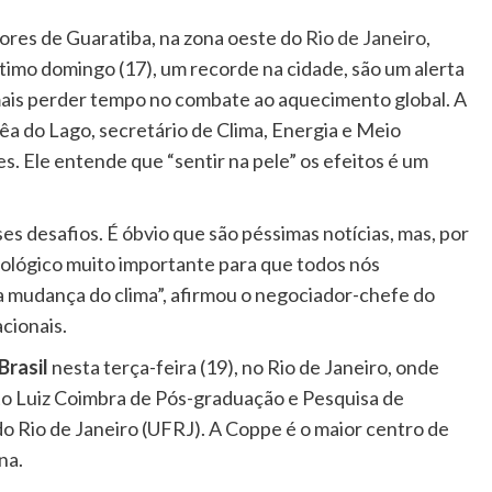
ou
ores de Guaratiba, na zona oeste do
Rio de Janeiro
,
para
imo domingo (17), um recorde na cidade, são um alerta
baixo
ais perder tempo no combate ao aquecimento global. A
para
a do Lago, secretário de Clima, Energia e Meio
aumenta
. Ele entende que “sentir na pele” os efeitos é um
ou
diminuir
 desafios. É óbvio que são péssimas notícias, mas, por
o
icológico muito importante para que todos nós
volume.
 mudança do clima”, afirmou o negociador-chefe do
cionais.
Brasil
nesta terça-feira (19), no Rio de Janeiro, onde
rto Luiz Coimbra de Pós-graduação e Pesquisa de
o Rio de Janeiro (UFRJ). A Coppe é o maior centro de
na.