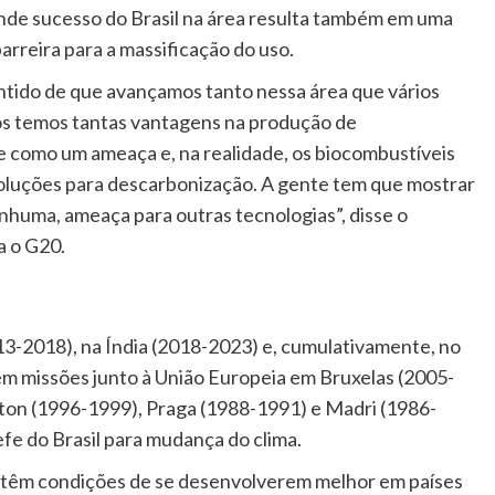
ande sucesso do Brasil na área resulta também em uma
arreira para a massificação do uso.
ntido de que avançamos tanto nessa área que vários
Nós temos tantas vantagens na produção de
e como um ameaça e, na realidade, os biocombustíveis
soluções para descarbonização. A gente tem que mostrar
nhuma, ameaça para outras tecnologias”, disse o
a o G20.
13-2018), na Índia (2018-2023) e, cumulativamente, no
em missões junto à União Europeia em Bruxelas (2005-
ton (1996-1999), Praga (1988-1991) e Madri (1986-
fe do Brasil para mudança do clima.
 têm condições de se desenvolverem melhor em países