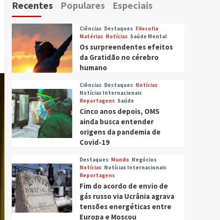
Recentes
Populares
Especiais
Ciências
Destaques
Filosofia
Matérias
Notícias
Saúde Mental
Os surpreendentes efeitos
da Gratidão no cérebro
humano
Ciências
Destaques
Notícias
Notícias Internacionais
Reportagens
Saúde
Cinco anos depois, OMS
ainda busca entender
origens da pandemia de
Covid-19
Destaques
Mundo
Negócios
Notícias
Notícias Internacionais
Reportagens
Fim do acordo de envio de
gás russo via Ucrânia agrava
tensões energéticas entre
Europa e Moscou