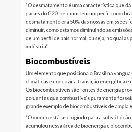
“O desmatamento é uma característica que dá u
países do G20, nenhum tem um perfil como brasi
desmatamento era 50% das nossas emissões [d
diminuir, como estamos diminuindo as emissõe
de um perfil de país normal, ou seja, no qual as 
indústria”.
Biocombustíveis
Um elemento que posiciona o Brasil na vangua
climáticas e conduzir a transição energética 
Os biocombustíveis são fontes de energia pro
poluentes que combustíveis puramente fósseis,
grande exemplo de biocombustíveis de ampla esc
“O mundo está se dirigindo para a substituição 
acumulou nessa área de bioenergia e biocombus