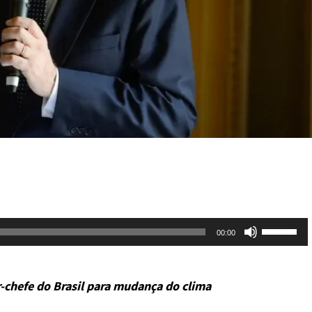
Use
00:00
as
setas
-chefe do Brasil para mudança do clima
para
cima