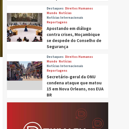
Destaques
Direitos Humanos
Mundo
Notícias
Notícias Internacionais
Reportagens
Apostando em diálogo
contra crises, Moçambique
se despede do Conselho de
Segurança
Destaques
Direitos Humanos
Mundo
Notícias
Tocador
Notícias Internacionais
Reportagens
de
Secretário-geral da ONU
áudio
condena ataque que matou
15 em Nova Orleans, nos EUA
BR