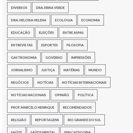
DIVERSOS
DRA. ERIKA VERDE
DRA. HELOISA HELENA
ECOLOGIA
ECONOMIA
EDUCAÇÃO
ELEIÇÕES
ENTRE ASPAS
ENTREVISTAS
ESPORTES
FILOSOFIA
GASTRONOMIA
GOVERNO
IMPRESSÕES
JORNALISMO
JUSTIÇA
MATÉRIAS
MUNDO
NEGÓCIOS
NOTÍCIAS
NOTÍCIAS INTERNACIONAIS
NOTÍCIAS NACIONAIS
OPINIÃO
POLÍTICA
PROF. MARCELO HENRIQUE
RECOMENDADOS
RELIGIÃO
REPORTAGENS
RIO GRANDE DO SUL
SAÚDE
SAÚDE MENTAL
SEM CATEGORIA