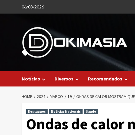
Skip
06/08/2026
to
content
Notícias
Diversos
Recomendados
HOME
2024
MARÇO
19
ONDAS DE CALOR MOSTRAM QUE
Destaques
Notícias Nacionais
Saúde
Ondas de calor 