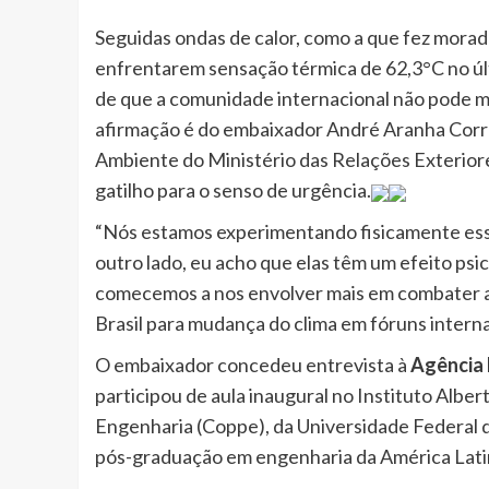
Seguidas ondas de calor, como a que fez morad
enfrentarem sensação térmica de 62,3°C no últ
de que a comunidade internacional não pode m
afirmação é do embaixador André Aranha Corrê
Ambiente do Ministério das Relações Exteriores
gatilho para o senso de urgência.
“Nós estamos experimentando fisicamente esses
outro lado, eu acho que elas têm um efeito ps
comecemos a nos envolver mais em combater a
Brasil para mudança do clima em fóruns interna
O embaixador concedeu entrevista à
Agência 
participou de aula inaugural no Instituto Albe
Engenharia (Coppe), da Universidade Federal d
pós-graduação em engenharia da América Lati