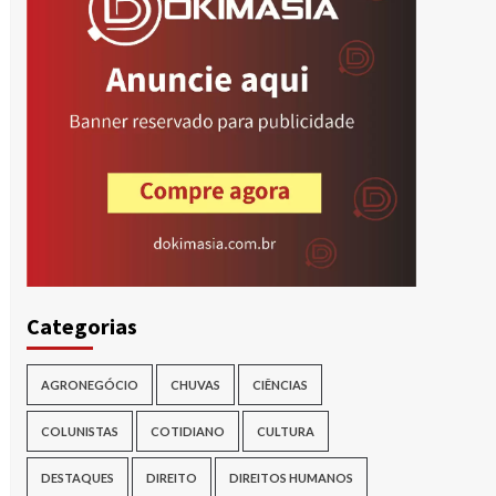
r
Categorias
AGRONEGÓCIO
CHUVAS
CIÊNCIAS
COLUNISTAS
COTIDIANO
CULTURA
DESTAQUES
DIREITO
DIREITOS HUMANOS