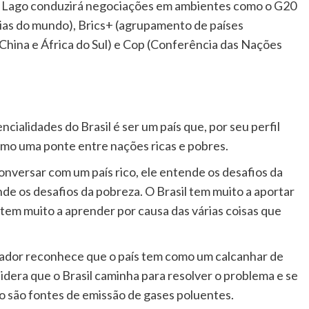
do Lago conduzirá negociações em ambientes como o G20
mias do mundo), Brics+ (agrupamento de países
, China e África do Sul) e Cop (Conferência das Nações
ialidades do Brasil é ser um país que, por seu perfil
omo uma ponte entre nações ricas e pobres.
onversar com um país rico, ele entende os desafios da
nde os desafios da pobreza. O Brasil tem muito a aportar
tem muito a aprender por causa das várias coisas que
xador reconhece que o país tem como um calcanhar de
idera que o Brasil caminha para resolver o problema e se
o são fontes de emissão de gases poluentes.