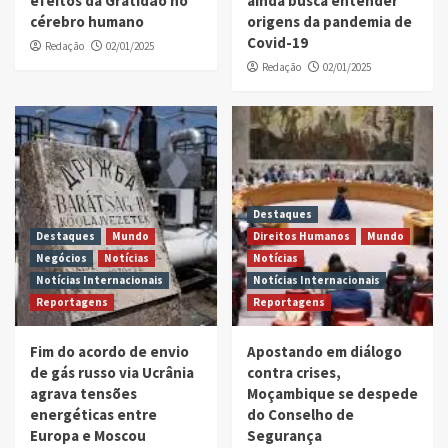
efeitos da Gratidão no
ainda busca entender
cérebro humano
origens da pandemia de
Covid-19
Redação
02/01/2025
Redação
02/01/2025
Destaques
Destaques
Mundo
Direitos Humanos
Mundo
Negócios
Notícias
Notícias
Notícias Internacionais
Notícias Internacionais
Reportagens
Reportagens
Fim do acordo de envio
Apostando em diálogo
de gás russo via Ucrânia
contra crises,
agrava tensões
Moçambique se despede
energéticas entre
do Conselho de
Europa e Moscou
Segurança