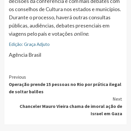
decisões da conferência e com mais debates com
os conselhos de Cultura nos estados e municípios.
Durante o processo, haverá outras consultas
públicas, audiências, debates presenciais em
viagens pelo país e votações
online
.
Edição: Graça Adjuto
Agência Brasil
Continue
Previous
Operação prende 15 pessoas no Rio por prática ilegal
Reading
de soltar balões
Next
Chanceler Mauro Vieira chama de imoral ação de
Israel em Gaza