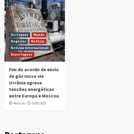
Destaques
Mundo
Negócios
Notícias
Notícias Internacionais
Reportagens
Fim do acordo de envio
de gás russo via
Ucrânia agrava
tensões energéticas
entre Europa e Moscou
Redação
02/01/2025