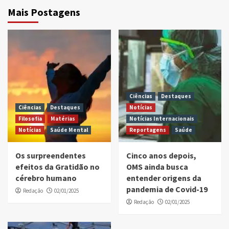
Mais Postagens
Ciências
Destaques
Ciências
Destaques
Notícias
Filosofia
Matérias
Notícias Internacionais
Notícias
Saúde Mental
Reportagens
Saúde
Os surpreendentes
Cinco anos depois,
efeitos da Gratidão no
OMS ainda busca
cérebro humano
entender origens da
pandemia de Covid-19
Redação
02/01/2025
Redação
02/01/2025