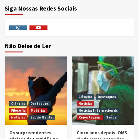
Siga Nossas Redes Sociais
Instagram
Youtube
Não Deixe de Ler
Ciências
Destaques
Ciências
Destaques
Notícias
Filosofia
Matérias
Notícias Internacionais
Notícias
Saúde Mental
Reportagens
Saúde
Os surpreendentes
Cinco anos depois, OMS