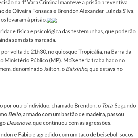
 decisão da 1ª Vara Criminal manteve a prisão preventiva
baixo
ano de Oliveira Fonseca e Brendon Alexander Luiz da Silva,
para
s levaram à prisão.
aumenta
gridade física e psicológica das testemunhas, que poderão
ou
ainda sem data marcada.
diminuir
o
 por volta de 21h30, no quiosque Tropicália, na Barra da
volume.
o Ministério Público (MP). Moïse teria trabalhado no
homem, denominado Jailton, o
Baixinho
, que estava no
do por outro indivíduo, chamado Brendon, o
Tota
. Segundo
como
Bello
, armado com um bastão de madeira, passou
lgo
Dezenove
, que continuou com as agressões.
ndon e Fábio e agredido com um taco de beisebol, socos,