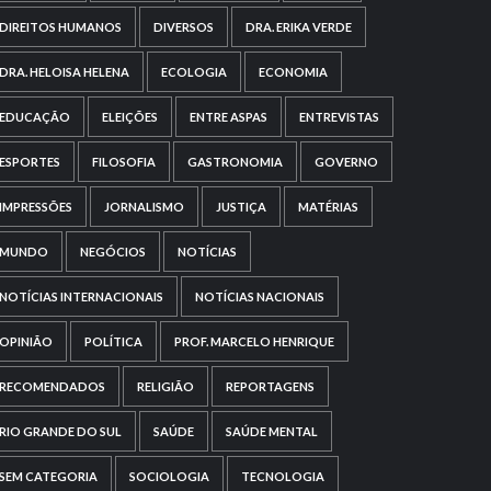
DIREITOS HUMANOS
DIVERSOS
DRA. ERIKA VERDE
DRA. HELOISA HELENA
ECOLOGIA
ECONOMIA
EDUCAÇÃO
ELEIÇÕES
ENTRE ASPAS
ENTREVISTAS
ESPORTES
FILOSOFIA
GASTRONOMIA
GOVERNO
IMPRESSÕES
JORNALISMO
JUSTIÇA
MATÉRIAS
MUNDO
NEGÓCIOS
NOTÍCIAS
NOTÍCIAS INTERNACIONAIS
NOTÍCIAS NACIONAIS
OPINIÃO
POLÍTICA
PROF. MARCELO HENRIQUE
RECOMENDADOS
RELIGIÃO
REPORTAGENS
RIO GRANDE DO SUL
SAÚDE
SAÚDE MENTAL
SEM CATEGORIA
SOCIOLOGIA
TECNOLOGIA