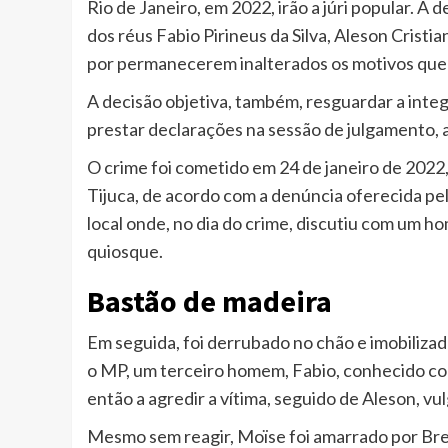
Rio de Janeiro, em 2022, irão a júri popular. A
dos réus Fabio Pirineus da Silva, Aleson Cristi
por permanecerem inalterados os motivos que o
A decisão objetiva, também, resguardar a inte
prestar declarações na sessão de julgamento, 
O crime foi cometido em 24 de janeiro de 2022,
Tijuca, de acordo com a denúncia oferecida pel
local onde, no dia do crime, discutiu com um 
quiosque.
Bastão de madeira
Em seguida, foi derrubado no chão e imobiliza
o MP, um terceiro homem, Fabio, conhecido 
então a agredir a vítima, seguido de Aleson, vu
Mesmo sem reagir, Moïse foi amarrado por Bre