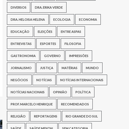
DIVERSOS
DRA. ERIKA VERDE
DRA. HELOISA HELENA
ECOLOGIA
ECONOMIA
EDUCAÇÃO
ELEIÇÕES
ENTRE ASPAS
ENTREVISTAS
ESPORTES
FILOSOFIA
GASTRONOMIA
GOVERNO
IMPRESSÕES
JORNALISMO
JUSTIÇA
MATÉRIAS
MUNDO
NEGÓCIOS
NOTÍCIAS
NOTÍCIAS INTERNACIONAIS
NOTÍCIAS NACIONAIS
OPINIÃO
POLÍTICA
PROF. MARCELO HENRIQUE
RECOMENDADOS
RELIGIÃO
REPORTAGENS
RIO GRANDE DO SUL
SAÚDE
SAÚDE MENTAL
SEM CATEGORIA