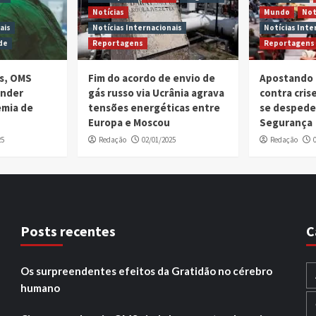
Notícias
Mundo
Not
ais
Notícias Internacionais
Notícias Inte
de
Reportagens
Reportagens
is, OMS
Fim do acordo de envio de
Apostando 
ender
gás russo via Ucrânia agrava
contra cri
emia de
tensões energéticas entre
se despede
Europa e Moscou
Segurança
25
Redação
02/01/2025
Redação
Posts recentes
C
Os surpreendentes efeitos da Gratidão no cérebro
humano