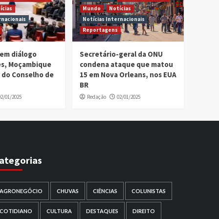
ícias
Mundo
Notícias
rnacionais
Notícias Internacionais
Reportagens
em diálogo
Secretário-geral da ONU
ses, Moçambique
condena ataque que matou
 do Conselho de
15 em Nova Orleans, nos EUA
BR
02/01/2025
Redação
02/01/2025
ategorias
AGRONEGÓCIO
CHUVAS
CIÊNCIAS
COLUNISTAS
COTIDIANO
CULTURA
DESTAQUES
DIREITO