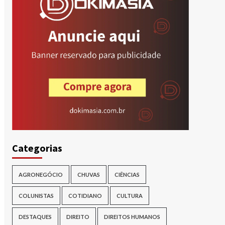
r
Categorias
AGRONEGÓCIO
CHUVAS
CIÊNCIAS
COLUNISTAS
COTIDIANO
CULTURA
DESTAQUES
DIREITO
DIREITOS HUMANOS