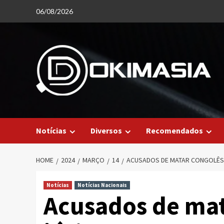
Skip
06/08/2026
to
content
Notícias
Diversos
Recomendados
HOME
2024
MARÇO
14
ACUSADOS DE MATAR CONGOLÊS 
Notícias
Notícias Nacionais
Acusados de mat