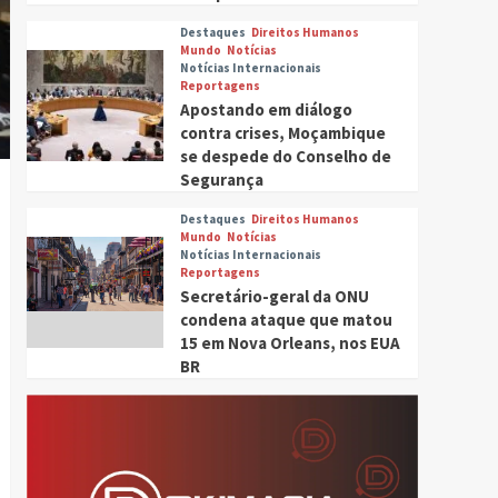
Destaques
Direitos Humanos
Mundo
Notícias
Notícias Internacionais
Reportagens
Apostando em diálogo
contra crises, Moçambique
se despede do Conselho de
Segurança
Tocador
de
Destaques
Direitos Humanos
Mundo
Notícias
áudio
Notícias Internacionais
Reportagens
Secretário-geral da ONU
condena ataque que matou
15 em Nova Orleans, nos EUA
BR