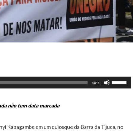
Use
00:00
as
setas
nda não tem data marcada
para
cima
ou
yi Kabagambe em um quiosque da Barra da Tijuca, no
para