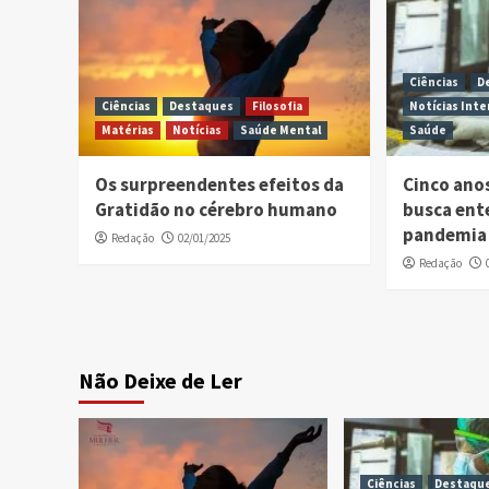
Ciências
D
Ciências
Destaques
Filosofia
Notícias Inte
Matérias
Notícias
Saúde Mental
Saúde
Os surpreendentes efeitos da
Cinco ano
Gratidão no cérebro humano
busca ent
pandemia 
Redação
02/01/2025
Redação
Não Deixe de Ler
Ciências
Destaqu