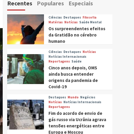
Recentes
Populares
Especiais
Ciências
Destaques
Filosofia
Matérias
Notícias
Saúde Mental
Os surpreendentes efeitos
da Gratidão no cérebro
humano
Ciências
Destaques
Notícias
Notícias Internacionais
Reportagens
Saúde
Cinco anos depois, OMS
ainda busca entender
origens da pandemia de
Covid-19
Destaques
Mundo
Negócios
Notícias
Notícias Internacionais
Reportagens
Fim do acordo de envio de
gás russo via Ucrânia agrava
tensões energéticas entre
Europa e Moscou