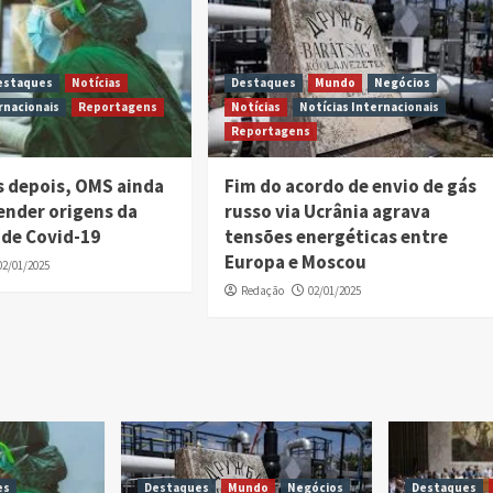
estaques
Notícias
Destaques
Mundo
Negócios
rnacionais
Reportagens
Notícias
Notícias Internacionais
Reportagens
s depois, OMS ainda
Fim do acordo de envio de gás
ender origens da
russo via Ucrânia agrava
de Covid-19
tensões energéticas entre
Europa e Moscou
02/01/2025
Redação
02/01/2025
es
Destaques
Mundo
Negócios
Destaques