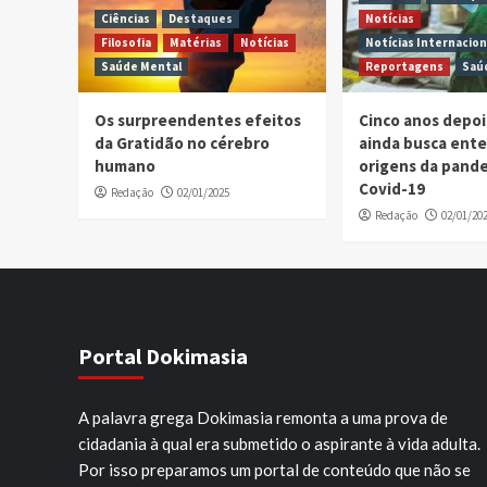
Ciências
Destaques
Notícias
Filosofia
Matérias
Notícias
Notícias Internacion
Saúde Mental
Reportagens
Saú
Os surpreendentes efeitos
Cinco anos depo
da Gratidão no cérebro
ainda busca ent
humano
origens da pand
Covid-19
Redação
02/01/2025
Redação
02/01/20
Portal Dokimasia
A palavra grega Dokimasia remonta a uma prova de
cidadania à qual era submetido o aspirante à vida adulta.
Por isso preparamos um portal de conteúdo que não se