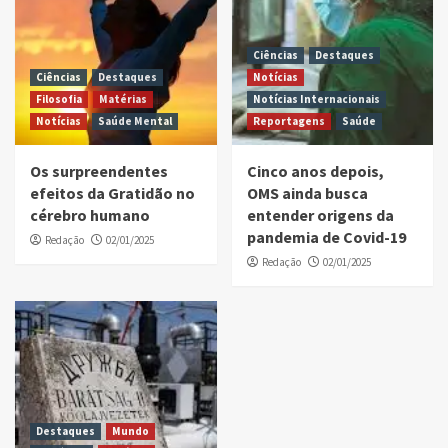
Ciências
Destaques
Ciências
Destaques
Notícias
Filosofia
Matérias
Notícias Internacionais
Notícias
Saúde Mental
Reportagens
Saúde
Os surpreendentes
Cinco anos depois,
efeitos da Gratidão no
OMS ainda busca
cérebro humano
entender origens da
pandemia de Covid-19
Redação
02/01/2025
Redação
02/01/2025
Destaques
Mundo