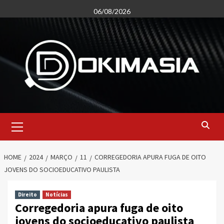
Skip
06/08/2026
to
content
Primary
Menu
HOME
2024
MARÇO
11
CORREGEDORIA APURA FUGA DE OITO
JOVENS DO SOCIOEDUCATIVO PAULISTA
Direito
Notícias
Corregedoria apura fuga de oito
jovens do socioeducativo paulista