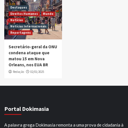
Destaques
Direitos Humanos
Mundo
Notícias
Notícias Internacionais
Reportagens
Secretário-geral da ONU
condena ataque que
matou 15 em Nova
Orleans, nos EUA BR
Redação
02/01/2025
Portal Dokimasia
A palavra grega Dokimasia remonta a uma prova de cidadania à