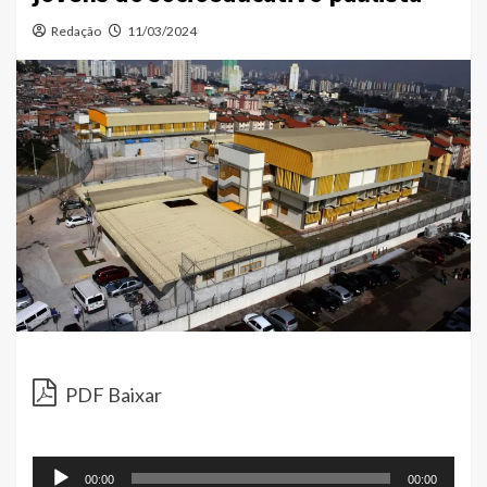
Redação
11/03/2024
Toc
de
PDF Baixar
áud
00:00
00:00