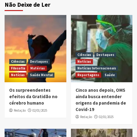
Não Deixe de Ler
Ciências
Destaques
Ciências
Destaques
Notícias
Filosofia
Matérias
Notícias Internacionais
Notícias
Saúde Mental
Reportagens
Saúde
Os surpreendentes
Cinco anos depois, OMS
efeitos da Gratidão no
ainda busca entender
cérebro humano
origens da pandemia de
Covid-19
Redação
02/01/2025
Redação
02/01/2025