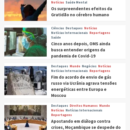
Notícias
Saúde Mental
Os surpreendentes efeitos da
Gratidão no cérebro humano
Ciências
Destaques
Notícias
Notícias Internacionais
Reportagens
Saúde
Cinco anos depois, OMS ainda
busca entender origens da
pandemia de Covid-19
Destaques
Mundo
Negócios
Notícias
Notícias Internacionais
Reportagens
Fim do acordo de envio de gás
russo via Ucrânia agrava tensões
energéticas entre Europa e
Moscou
Destaques
Direitos Humanos
Mundo
Notícias
Notícias Internacionais
Reportagens
Apostando em diálogo contra
crises, Moçambique se despede do