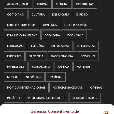
AGRONEGÓCIO
CHUVAS
CIÊNCIAS
COLUNISTAS
COTIDIANO
CULTURA
DESTAQUES
DIREITO
DIREITOS HUMANOS
DIVERSOS
DRA. ERIKA VERDE
DRA. HELOISA HELENA
ECOLOGIA
ECONOMIA
EDUCAÇÃO
ELEIÇÕES
ENTRE ASPAS
ENTREVISTAS
ESPORTES
FILOSOFIA
GASTRONOMIA
GOVERNO
IMPRESSÕES
JORNALISMO
JUSTIÇA
MATÉRIAS
MUNDO
NEGÓCIOS
NOTÍCIAS
NOTÍCIAS INTERNACIONAIS
NOTÍCIAS NACIONAIS
OPINIÃO
POLÍTICA
PROF. MARCELO HENRIQUE
RECOMENDADOS
RELIGIÃO
REPORTAGENS
RIO GRANDE DO SUL
SAÚDE
Gerenciar Consentimento de