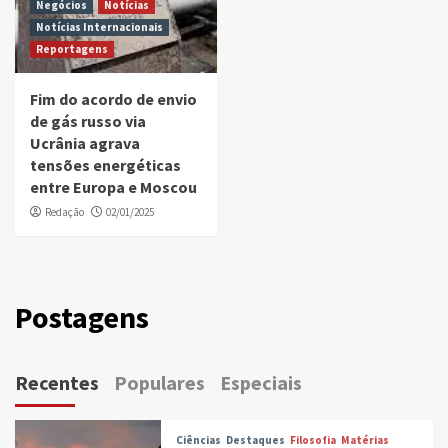
Negócios
Notícias
Notícias Internacionais
Reportagens
Fim do acordo de envio
de gás russo via
Ucrânia agrava
tensões energéticas
entre Europa e Moscou
Redação
02/01/2025
Postagens
Recentes
Populares
Especiais
Ciências
Destaques
Filosofia
Matérias