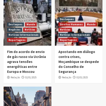
Destaques
Destaques
Mundo
Direitos Humanos
Mundo
Negócios
Notícias
Notícias
Notícias Internacionais
Notícias Internacionais
Reportagens
Reportagens
Fim do acordo de envio
Apostando em diálogo
de gás russo via Ucrânia
contra crises,
agrava tensões
Moçambique se despede
energéticas entre
do Conselho de
Europa e Moscou
Segurança
Redação
02/01/2025
Redação
02/01/2025