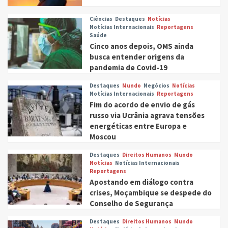
Ciências
Destaques
Notícias
Notícias Internacionais
Reportagens
Saúde
Cinco anos depois, OMS ainda
busca entender origens da
pandemia de Covid-19
Destaques
Mundo
Negócios
Notícias
Notícias Internacionais
Reportagens
Fim do acordo de envio de gás
russo via Ucrânia agrava tensões
energéticas entre Europa e
Moscou
Destaques
Direitos Humanos
Mundo
Notícias
Notícias Internacionais
Reportagens
Apostando em diálogo contra
crises, Moçambique se despede do
Conselho de Segurança
Destaques
Direitos Humanos
Mundo