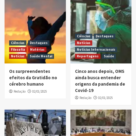
Ciências
Destaques
Ciências
Destaques
Notícias
Filosofia
Matérias
Notícias Internacionais
Notícias
Saúde Mental
Reportagens
Saúde
Os surpreendentes
Cinco anos depois, OMS
efeitos da Gratidão no
ainda busca entender
cérebro humano
origens da pandemia de
Covid-19
Redação
02/01/2025
Redação
02/01/2025