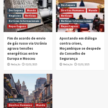
Destaques
Destaques
Mundo
Direitos Humanos
Mundo
Negócios
Notícias
Notícias
Notícias Internacionais
Notícias Internacionais
Reportagens
Reportagens
Fim do acordo de envio
Apostando em diálogo
de gás russo via Ucrânia
contra crises,
agrava tensões
Moçambique se despede
energéticas entre
do Conselho de
Europa e Moscou
Segurança
Redação
02/01/2025
Redação
02/01/2025
Destaques
Direitos Humanos
Mundo