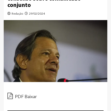
conjunto
Redação
29/02/2024
Toc
de
PDF Baixar
áud