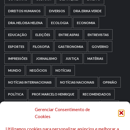
DIREITOS HUMANOS
DIVERSOS
DRA. ERIKA VERDE
DRA. HELOISA HELENA
ECOLOGIA
ECONOMIA
EDUCAÇÃO
ELEIÇÕES
ENTRE ASPAS
ENTREVISTAS
ESPORTES
FILOSOFIA
GASTRONOMIA
GOVERNO
IMPRESSÕES
JORNALISMO
JUSTIÇA
MATÉRIAS
MUNDO
NEGÓCIOS
NOTÍCIAS
NOTÍCIAS INTERNACIONAIS
NOTÍCIAS NACIONAIS
OPINIÃO
POLÍTICA
PROF. MARCELO HENRIQUE
RECOMENDADOS
RELIGIÃO
REPORTAGENS
RIO GRANDE DO SUL
SAÚDE
Gerenciar Consentimento de
Cookies
SAÚDE MENTAL
SEM CATEGORIA
SOCIOLOGIA
Utilizamos cookies para personalizar anúncios e melhorar a
TECNOLOGIA
TRIPADVISOR
TURISMO