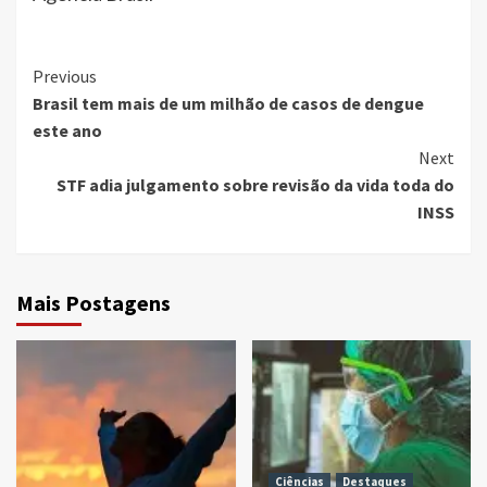
Continue
Previous
Brasil tem mais de um milhão de casos de dengue
Reading
este ano
Next
STF adia julgamento sobre revisão da vida toda do
INSS
Mais Postagens
Ciências
Destaques