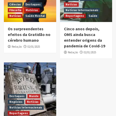
Ciências
Destaques
Notícias
Filosofia
Matérias
Notícias Internacionais
Notícias
Saúde Mental
Reportagens
Saúde
Os surpreendentes
Cinco anos depois,
efeitos da Gratidão no
OMS ainda busca
cérebro humano
entender origens da
pandemia de Covid-19
Redação
02/01/2025
Redação
02/01/2025
Destaques
Mundo
Negócios
Notícias
Notícias Internacionais
Reportagens