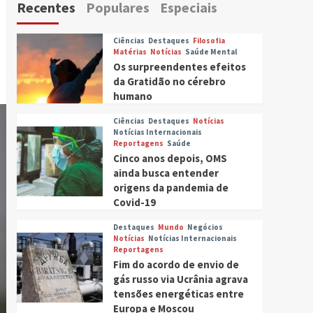
Recentes
Populares
Especiais
Ciências
Destaques
Filosofia
Matérias
Notícias
Saúde Mental
Os surpreendentes efeitos
da Gratidão no cérebro
humano
Ciências
Destaques
Notícias
Notícias Internacionais
Reportagens
Saúde
Cinco anos depois, OMS
ainda busca entender
origens da pandemia de
Covid-19
Destaques
Mundo
Negócios
Notícias
Notícias Internacionais
Reportagens
Fim do acordo de envio de
gás russo via Ucrânia agrava
tensões energéticas entre
Europa e Moscou