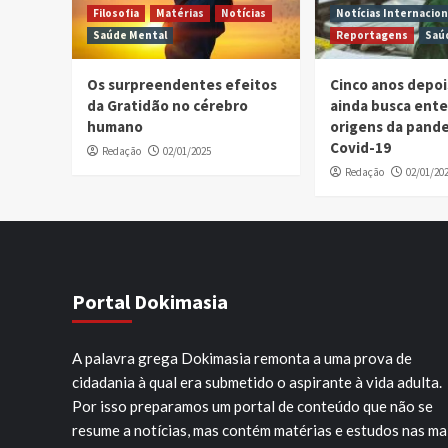
Filosofia
Matérias
Notícias
Notícias Internacion
Saúde Mental
Reportagens
Saú
Os surpreendentes efeitos
Cinco anos depo
da Gratidão no cérebro
ainda busca ent
humano
origens da pand
Covid-19
Redação
02/01/2025
Redação
02/01/20
Portal Dokimasia
A palavra grega Dokimasia remonta a uma prova de
cidadania à qual era submetido o aspirante à vida adulta.
Por isso preparamos um portal de conteúdo que não se
resume a notícias, mas contém matérias e estudos nas ma