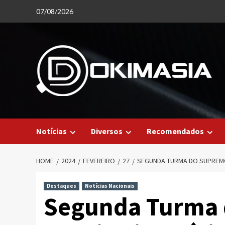
Skip
07/08/2026
to
content
Notícias
Diversos
Recomendados
HOME
2024
FEVEREIRO
27
SEGUNDA TURMA DO SUPREMO
Destaques
Notícias Nacionais
Segunda Turma