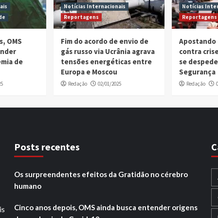
ais
Notícias Internacionais
Notícias Inte
de
Reportagens
Reportagens
is, OMS
Fim do acordo de envio de
Apostando 
ender
gás russo via Ucrânia agrava
contra cri
emia de
tensões energéticas entre
se despede
Europa e Moscou
Segurança
25
Redação
02/01/2025
Redação
Posts recentes
C
Os surpreendentes efeitos da Gratidão no cérebro
humano
Cinco anos depois, OMS ainda busca entender origens
is