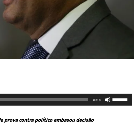
Use
00:00
as
setas
e prova contra político embasou decisão
para
cima