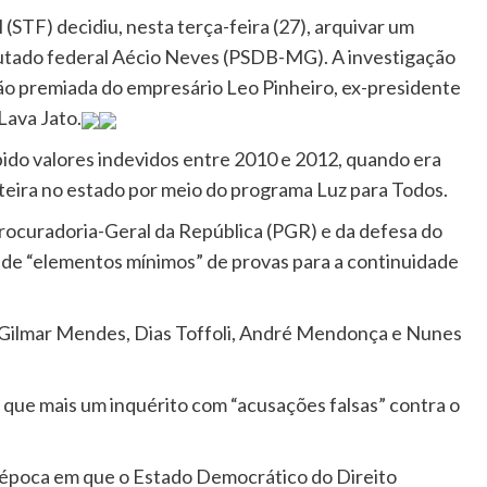
ou
STF) decidiu, nesta terça-feira (27), arquivar um
para
putado federal Aécio Neves (PSDB-MG). A investigação
baixo
ção premiada do empresário Leo Pinheiro, ex-presidente
para
Lava Jato.
aumenta
ido valores indevidos entre 2010 e 2012, quando era
ou
teira no estado por meio do programa Luz para Todos.
diminuir
Procuradoria-Geral da República (PGR) e da defesa do
o
a de “elementos mínimos” de provas para a continuidade
volume.
 Gilmar Mendes, Dias Toffoli, André Mendonça e Nunes
 que mais um inquérito com “acusações falsas” contra o
a época em que o Estado Democrático do Direito