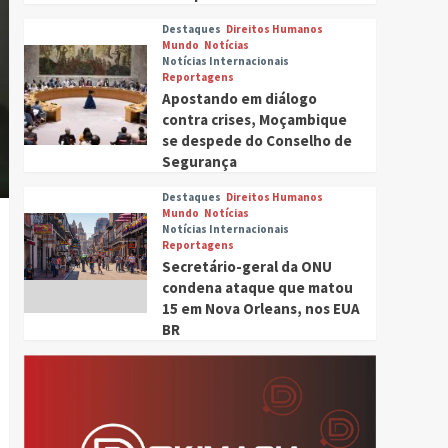
Destaques
Direitos Humanos
Mundo
Notícias
Notícias Internacionais
Reportagens
Apostando em diálogo
contra crises, Moçambique
se despede do Conselho de
Segurança
Destaques
Direitos Humanos
Mundo
Notícias
Tocador
Notícias Internacionais
Reportagens
de
Secretário-geral da ONU
áudio
condena ataque que matou
15 em Nova Orleans, nos EUA
BR