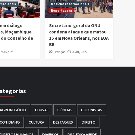
rnacionais
Notícias Internacionais
Reportagens
em diálogo
Secretário-geral da ONU
ses, Moçambique
condena ataque que matou
 do Conselho de
15 em Nova Orleans, nos EUA
BR
02/01/2025
Redação
02/01/2025
ategorias
AGRONEGÓCIO
CHUVAS
CIÊNCIAS
COLUNISTAS
COTIDIANO
CULTURA
DESTAQUES
DIREITO
DIREITOS HUMANOS
DIVERSOS
DRA. ERIKA VERDE