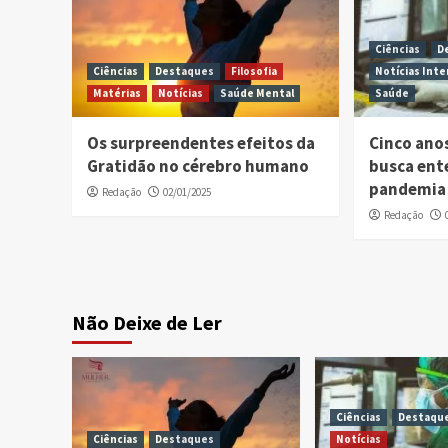
Ciências
D
Ciências
Destaques
Filosofia
Notícias Inte
Matérias
Notícias
Saúde Mental
Saúde
Os surpreendentes efeitos da
Cinco ano
Gratidão no cérebro humano
busca ent
pandemia 
Redação
02/01/2025
Redação
Não Deixe de Ler
Ciências
Destaqu
Ciências
Destaques
Notícias