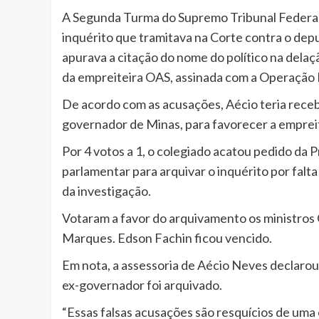
A Segunda Turma do Supremo Tribunal Federal (
inquérito que tramitava na Corte contra o de
apurava a citação do nome do político na dela
da empreiteira OAS, assinada com a Operação 
De acordo com as acusações, Aécio teria receb
governador de Minas, para favorecer a emprei
Por 4 votos a 1, o colegiado acatou pedido da 
parlamentar para arquivar o inquérito por falt
da investigação.
Votaram a favor do arquivamento os ministros
Marques. Edson Fachin ficou vencido.
Em nota, a assessoria de Aécio Neves declarou
ex-governador foi arquivado.
“Essas falsas acusações são resquícios de um