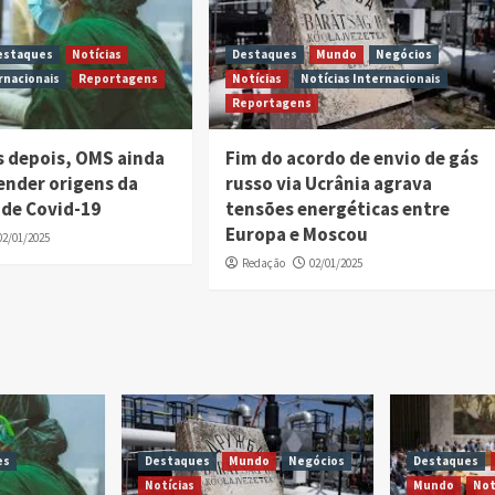
estaques
Notícias
Destaques
Mundo
Negócios
rnacionais
Reportagens
Notícias
Notícias Internacionais
Reportagens
s depois, OMS ainda
Fim do acordo de envio de gás
ender origens da
russo via Ucrânia agrava
de Covid-19
tensões energéticas entre
Europa e Moscou
02/01/2025
Redação
02/01/2025
es
Destaques
Mundo
Negócios
Destaques
Notícias
Mundo
Not