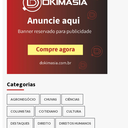
r
Categorias
AGRONEGÓCIO
CHUVAS
CIÊNCIAS
COLUNISTAS
COTIDIANO
CULTURA
DESTAQUES
DIREITO
DIREITOS HUMANOS