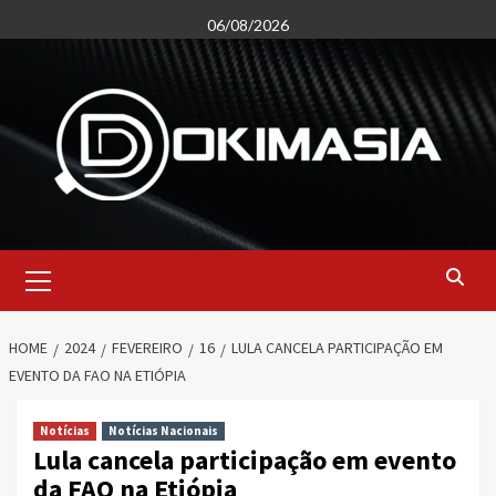
Skip
06/08/2026
to
content
Primary
Menu
HOME
2024
FEVEREIRO
16
LULA CANCELA PARTICIPAÇÃO EM
EVENTO DA FAO NA ETIÓPIA
Notícias
Notícias Nacionais
Lula cancela participação em evento
da FAO na Etiópia