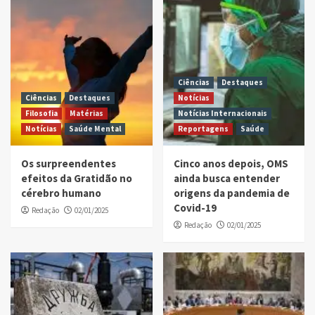
Ciências
Destaques
Ciências
Destaques
Notícias
Filosofia
Matérias
Notícias Internacionais
Notícias
Saúde Mental
Reportagens
Saúde
Os surpreendentes
Cinco anos depois, OMS
efeitos da Gratidão no
ainda busca entender
cérebro humano
origens da pandemia de
Covid-19
Redação
02/01/2025
Redação
02/01/2025