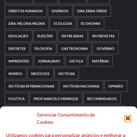
DIREITOS HUMANOS
DIVERSOS
DRA. ERIKA VERDE
DRA. HELOISA HELENA
ECOLOGIA
ECONOMIA
EDUCAÇÃO
ELEIÇÕES
ENTRE ASPAS
ENTREVISTAS
ESPORTES
FILOSOFIA
GASTRONOMIA
GOVERNO
IMPRESSÕES
JORNALISMO
JUSTIÇA
MATÉRIAS
MUNDO
NEGÓCIOS
NOTÍCIAS
NOTÍCIAS INTERNACIONAIS
NOTÍCIAS NACIONAIS
OPINIÃO
POLÍTICA
PROF. MARCELO HENRIQUE
RECOMENDADOS
RELIGIÃO
REPORTAGENS
RIO GRANDE DO SUL
SAÚDE
Gerenciar Consentimento de
Cookies
SAÚDE MENTAL
SEM CATEGORIA
SOCIOLOGIA
Utilizamos cookies para personalizar anúncios e melhorar a
TECNOLOGIA
TRIPADVISOR
TURISMO