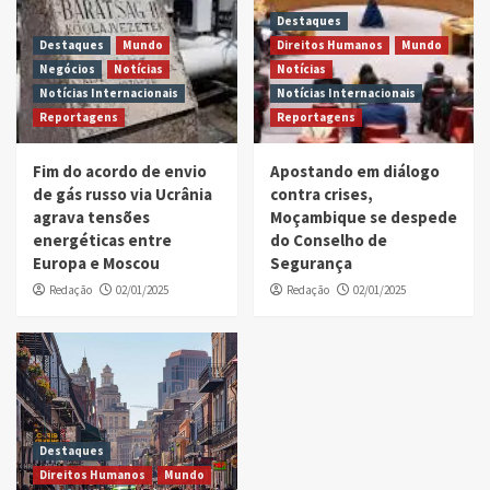
Destaques
Destaques
Mundo
Direitos Humanos
Mundo
Negócios
Notícias
Notícias
Notícias Internacionais
Notícias Internacionais
Reportagens
Reportagens
Fim do acordo de envio
Apostando em diálogo
de gás russo via Ucrânia
contra crises,
agrava tensões
Moçambique se despede
energéticas entre
do Conselho de
Europa e Moscou
Segurança
Redação
02/01/2025
Redação
02/01/2025
Destaques
Direitos Humanos
Mundo