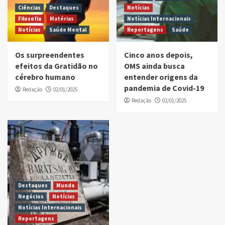
Ciências
Destaques
Notícias
Filosofia
Matérias
Notícias Internacionais
Notícias
Saúde Mental
Reportagens
Saúde
Os surpreendentes
Cinco anos depois,
efeitos da Gratidão no
OMS ainda busca
cérebro humano
entender origens da
pandemia de Covid-19
Redação
02/01/2025
Redação
02/01/2025
Destaques
Mundo
Negócios
Notícias
Notícias Internacionais
Reportagens