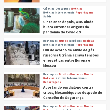
Ciências
Destaques
Notícias
Notícias Internacionais
Reportagens
Saúde
Cinco anos depois, OMS ainda
busca entender origens da
pandemia de Covid-19
Destaques
Mundo
Negócios
Notícias
Notícias Internacionais
Reportagens
Fim do acordo de envio de gás
russo via Ucrânia agrava tensões
energéticas entre Europa e
Moscou
Destaques
Direitos Humanos
Mundo
Notícias
Notícias Internacionais
Reportagens
Apostando em diálogo contra
crises, Moçambique se despede do
Conselho de Segurança
Destaques
Direitos Humanos
Mundo