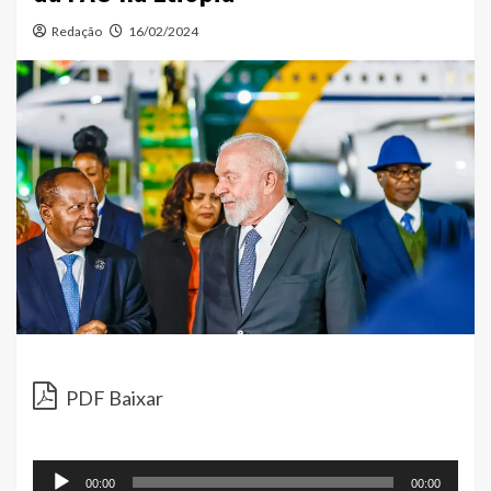
Redação
16/02/2024
Toc
de
PDF Baixar
áud
00:00
00:00