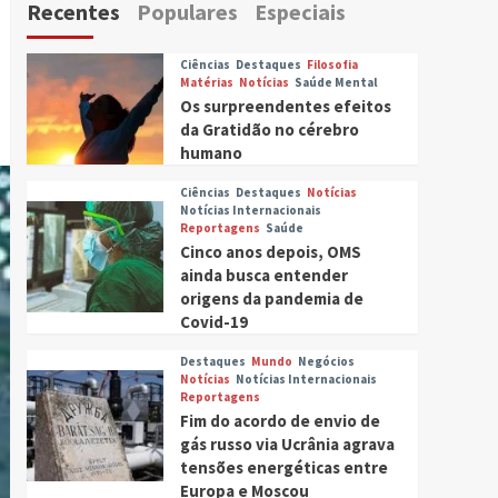
Recentes
Populares
Especiais
Ciências
Destaques
Filosofia
Matérias
Notícias
Saúde Mental
Os surpreendentes efeitos
da Gratidão no cérebro
humano
Ciências
Destaques
Notícias
Notícias Internacionais
Reportagens
Saúde
Cinco anos depois, OMS
ainda busca entender
origens da pandemia de
Covid-19
Destaques
Mundo
Negócios
Notícias
Notícias Internacionais
Reportagens
Fim do acordo de envio de
gás russo via Ucrânia agrava
tensões energéticas entre
Europa e Moscou