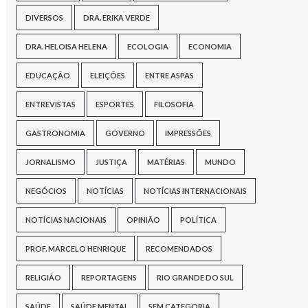
DIVERSOS
DRA. ERIKA VERDE
DRA. HELOISA HELENA
ECOLOGIA
ECONOMIA
EDUCAÇÃO
ELEIÇÕES
ENTRE ASPAS
ENTREVISTAS
ESPORTES
FILOSOFIA
GASTRONOMIA
GOVERNO
IMPRESSÕES
JORNALISMO
JUSTIÇA
MATÉRIAS
MUNDO
NEGÓCIOS
NOTÍCIAS
NOTÍCIAS INTERNACIONAIS
NOTÍCIAS NACIONAIS
OPINIÃO
POLÍTICA
PROF. MARCELO HENRIQUE
RECOMENDADOS
RELIGIÃO
REPORTAGENS
RIO GRANDE DO SUL
SAÚDE
SAÚDE MENTAL
SEM CATEGORIA