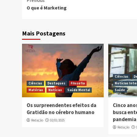
Continue
Previous
O que é Marketing
Reading
Mais Postagens
Ciências
D
Ciências
Destaques
Filosofia
Notícias Inte
Matérias
Notícias
Saúde Mental
Saúde
Os surpreendentes efeitos da
Cinco ano
Gratidão no cérebro humano
busca ent
pandemia 
Redação
02/01/2025
Redação