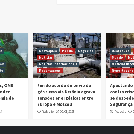
es
Destaques
Mundo
Negócios
Destaques
Notícias
Mundo
Not
ais
Notícias Internacionais
Notícias Inte
de
Reportagens
Reportagens
is, OMS
Fim do acordo de envio de
Apostando 
ender
gás russo via Ucrânia agrava
contra cri
emia de
tensões energéticas entre
se despede
Europa e Moscou
Segurança
25
Redação
02/01/2025
Redação