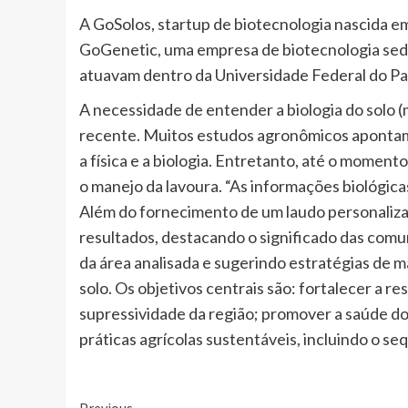
A GoSolos, startup de biotecnologia nascida e
GoGenetic, uma empresa de biotecnologia sedi
atuavam dentro da Universidade Federal do P
A necessidade de entender a biologia do solo 
recente. Muitos estudos agronômicos apontam 
a física e a biologia. Entretanto, até o momento
o manejo da lavoura. “As informações biológica
Além do fornecimento de um laudo personaliza
resultados, destacando o significado das comu
da área analisada e sugerindo estratégias de ma
solo. Os objetivos centrais são: fortalecer a r
supressividade da região; promover a saúde do so
práticas agrícolas sustentáveis, incluindo o se