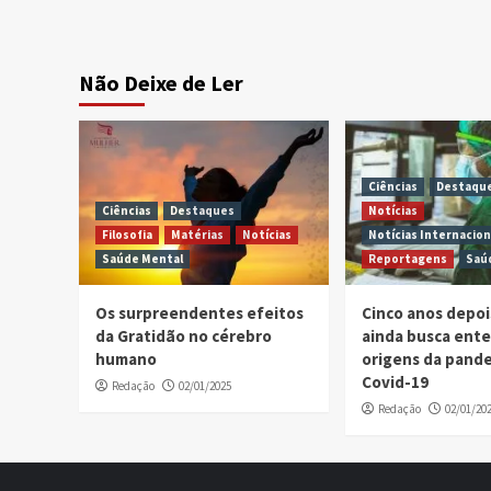
Não Deixe de Ler
Ciências
Destaqu
Ciências
Destaques
Notícias
Filosofia
Matérias
Notícias
Notícias Internacion
Saúde Mental
Reportagens
Saú
Os surpreendentes efeitos
Cinco anos depo
da Gratidão no cérebro
ainda busca ent
humano
origens da pand
Covid-19
Redação
02/01/2025
Redação
02/01/20