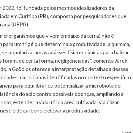
m 2022, foi fundada pelos mesmos idealizadores da
ada em Curitiba (PR), composta por pesquisadores que
araná (UFPR).
(microrganismos que vivem embaixo da terra) não é
para um tripé que determina a produtividade: a química,
, se popularizaram as análises físico-químicas para balizar
s foram, de certa forma, negligenciadas”, comenta Jarek.
do, a GoSolos oferece a interpretação detalhada desses
nidades microbianas identificadas no contexto específico
nejo para equilibrar ou potencializar a microbiota do
esistência do solo contra possíveis doenças, ampliando a
lo; estender a vida útil da área cultivada; viabilizar
questro de carbono e elevar a produtividade.