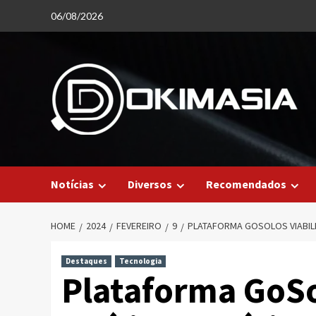
Skip
06/08/2026
to
content
Notícias
Diversos
Recomendados
HOME
2024
FEVEREIRO
9
PLATAFORMA GOSOLOS VIABILI
Destaques
Tecnologia
Plataforma GoSol