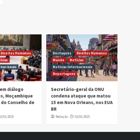
Direitos Humanos
Destaques
Direitos Humanos
ícias
Mundo
Notícias
rnacionais
Notícias Internacionais
Reportagens
em diálogo
Secretário-geral da ONU
ses, Moçambique
condena ataque que matou
 do Conselho de
15 em Nova Orleans, nos EUA
BR
02/01/2025
Redação
02/01/2025