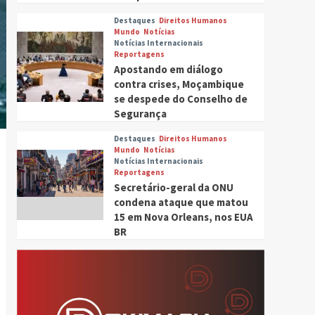
Destaques
Direitos Humanos
Mundo
Notícias
Notícias Internacionais
Reportagens
Apostando em diálogo
contra crises, Moçambique
se despede do Conselho de
Segurança
Destaques
Direitos Humanos
Mundo
Notícias
Notícias Internacionais
Reportagens
Secretário-geral da ONU
condena ataque que matou
15 em Nova Orleans, nos EUA
BR