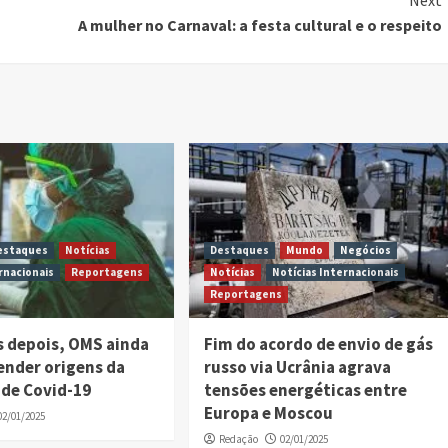
Next
A mulher no Carnaval: a festa cultural e o respeito
estaques
Notícias
Destaques
Mundo
Negócios
rnacionais
Reportagens
Notícias
Notícias Internacionais
Reportagens
s depois, OMS ainda
Fim do acordo de envio de gás
ender origens da
russo via Ucrânia agrava
de Covid-19
tensões energéticas entre
Europa e Moscou
02/01/2025
Redação
02/01/2025