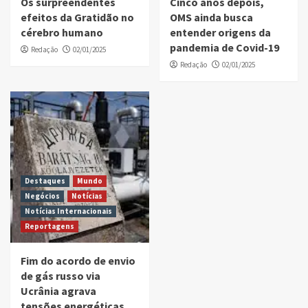
Os surpreendentes
Cinco anos depois,
efeitos da Gratidão no
OMS ainda busca
cérebro humano
entender origens da
pandemia de Covid-19
Redação
02/01/2025
Redação
02/01/2025
Destaques
Mundo
Negócios
Notícias
Notícias Internacionais
Reportagens
Fim do acordo de envio
de gás russo via
Ucrânia agrava
tensões energéticas