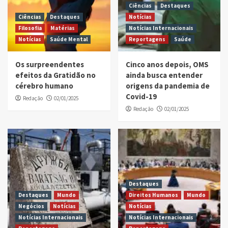
Ciências
Destaques
Ciências
Destaques
Notícias
Filosofia
Matérias
Notícias Internacionais
Notícias
Saúde Mental
Reportagens
Saúde
Os surpreendentes
Cinco anos depois, OMS
efeitos da Gratidão no
ainda busca entender
cérebro humano
origens da pandemia de
Covid-19
Redação
02/01/2025
Redação
02/01/2025
Destaques
Destaques
Mundo
Direitos Humanos
Mundo
Negócios
Notícias
Notícias
Notícias Internacionais
Notícias Internacionais