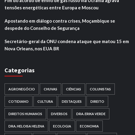
Fim do acordo de envio de gás russo via Ucrânia agrava
tensões energéticas entre Europa e Moscou
Apostando em diálogo contra crises, Moçambique se
despede do Conselho de Segurança
Secretário-geral da ONU condena ataque que matou 15 em
Nova Orleans, nos EUA BR
Categorias
AGRONEGÓCIO
CHUVAS
CIÊNCIAS
COLUNISTAS
COTIDIANO
CULTURA
DESTAQUES
DIREITO
DIREITOS HUMANOS
DIVERSOS
DRA. ERIKA VERDE
DRA. HELOISA HELENA
ECOLOGIA
ECONOMIA