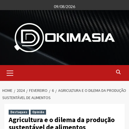
Skip
09/08/2026
to
content
Primary
Menu
HOME
2024
FEVEREIRO
6
AGRICULTURA E O DILEMA DA PRODUÇÃO
SUSTENTÁVEL DE ALIMENTOS
Destaques
Opinião
Agricultura e o dilema da produção
sustentável de alimentos