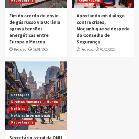
Reportagens
Reportagens
Fim do acordo de envio
Apostando em diálogo
de gás russo via Ucrânia
contra crises,
agrava tensões
Moçambique se despede
energéticas entre
do Conselho de
Europa e Moscou
Segurança
Redação
02/01/2025
Redação
02/01/2025
Destaques
Direitos Humanos
Mundo
Notícias
Notícias Internacionais
Reportagens
Secretário-geral da ONU