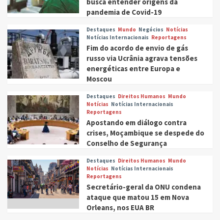
busca entender origens da
pandemia de Covid-19
Destaques
Mundo
Negócios
Notícias
Notícias Internacionais
Reportagens
Fim do acordo de envio de gás
russo via Ucrânia agrava tensões
energéticas entre Europa e
Moscou
Destaques
Direitos Humanos
Mundo
Notícias
Notícias Internacionais
Reportagens
Apostando em diálogo contra
crises, Moçambique se despede do
Conselho de Segurança
Destaques
Direitos Humanos
Mundo
Notícias
Notícias Internacionais
Reportagens
Secretário-geral da ONU condena
ataque que matou 15 em Nova
Orleans, nos EUA BR