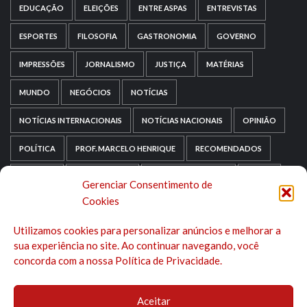
EDUCAÇÃO
ELEIÇÕES
ENTRE ASPAS
ENTREVISTAS
ESPORTES
FILOSOFIA
GASTRONOMIA
GOVERNO
IMPRESSÕES
JORNALISMO
JUSTIÇA
MATÉRIAS
MUNDO
NEGÓCIOS
NOTÍCIAS
NOTÍCIAS INTERNACIONAIS
NOTÍCIAS NACIONAIS
OPINIÃO
POLÍTICA
PROF. MARCELO HENRIQUE
RECOMENDADOS
RELIGIÃO
REPORTAGENS
RIO GRANDE DO SUL
SAÚDE
Gerenciar Consentimento de
Cookies
SAÚDE MENTAL
SEM CATEGORIA
SOCIOLOGIA
Utilizamos cookies para personalizar anúncios e melhorar a
TECNOLOGIA
TRIPADVISOR
TURISMO
sua experiência no site. Ao continuar navegando, você
concorda com a nossa Política de Privacidade.
Aceitar