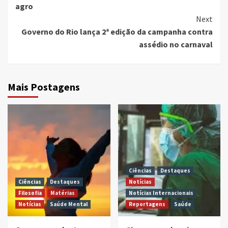
agro
Next
Governo do Rio lança 2ª edição da campanha contra
assédio no carnaval
Mais Postagens
Ciências
Destaques
Ciências
Destaques
Notícias
Filosofia
Matérias
Notícias Internacionais
Notícias
Saúde Mental
Reportagens
Saúde