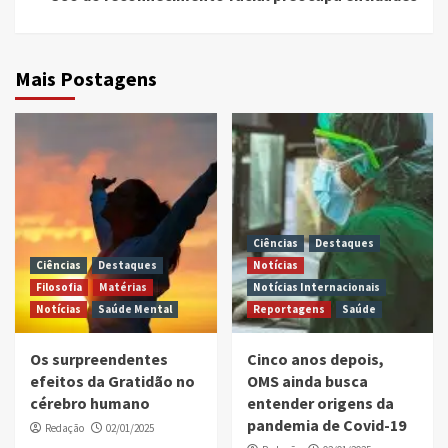
Mais Postagens
Ciências
Destaques
Ciências
Destaques
Notícias
Filosofia
Matérias
Notícias Internacionais
Notícias
Saúde Mental
Reportagens
Saúde
Os surpreendentes
Cinco anos depois,
efeitos da Gratidão no
OMS ainda busca
cérebro humano
entender origens da
pandemia de Covid-19
Redação
02/01/2025