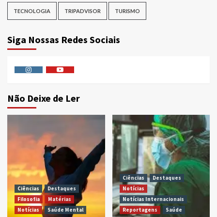
TECNOLOGIA
TRIPADVISOR
TURISMO
Siga Nossas Redes Sociais
Instagram
Youtube
Não Deixe de Ler
Ciências
Destaques
Ciências
Destaques
Notícias
Filosofia
Matérias
Notícias Internacionais
Notícias
Saúde Mental
Reportagens
Saúde