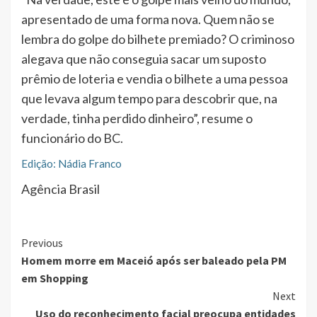
apresentado de uma forma nova. Quem não se
lembra do golpe do bilhete premiado? O criminoso
alegava que não conseguia sacar um suposto
prêmio de loteria e vendia o bilhete a uma pessoa
que levava algum tempo para descobrir que, na
verdade, tinha perdido dinheiro”, resume o
funcionário do BC.
Edição: Nádia Franco
Agência Brasil
Continue
Previous
Homem morre em Maceió após ser baleado pela PM
Reading
em Shopping
Next
Uso do reconhecimento facial preocupa entidades