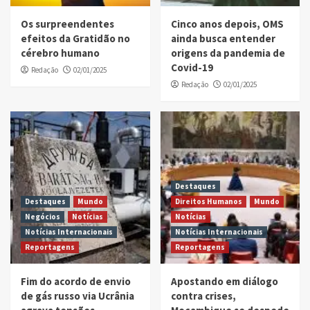
Os surpreendentes
Cinco anos depois, OMS
efeitos da Gratidão no
ainda busca entender
cérebro humano
origens da pandemia de
Covid-19
Redação
02/01/2025
Redação
02/01/2025
Destaques
Destaques
Mundo
Direitos Humanos
Mundo
Negócios
Notícias
Notícias
Notícias Internacionais
Notícias Internacionais
Reportagens
Reportagens
Fim do acordo de envio
Apostando em diálogo
de gás russo via Ucrânia
contra crises,