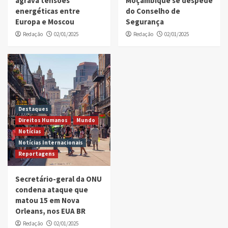
agrava tensões
Moçambique se despede
energéticas entre
do Conselho de
Europa e Moscou
Segurança
Redação
02/01/2025
Redação
02/01/2025
Destaques
Direitos Humanos
Mundo
Notícias
Notícias Internacionais
Reportagens
Secretário-geral da ONU
condena ataque que
matou 15 em Nova
Orleans, nos EUA BR
Redação
02/01/2025