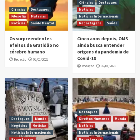
Ciências
Destaques
Ciências
Destaques
Notícias
Filosofia
Matérias
Notícias Internacionais
Notícias
Saúde Mental
Reportagens
Saúde
Os surpreendentes
Cinco anos depois, OMS
efeitos da Gratidão no
ainda busca entender
cérebro humano
origens da pandemia de
Covid-19
Redação
02/01/2025
Redação
02/01/2025
Destaques
Destaques
Mundo
Direitos Humanos
Mundo
Negócios
Notícias
Notícias
Notícias Internacionais
Notícias Internacionais
Reportagens
Reportagens