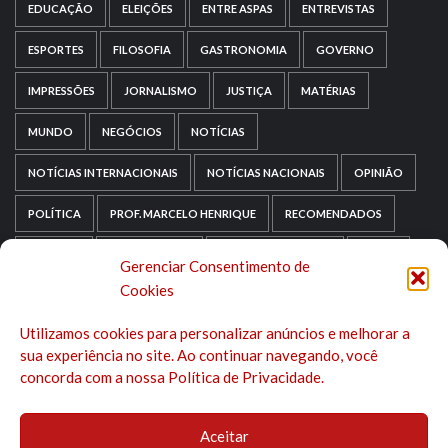
EDUCAÇÃO
ELEIÇÕES
ENTRE ASPAS
ENTREVISTAS
ESPORTES
FILOSOFIA
GASTRONOMIA
GOVERNO
IMPRESSÕES
JORNALISMO
JUSTIÇA
MATÉRIAS
MUNDO
NEGÓCIOS
NOTÍCIAS
NOTÍCIAS INTERNACIONAIS
NOTÍCIAS NACIONAIS
OPINIÃO
POLÍTICA
PROF. MARCELO HENRIQUE
RECOMENDADOS
RELIGIÃO
REPORTAGENS
RIO GRANDE DO SUL
SAÚDE
Gerenciar Consentimento de
Cookies
SAÚDE MENTAL
SEM CATEGORIA
SOCIOLOGIA
Utilizamos cookies para personalizar anúncios e melhorar a
TECNOLOGIA
TRIPADVISOR
TURISMO
sua experiência no site. Ao continuar navegando, você
concorda com a nossa Política de Privacidade.
Aceitar