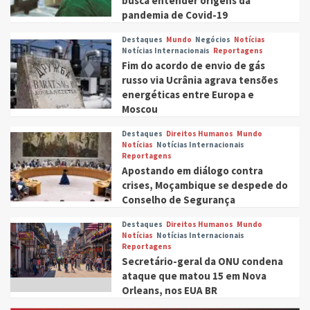
busca entender origens da
pandemia de Covid-19
Destaques
Mundo
Negócios
Notícias
Notícias Internacionais
Reportagens
Fim do acordo de envio de gás
russo via Ucrânia agrava tensões
energéticas entre Europa e
Moscou
Destaques
Direitos Humanos
Mundo
Notícias
Notícias Internacionais
Reportagens
Apostando em diálogo contra
crises, Moçambique se despede do
Conselho de Segurança
Destaques
Direitos Humanos
Mundo
Notícias
Notícias Internacionais
Reportagens
Secretário-geral da ONU condena
ataque que matou 15 em Nova
Orleans, nos EUA BR