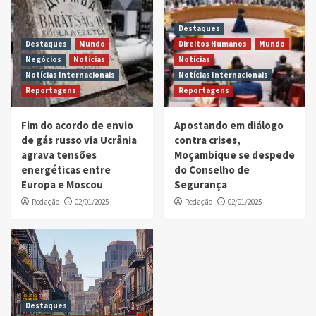
Destaques
Destaques
Mundo
Direitos Humanos
Mundo
Negócios
Notícias
Notícias
Notícias Internacionais
Notícias Internacionais
Reportagens
Reportagens
Fim do acordo de envio
Apostando em diálogo
de gás russo via Ucrânia
contra crises,
agrava tensões
Moçambique se despede
energéticas entre
do Conselho de
Europa e Moscou
Segurança
Redação
02/01/2025
Redação
02/01/2025
Destaques