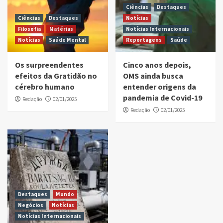
Ciências
Destaques
Ciências
Destaques
Notícias
Filosofia
Matérias
Notícias Internacionais
Notícias
Saúde Mental
Reportagens
Saúde
Os surpreendentes
Cinco anos depois,
efeitos da Gratidão no
OMS ainda busca
cérebro humano
entender origens da
pandemia de Covid-19
Redação
02/01/2025
Redação
02/01/2025
Destaques
Mundo
Negócios
Notícias
Notícias Internacionais