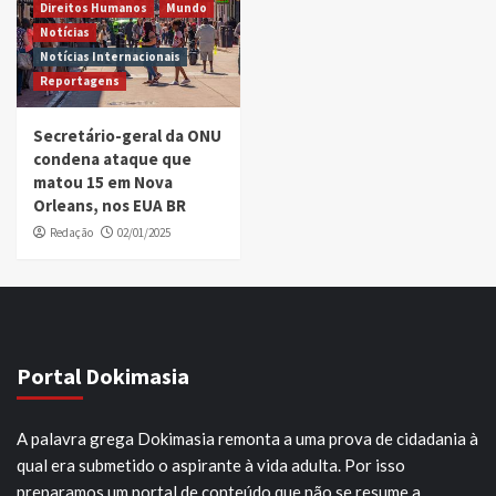
Direitos Humanos
Mundo
Notícias
Notícias Internacionais
Reportagens
Secretário-geral da ONU
condena ataque que
matou 15 em Nova
Orleans, nos EUA BR
Redação
02/01/2025
Portal Dokimasia
A palavra grega Dokimasia remonta a uma prova de cidadania à
qual era submetido o aspirante à vida adulta. Por isso
preparamos um portal de conteúdo que não se resume a