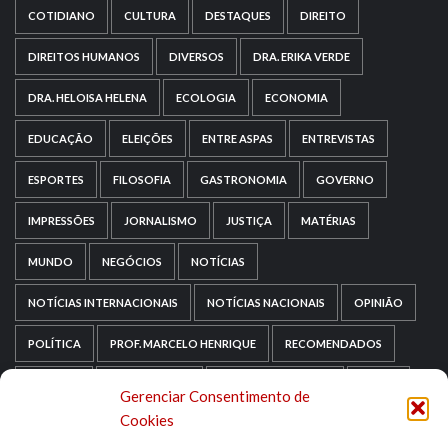
COTIDIANO
CULTURA
DESTAQUES
DIREITO
DIREITOS HUMANOS
DIVERSOS
DRA. ERIKA VERDE
DRA. HELOISA HELENA
ECOLOGIA
ECONOMIA
EDUCAÇÃO
ELEIÇÕES
ENTRE ASPAS
ENTREVISTAS
ESPORTES
FILOSOFIA
GASTRONOMIA
GOVERNO
IMPRESSÕES
JORNALISMO
JUSTIÇA
MATÉRIAS
MUNDO
NEGÓCIOS
NOTÍCIAS
NOTÍCIAS INTERNACIONAIS
NOTÍCIAS NACIONAIS
OPINIÃO
POLÍTICA
PROF. MARCELO HENRIQUE
RECOMENDADOS
RELIGIÃO
REPORTAGENS
RIO GRANDE DO SUL
SAÚDE
Gerenciar Consentimento de
Cookies
SAÚDE MENTAL
SEM CATEGORIA
SOCIOLOGIA