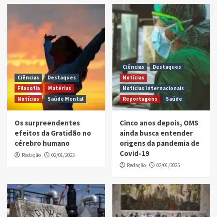
Ciências
Destaques
Ciências
Destaques
Notícias
Filosofia
Matérias
Notícias Internacionais
Notícias
Saúde Mental
Reportagens
Saúde
Os surpreendentes
Cinco anos depois, OMS
efeitos da Gratidão no
ainda busca entender
cérebro humano
origens da pandemia de
Covid-19
Redação
02/01/2025
Redação
02/01/2025