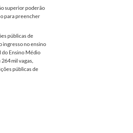
ção superior poderão
ano para preencher
ões públicas de
a o ingresso no ensino
l do Ensino Médio
 264 mil vagas,
ições públicas de