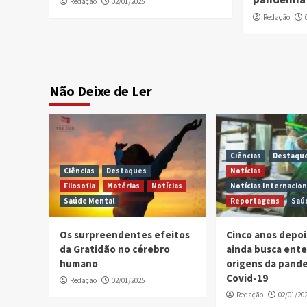
Redação
02/01/2025
Redação
Não Deixe de Ler
Ciências
Destaqu
Ciências
Destaques
Notícias
Filosofia
Matérias
Notícias
Notícias Internacion
Saúde Mental
Reportagens
Saú
Os surpreendentes efeitos
Cinco anos depo
da Gratidão no cérebro
ainda busca ent
humano
origens da pand
Covid-19
Redação
02/01/2025
Redação
02/01/20