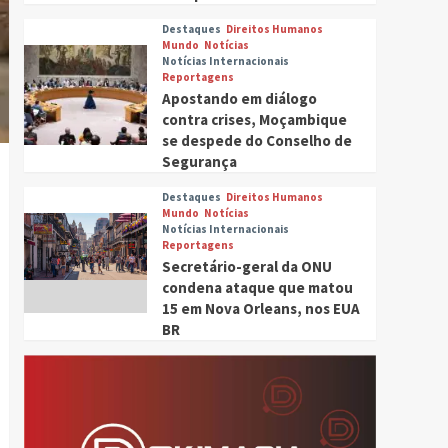
Destaques
Direitos Humanos
Mundo
Notícias
Notícias Internacionais
Reportagens
Apostando em diálogo
contra crises, Moçambique
se despede do Conselho de
Segurança
Tocador
de
Destaques
Direitos Humanos
Mundo
Notícias
áudio
Notícias Internacionais
Reportagens
Secretário-geral da ONU
condena ataque que matou
15 em Nova Orleans, nos EUA
BR