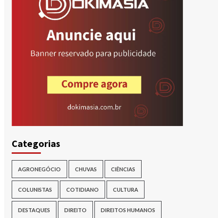
r
Categorias
AGRONEGÓCIO
CHUVAS
CIÊNCIAS
COLUNISTAS
COTIDIANO
CULTURA
DESTAQUES
DIREITO
DIREITOS HUMANOS