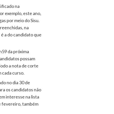
baixo
sificado na
para
or exemplo, este ano,
aumenta
gas por meio do Sisu.
ou
preenchidas, na
diminuir
 é a do candidato que
o
volume.
h59 da próxima
 candidatos possam
odo a nota de corte
m cada curso.
ado no dia 30 de
ra os candidatos não
m interesse na lista
de fevereiro, também