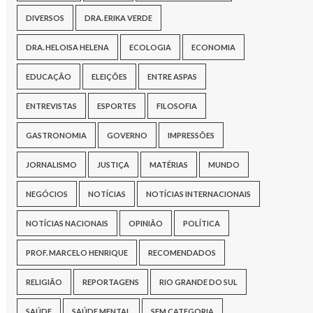
DIVERSOS
DRA. ERIKA VERDE
DRA. HELOISA HELENA
ECOLOGIA
ECONOMIA
EDUCAÇÃO
ELEIÇÕES
ENTRE ASPAS
ENTREVISTAS
ESPORTES
FILOSOFIA
GASTRONOMIA
GOVERNO
IMPRESSÕES
JORNALISMO
JUSTIÇA
MATÉRIAS
MUNDO
NEGÓCIOS
NOTÍCIAS
NOTÍCIAS INTERNACIONAIS
NOTÍCIAS NACIONAIS
OPINIÃO
POLÍTICA
PROF. MARCELO HENRIQUE
RECOMENDADOS
RELIGIÃO
REPORTAGENS
RIO GRANDE DO SUL
SAÚDE
SAÚDE MENTAL
SEM CATEGORIA