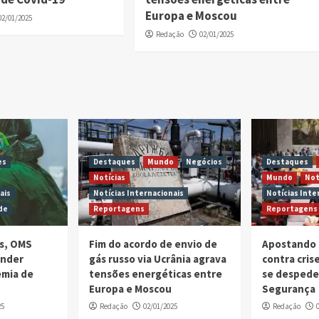
Europa e Moscou
02/01/2025
Redação
02/01/2025
es
Destaques
Mundo
Negócios
Destaques
Notícias
Mundo
Not
ais
Notícias Internacionais
Notícias Inte
de
Reportagens
Reportagens
is, OMS
Fim do acordo de envio de
Apostando 
ender
gás russo via Ucrânia agrava
contra cri
emia de
tensões energéticas entre
se despede
Europa e Moscou
Segurança
25
Redação
02/01/2025
Redação