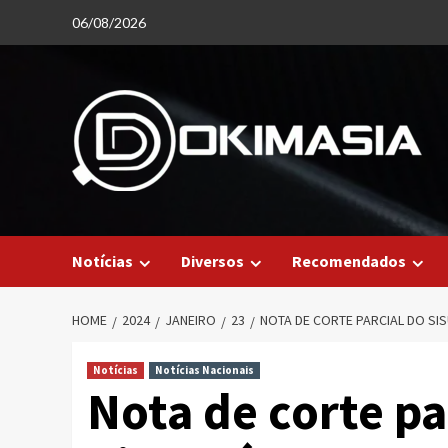
Skip
06/08/2026
to
content
Notícias
Diversos
Recomendados
HOME
2024
JANEIRO
23
NOTA DE CORTE PARCIAL DO SIS
Notícias
Notícias Nacionais
Nota de corte pa