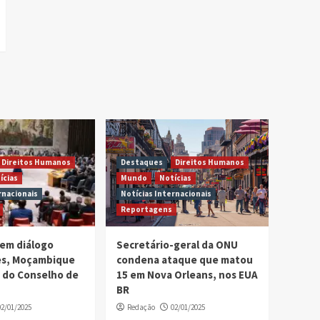
Direitos Humanos
Destaques
Direitos Humanos
ícias
Mundo
Notícias
rnacionais
Notícias Internacionais
Reportagens
em diálogo
Secretário-geral da ONU
ses, Moçambique
condena ataque que matou
 do Conselho de
15 em Nova Orleans, nos EUA
BR
02/01/2025
Redação
02/01/2025