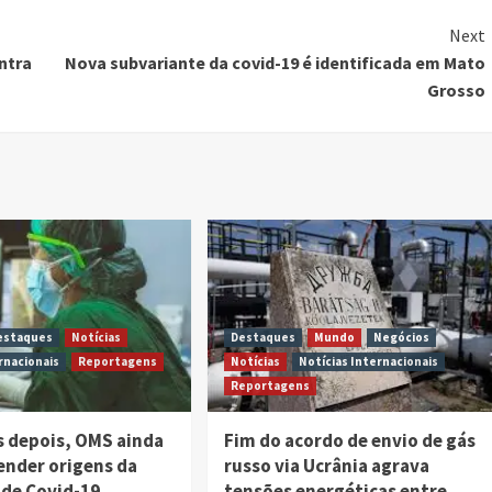
Next
ntra
Nova subvariante da covid-19 é identificada em Mato
Grosso
estaques
Notícias
Destaques
Mundo
Negócios
rnacionais
Reportagens
Notícias
Notícias Internacionais
Reportagens
s depois, OMS ainda
Fim do acordo de envio de gás
ender origens da
russo via Ucrânia agrava
de Covid-19
tensões energéticas entre