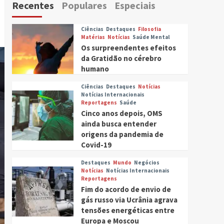
Recentes
Populares
Especiais
Ciências
Destaques
Filosofia
Matérias
Notícias
Saúde Mental
Os surpreendentes efeitos
da Gratidão no cérebro
humano
Ciências
Destaques
Notícias
Notícias Internacionais
Reportagens
Saúde
Cinco anos depois, OMS
ainda busca entender
origens da pandemia de
Covid-19
Destaques
Mundo
Negócios
Notícias
Notícias Internacionais
Reportagens
Fim do acordo de envio de
gás russo via Ucrânia agrava
tensões energéticas entre
Europa e Moscou