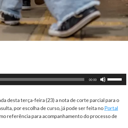
Use
00:00
as
setas
 desta terça-feira (23) a nota de corte parcial para o
para
sulta, por escolha de curso, já pode ser feita no
Portal
cima
omo referência para acompanhamento do processo de
ou
para