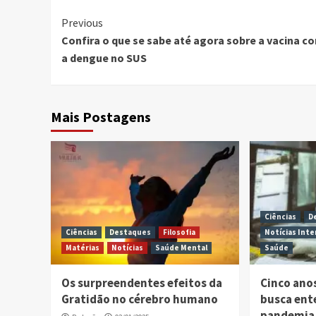
Continue
Previous
Confira o que se sabe até agora sobre a vacina co
Reading
a dengue no SUS
Mais Postagens
Ciências
D
Ciências
Destaques
Filosofia
Notícias Inte
Matérias
Notícias
Saúde Mental
Saúde
Os surpreendentes efeitos da
Cinco ano
Gratidão no cérebro humano
busca ent
pandemia 