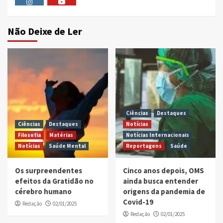
Instagram
Youtube
Não Deixe de Ler
Ciências
Destaques
Ciências
Destaques
Notícias
Filosofia
Matérias
Notícias Internacionais
Notícias
Saúde Mental
Reportagens
Saúde
Os surpreendentes
Cinco anos depois, OMS
efeitos da Gratidão no
ainda busca entender
cérebro humano
origens da pandemia de
Covid-19
Redação
02/01/2025
Redação
02/01/2025