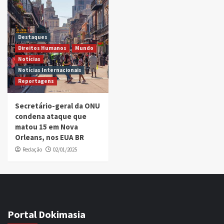
Destaques
Direitos Humanos
Mundo
Notícias
Notícias Internacionais
Reportagens
Secretário-geral da ONU
condena ataque que
matou 15 em Nova
Orleans, nos EUA BR
Redação
02/01/2025
Portal Dokimasia