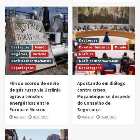
Destaques
Destaques
Mundo
Direitos Humanos
Mundo
Negócios
Notícias
Notícias
Notícias Internacionais
Notícias Internacionais
Reportagens
Reportagens
Fim do acordo de envio
Apostando em diálogo
de gás russo via Ucrânia
contra crises,
agrava tensões
Moçambique se despede
energéticas entre
do Conselho de
Europa e Moscou
Segurança
Redação
02/01/2025
Redação
02/01/2025