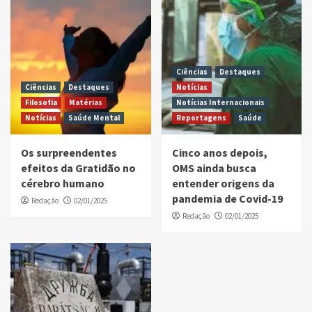
Ciências
Destaques
Ciências
Destaques
Notícias
Filosofia
Matérias
Notícias Internacionais
Notícias
Saúde Mental
Reportagens
Saúde
Os surpreendentes
Cinco anos depois,
efeitos da Gratidão no
OMS ainda busca
cérebro humano
entender origens da
pandemia de Covid-19
Redação
02/01/2025
Redação
02/01/2025