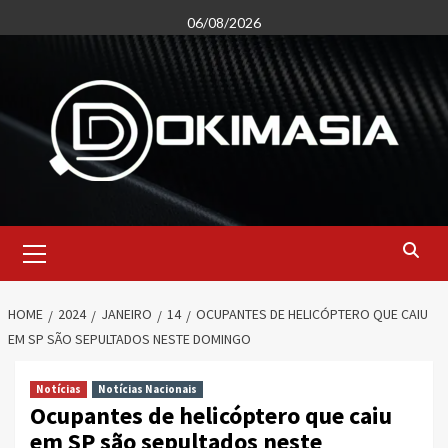
Skip
06/08/2026
to
content
Primary
Menu
HOME
2024
JANEIRO
14
OCUPANTES DE HELICÓPTERO QUE CAIU
EM SP SÃO SEPULTADOS NESTE DOMINGO
Notícias
Notícias Nacionais
Ocupantes de helicóptero que caiu
em SP são sepultados neste