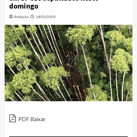
domingo
Redação
14/01/2024
Toc
de
PDF Baixar
áud