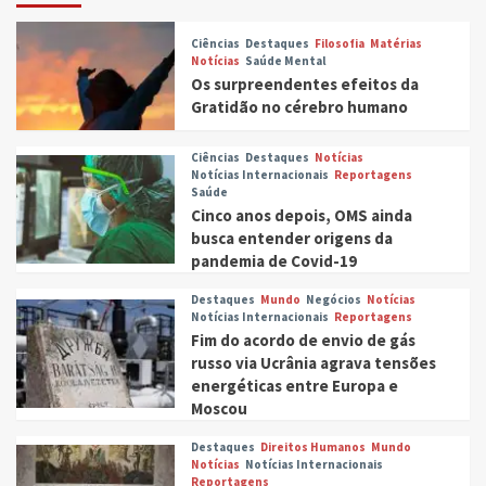
Ciências
Destaques
Filosofia
Matérias
Notícias
Saúde Mental
Os surpreendentes efeitos da
Gratidão no cérebro humano
Ciências
Destaques
Notícias
Notícias Internacionais
Reportagens
Saúde
Cinco anos depois, OMS ainda
busca entender origens da
pandemia de Covid-19
Destaques
Mundo
Negócios
Notícias
Notícias Internacionais
Reportagens
Fim do acordo de envio de gás
russo via Ucrânia agrava tensões
energéticas entre Europa e
Moscou
Destaques
Direitos Humanos
Mundo
Notícias
Notícias Internacionais
Reportagens