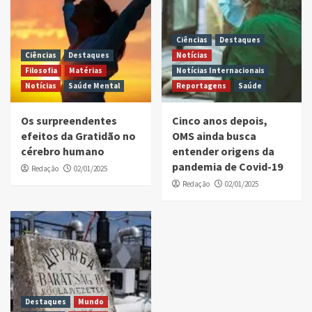
Ciências
Destaques
Ciências
Destaques
Notícias
Filosofia
Matérias
Notícias Internacionais
Notícias
Saúde Mental
Reportagens
Saúde
Os surpreendentes
Cinco anos depois,
efeitos da Gratidão no
OMS ainda busca
cérebro humano
entender origens da
pandemia de Covid-19
Redação
02/01/2025
Redação
02/01/2025
Destaques
Mundo