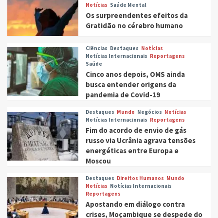
Notícias
Saúde Mental
Os surpreendentes efeitos da
Gratidão no cérebro humano
Ciências
Destaques
Notícias
Notícias Internacionais
Reportagens
Saúde
Cinco anos depois, OMS ainda
busca entender origens da
pandemia de Covid-19
Destaques
Mundo
Negócios
Notícias
Notícias Internacionais
Reportagens
Fim do acordo de envio de gás
russo via Ucrânia agrava tensões
energéticas entre Europa e
Moscou
Destaques
Direitos Humanos
Mundo
Notícias
Notícias Internacionais
Reportagens
Apostando em diálogo contra
crises, Moçambique se despede do