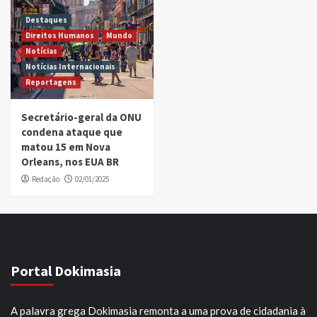
Destaques
Direitos Humanos
Mundo
Notícias
Notícias Internacionais
Reportagens
Secretário-geral da ONU
condena ataque que
matou 15 em Nova
Orleans, nos EUA BR
Redação
02/01/2025
Portal Dokimasia
A palavra grega Dokimasia remonta a uma prova de cidadania à