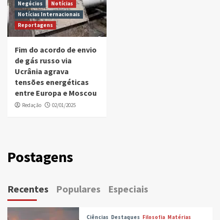
Negócios
Notícias
Notícias Internacionais
Reportagens
Fim do acordo de envio
de gás russo via
Ucrânia agrava
tensões energéticas
entre Europa e Moscou
Redação
02/01/2025
Postagens
Recentes
Populares
Especiais
Ciências
Destaques
Filosofia
Matérias