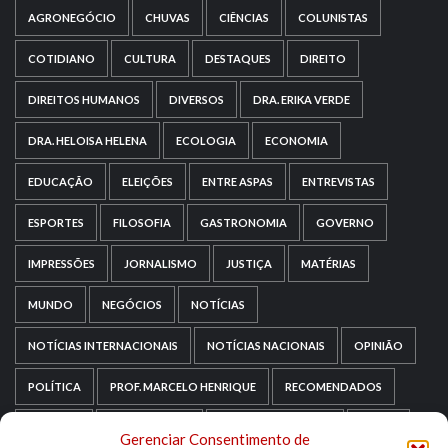
AGRONEGÓCIO
CHUVAS
CIÊNCIAS
COLUNISTAS
COTIDIANO
CULTURA
DESTAQUES
DIREITO
DIREITOS HUMANOS
DIVERSOS
DRA. ERIKA VERDE
DRA. HELOISA HELENA
ECOLOGIA
ECONOMIA
EDUCAÇÃO
ELEIÇÕES
ENTRE ASPAS
ENTREVISTAS
ESPORTES
FILOSOFIA
GASTRONOMIA
GOVERNO
IMPRESSÕES
JORNALISMO
JUSTIÇA
MATÉRIAS
MUNDO
NEGÓCIOS
NOTÍCIAS
NOTÍCIAS INTERNACIONAIS
NOTÍCIAS NACIONAIS
OPINIÃO
POLÍTICA
PROF. MARCELO HENRIQUE
RECOMENDADOS
RELIGIÃO
REPORTAGENS
RIO GRANDE DO SUL
SAÚDE
Gerenciar Consentimento de