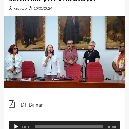
Redação
10/01/2024
Toc
de
PDF Baixar
áud
00:00
00:00