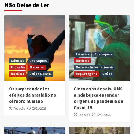
Não Deixe de Ler
Ciências
Destaques
Ciências
Destaques
Notícias
Filosofia
Matérias
Notícias Internacionais
Notícias
Saúde Mental
Reportagens
Saúde
Os surpreendentes
Cinco anos depois, OMS
efeitos da Gratidão no
ainda busca entender
cérebro humano
origens da pandemia de
Covid-19
Redação
02/01/2025
Redação
02/01/2025