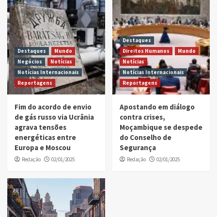
Destaques
Destaques
Mundo
Direitos Humanos
Mundo
Negócios
Notícias
Notícias
Notícias Internacionais
Notícias Internacionais
Reportagens
Reportagens
Fim do acordo de envio
Apostando em diálogo
de gás russo via Ucrânia
contra crises,
agrava tensões
Moçambique se despede
energéticas entre
do Conselho de
Europa e Moscou
Segurança
Redação
02/01/2025
Redação
02/01/2025