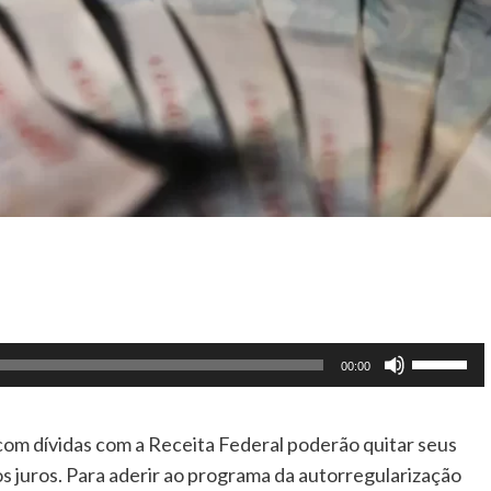
Use
00:00
as
setas
s com dívidas com a Receita Federal poderão quitar seus
para
 juros. Para aderir ao programa da autorregularização
cima