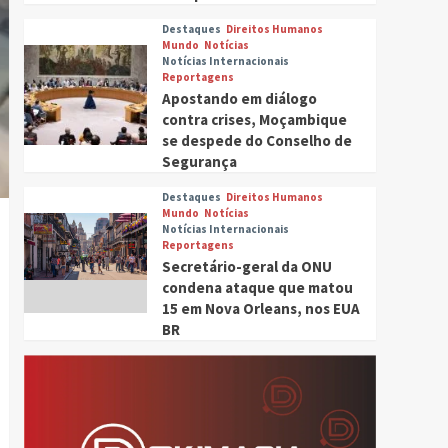
Destaques
Direitos Humanos
Mundo
Notícias
Notícias Internacionais
Reportagens
Apostando em diálogo
contra crises, Moçambique
se despede do Conselho de
Segurança
Destaques
Direitos Humanos
Mundo
Notícias
Tocador
Notícias Internacionais
Reportagens
de
Secretário-geral da ONU
áudio
condena ataque que matou
15 em Nova Orleans, nos EUA
BR