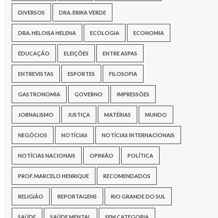
DIVERSOS
DRA. ERIKA VERDE
DRA. HELOISA HELENA
ECOLOGIA
ECONOMIA
EDUCAÇÃO
ELEIÇÕES
ENTRE ASPAS
ENTREVISTAS
ESPORTES
FILOSOFIA
GASTRONOMIA
GOVERNO
IMPRESSÕES
JORNALISMO
JUSTIÇA
MATÉRIAS
MUNDO
NEGÓCIOS
NOTÍCIAS
NOTÍCIAS INTERNACIONAIS
NOTÍCIAS NACIONAIS
OPINIÃO
POLÍTICA
PROF. MARCELO HENRIQUE
RECOMENDADOS
RELIGIÃO
REPORTAGENS
RIO GRANDE DO SUL
SAÚDE
SAÚDE MENTAL
SEM CATEGORIA