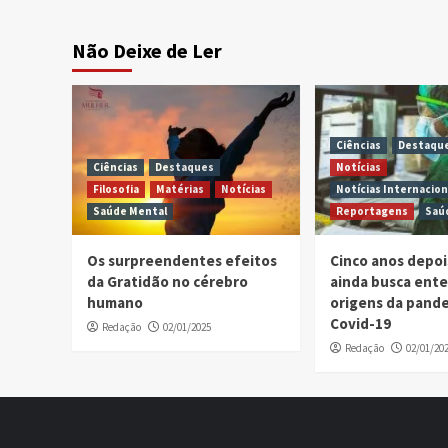
Não Deixe de Ler
Ciências
Destaqu
Ciências
Destaques
Notícias
Filosofia
Matérias
Notícias
Notícias Internacion
Saúde Mental
Reportagens
Saú
Os surpreendentes efeitos
Cinco anos depo
da Gratidão no cérebro
ainda busca ent
humano
origens da pand
Covid-19
Redação
02/01/2025
Redação
02/01/20