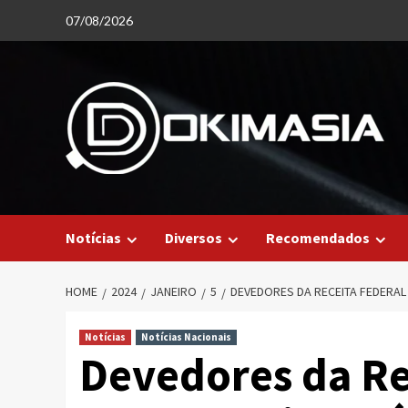
Skip
07/08/2026
to
content
Notícias
Diversos
Recomendados
HOME
2024
JANEIRO
5
DEVEDORES DA RECEITA FEDERAL
Notícias
Notícias Nacionais
Devedores da Rec