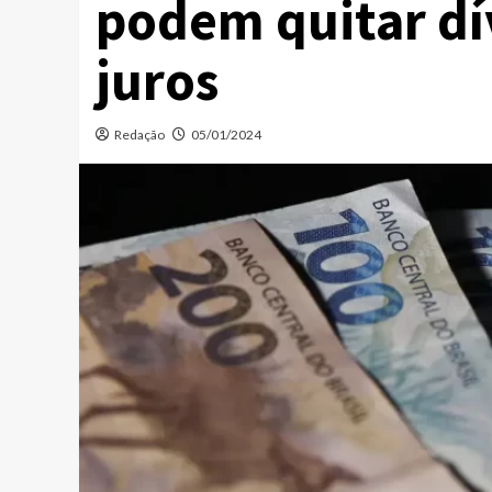
podem quitar dí
juros
Redação
05/01/2024