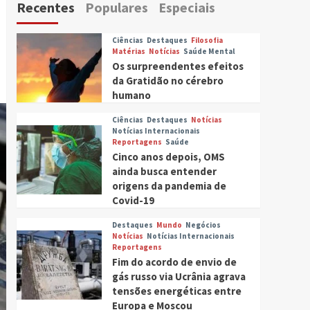
Recentes
Populares
Especiais
Ciências
Destaques
Filosofia
Matérias
Notícias
Saúde Mental
Os surpreendentes efeitos
da Gratidão no cérebro
humano
Ciências
Destaques
Notícias
Notícias Internacionais
Reportagens
Saúde
Cinco anos depois, OMS
ainda busca entender
origens da pandemia de
Covid-19
Destaques
Mundo
Negócios
Notícias
Notícias Internacionais
Reportagens
Fim do acordo de envio de
gás russo via Ucrânia agrava
tensões energéticas entre
Europa e Moscou