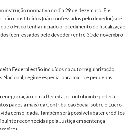
em
instrução normativa
no dia 29 de dezembro. Ele
os não constituídos (não confessados pelo devedor) até
ue o Fisco tenha iniciado procedimento de fiscalização.
ídos (confessados pelo devedor) entre 30 de novembro
ceita Federal estão incluídos na autorregularização
es Nacional, regime especial para micro e pequenas
renegociação com a Receita, o contribuinte poderá
utos pagos a mais) da Contribuição Social sobre o Lucro
ívida consolidada. Também será possível abater créditos
ribuinte reconhecidas pela Justiça em sentença
erceiros.