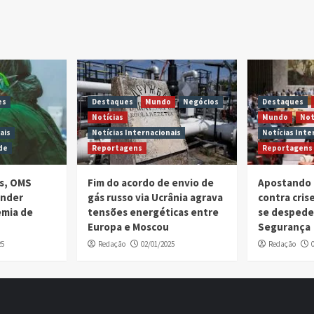
es
Destaques
Mundo
Negócios
Destaques
Notícias
Mundo
Not
ais
Notícias Internacionais
Notícias Inte
de
Reportagens
Reportagens
is, OMS
Fim do acordo de envio de
Apostando 
ender
gás russo via Ucrânia agrava
contra cri
emia de
tensões energéticas entre
se despede
Europa e Moscou
Segurança
25
Redação
02/01/2025
Redação