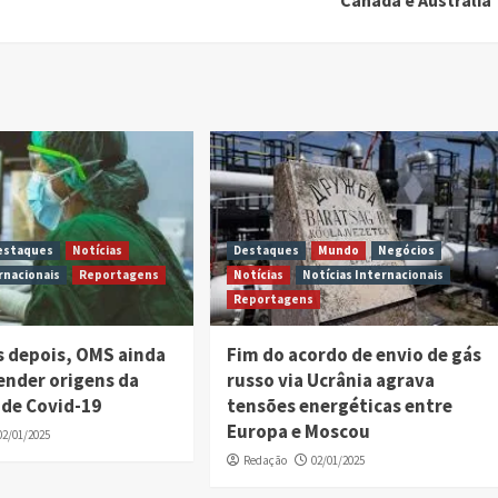
Canadá e Austrália
estaques
Notícias
Destaques
Mundo
Negócios
rnacionais
Reportagens
Notícias
Notícias Internacionais
Reportagens
s depois, OMS ainda
Fim do acordo de envio de gás
ender origens da
russo via Ucrânia agrava
de Covid-19
tensões energéticas entre
Europa e Moscou
02/01/2025
Redação
02/01/2025