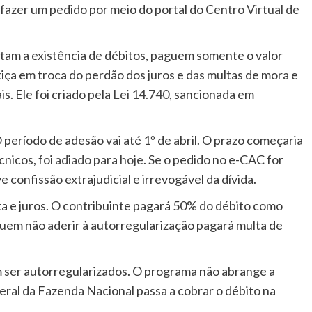
a fazer um pedido por meio do portal do
Centro Virtual de
ou
para
baixo
tam a existência de débitos, paguem somente o valor
para
tiça em troca do perdão dos juros e das multas de mora e
aumenta
s. Ele foi criado pela
Lei 14.740
, sancionada em
ou
diminuir
 período de adesão vai até 1º de abril. O prazo começaria
o
cnicos, foi
adiado para hoje
. Se o pedido no e-CAC for
volume.
 confissão extrajudicial e irrevogável da dívida.
ta e juros. O contribuinte pagará 50% do débito como
uem não aderir à autorregularização pagará multa de
 ser autorregularizados. O programa não abrange a
eral da Fazenda Nacional passa a cobrar o débito na