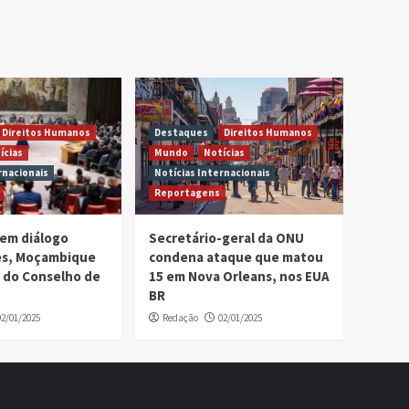
Direitos Humanos
Destaques
Direitos Humanos
ícias
Mundo
Notícias
rnacionais
Notícias Internacionais
Reportagens
em diálogo
Secretário-geral da ONU
ses, Moçambique
condena ataque que matou
 do Conselho de
15 em Nova Orleans, nos EUA
BR
02/01/2025
Redação
02/01/2025