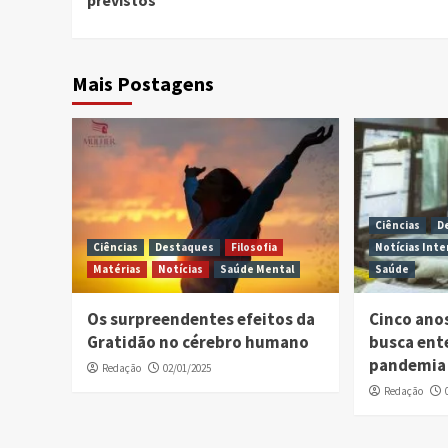
previstos
Mais Postagens
Ciências
D
Ciências
Destaques
Filosofia
Notícias Inte
Matérias
Notícias
Saúde Mental
Saúde
Os surpreendentes efeitos da
Cinco ano
Gratidão no cérebro humano
busca ent
pandemia 
Redação
02/01/2025
Redação