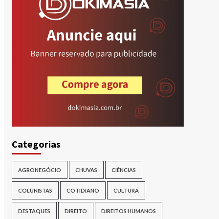
r
Categorias
AGRONEGÓCIO
CHUVAS
CIÊNCIAS
COLUNISTAS
COTIDIANO
CULTURA
DESTAQUES
DIREITO
DIREITOS HUMANOS